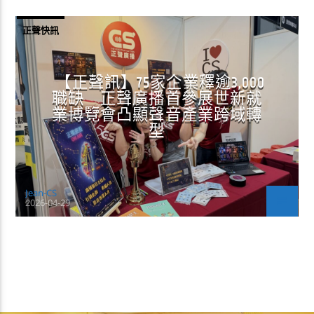
正聲快訊
【正聲訊】75家企業釋逾3,000
職缺 正聲廣播首參展世新就
業博覽會凸顯聲音產業跨域轉
型
Jean-CS
2026-04-29
CONTINUE READING