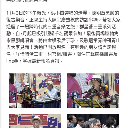
11月3日的下午時光，洪小喬彈唱的清麗、陳明章黑膠的
復古樂音、正聲主持人陳宗慶熟稔的訪談串場，帶領大家
遊歷了一場跨時代的三重音樂之旅！群星薈三重系列活
動，自7月起已吸引超過千名觀眾參加！最後兩場壓軸雋
永黑膠講唱會，將由金嗓歌后于璇，及歌壇常青帥哥青山
與大家見面！活動已開放報名，有興趣的朋友請盡速報
名，詳情請洽三重一村官網/臉書，關注正聲廣播臉書及
line@，掌握最新報名資訊。