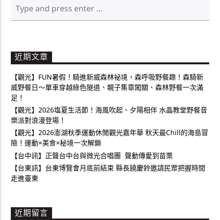
近期文章
【觀光】FUN暑假！騎進新威森林祕境，森呼吸野餐趣！森騎新
威野餐日～單車穿越綠色隧道、親子集章闖關、森林野餐一次滿
足！
【觀光】2026塩夏生活節！海風吹起、夕陽相伴 水晶教堂野餐音
樂派對浪漫登場！
【觀光】2026澎湖秋季運動休閒觀光嘉年華 秋天最Chill的海島冒
險！運動×美食×秘境一次解鎖
【台中訊】正聲台中台與微光合唱團 聲動傳愛到苗栗
【台東訊】台東博覽會月底前結束 縣長饒慶鈴邀請民眾把握時間
走進臺東
近期留言