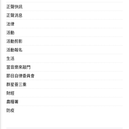
正聲快訊
正聲消息
法律
活動
活動剪影
活動報名
生活
當音樂來敲門
節目自律委員會
群星薈三重
財經
農糧署
防疫