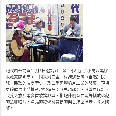
絕代風華講座11月3日邀請到「金曲小姐」洪小喬及黑膠
收藏家陳明章，一同來到三重一村講述台灣（自然）民
謠、民歌的演變歷史，及三重黑膠唱片工業的發展，現場
更聆聽洪小喬精彩現場彈唱：《思想起》、《望春風》、
《愛之旅》等多首歌謠經典，搭配陳明章在現場播放珍藏
的黑膠唱片，清亮的歌聲與質樸的樂音洋溢滿場，令人陶
醉。