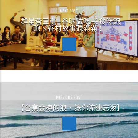
NEXT POST
群星薈三重─眷味試吃 美食吃飽
飽、眷村故事聽滿滿！
PREVIOUS POST
【台東金樽的浪，讓你流連忘返】