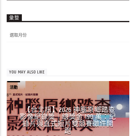
彙整
彙
整
YOU MAY ALSO LIKE
活動
【台北訊】2026 神腦原鄉踏查
影像紀錄獎｜總獎金 190 萬：紀
錄片與直式短片雙競賽徵件開
跑