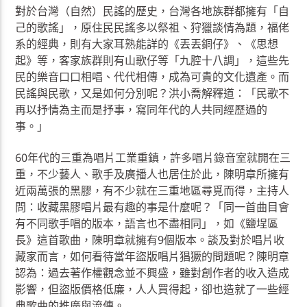
對於台灣（自然）民謠的歷史，台灣各地族群都擁有「自
己的歌謠」，原住民民謠多以祭祖、狩獵談情為題，福佬
系的經典，則有大家耳熟能詳的《丟丟銅仔》、《思想
起》等，客家族群則有山歌仔等「九腔十八調」，這些先
民的樂音口口相唱、代代相傳，成為可貴的文化遺產。而
民謠與民歌，又是如何分別呢？洪小喬解釋道：「民歌不
再以抒情為主而是抒事，寫同年代的人共同經歷過的
事。」
60年代的三重為唱片工業重鎮，許多唱片錄音室就開在三
重，不少藝人、歌手及廣播人也居住於此，陳明章所擁有
近兩萬張的黑膠，有不少就在三重地區尋覓而得，主持人
問：收藏黑膠唱片最有趣的事是什麼呢？「同一首曲目會
有不同歌手唱的版本，語言也不盡相同」，如《鹽埕區
長》這首歌曲，陳明章就擁有9個版本。談及對於唱片收
藏家而言，如何看待當年盜版唱片猖獗的問題呢？陳明章
認為：過去著作權觀念並不興盛，雖對創作者的收入造成
影響，但盜版價格低廉，人人買得起，卻也造就了一些經
典歌曲的推廣與流傳。