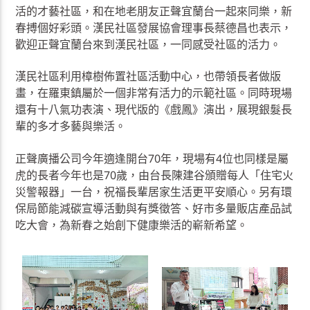
活的才藝社區，和在地老朋友正聲宜蘭台一起來同樂，新
春搏個好彩頭。漢民社區發展協會理事長蔡德昌也表示，
歡迎正聲宜蘭台來到漢民社區，一同感受社區的活力。
漢民社區利用樟樹佈置社區活動中心，也帶領長者做版
畫，在羅東鎮屬於一個非常有活力的示範社區。同時現場
還有十八氣功表演、現代版的《戲鳳》演出，展現銀髮長
輩的多才多藝與樂活。
正聲廣播公司今年適逢開台70年，現場有4位也同樣是屬
虎的長者今年也是70歲，由台長陳建谷頒贈每人「住宅火
災警報器」一台，祝福長輩居家生活更平安順心。另有環
保局節能減碳宣導活動與有獎徵答、好市多量販店產品試
吃大會，為新春之始創下健康樂活的嶄新希望。