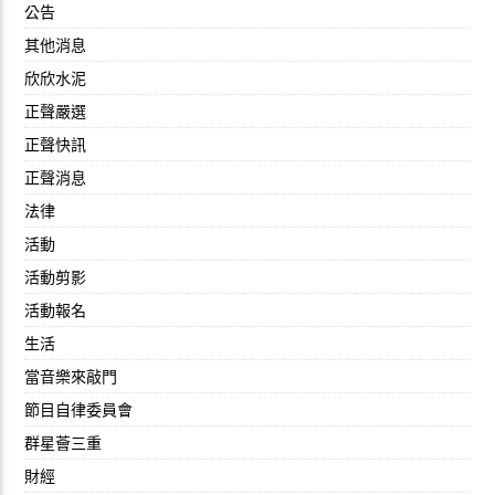
公告
其他消息
欣欣水泥
正聲嚴選
正聲快訊
正聲消息
法律
活動
活動剪影
活動報名
生活
當音樂來敲門
節目自律委員會
群星薈三重
財經