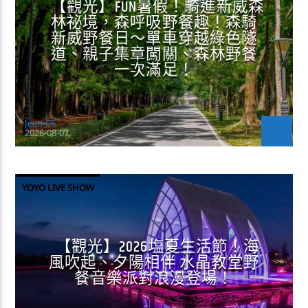
【觀光】FUN暑假！騎進新威森
林祕境，森呼吸野餐趣！森騎
新威野餐日～單車穿越綠色隧
道、親子集章闖關、森林野餐
一次滿足！
Jean-CS
2026-08-07
YOYO LIVE SHOW
【觀光】2026塩夏生活節！海
風吹起、夕陽相伴 水晶教堂野
餐音樂派對浪漫登場！