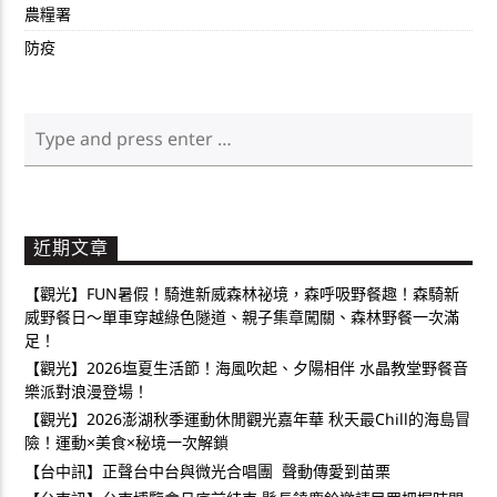
農糧署
防疫
近期文章
【觀光】FUN暑假！騎進新威森林祕境，森呼吸野餐趣！森騎新
威野餐日～單車穿越綠色隧道、親子集章闖關、森林野餐一次滿
足！
【觀光】2026塩夏生活節！海風吹起、夕陽相伴 水晶教堂野餐音
樂派對浪漫登場！
【觀光】2026澎湖秋季運動休閒觀光嘉年華 秋天最Chill的海島冒
險！運動×美食×秘境一次解鎖
【台中訊】正聲台中台與微光合唱團 聲動傳愛到苗栗