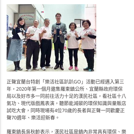
正聲宜蘭台特創「樂活社區趴趴GO」活動已經邁入第三
年，2020年第一個月邀集羅東鎮公所、宜蘭縣政府環保
局以及好市多一同前往活力十足的漢民社區，看社區十八
氣功、現代版戲鳳表演，聽節能減碳的環保知識與量販店
試吃大會，同時現場有4位70歲的長者與正聲一同歡慶正
聲70週年、樂活迎新春。
羅東鎮長吳秋齡表示，漢民社區是鎮內非常具有環保、樂