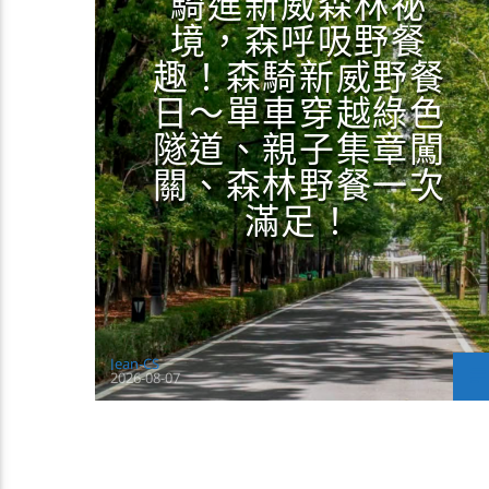
騎進新威森林祕
境，森呼吸野餐
趣！森騎新威野餐
日～單車穿越綠色
隧道、親子集章闖
關、森林野餐一次
滿足！
Jean-CS
2026-08-07