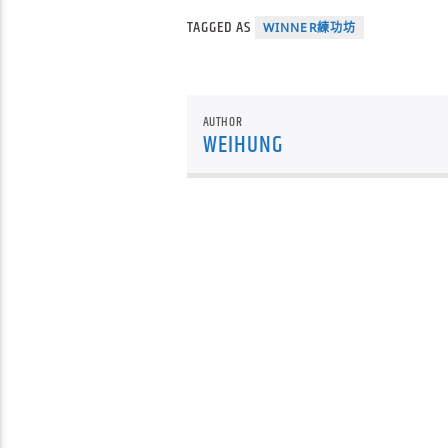
TAGGED AS
WINNER練功坊
AUTHOR
WEIHUNG