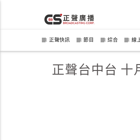
正聲快訊
節目
綜合
線
正聲台中台 十