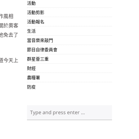
活動
活動剪影
作風相
活動報名
關於奧客
生活
他免去了
當音樂來敲門
節目自律委員會
群星薈三重
道今天上
財經
農糧署
防疫