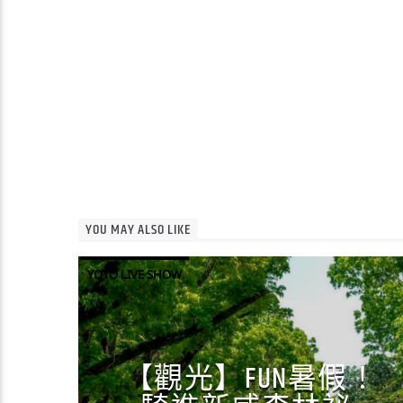
YOU MAY ALSO LIKE
YOYO LIVE SHOW
【觀光】FUN暑假！