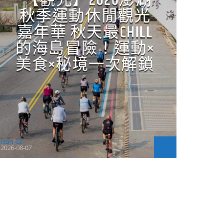
【觀光】2026澎湖
秋季運動休閒觀光
嘉年華 秋天最CHILL
的海島冒險！運動×
美食×秘境一次解鎖
Jean-CS
2026-08-07