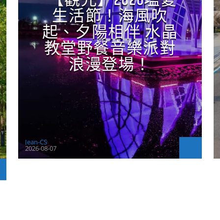
【觀光】2026塩夏
生活節！海風吹
起、夕陽相伴 水晶
教堂野餐音樂派對
浪漫登場！
Jean-CS
2026-08-07