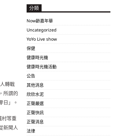
分類
Now齡嘉年華
Uncategorized
YoYo Live show
保健
健康時光機
健康時光機活動
公告
聞人轉戰
其他消息
，所謂的
欣欣水泥
零日」。
正聲嚴選
正聲快訊
滅村等重
正聲消息
從新聞人
法律