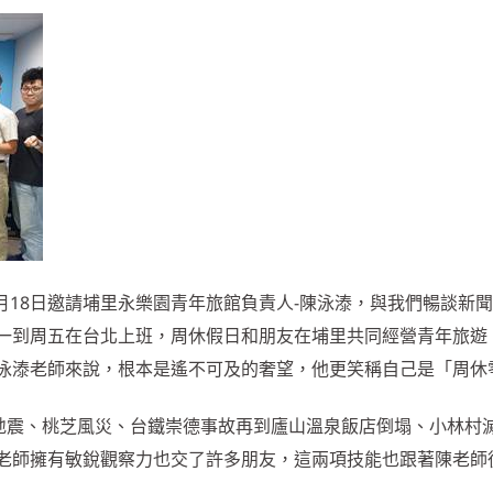
10月18日邀請埔里永樂園青年旅館負責人-陳泳溙，與我們暢談新
一到周五在台北上班，周休假日和朋友在埔里共同經營青年旅遊
泳溙老師來說，根本是遙不可及的奢望，他更笑稱自己是「周休
大地震、桃芝風災、台鐵崇德事故再到廬山溫泉飯店倒塌、小林村
老師擁有敏銳觀察力也交了許多朋友，這兩項技能也跟著陳老師