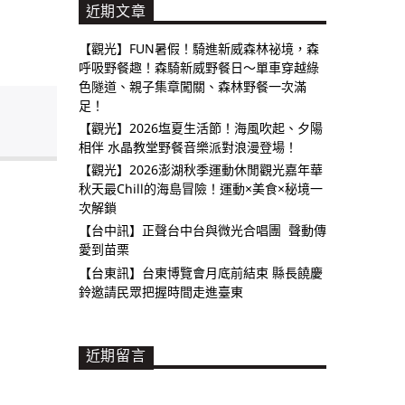
近期文章
【觀光】FUN暑假！騎進新威森林祕境，森
呼吸野餐趣！森騎新威野餐日～單車穿越綠
色隧道、親子集章闖關、森林野餐一次滿
足！
【觀光】2026塩夏生活節！海風吹起、夕陽
相伴 水晶教堂野餐音樂派對浪漫登場！
【觀光】2026澎湖秋季運動休閒觀光嘉年華
秋天最Chill的海島冒險！運動×美食×秘境一
次解鎖
【台中訊】正聲台中台與微光合唱團 聲動傳
愛到苗栗
【台東訊】台東博覽會月底前結束 縣長饒慶
鈴邀請民眾把握時間走進臺東
近期留言