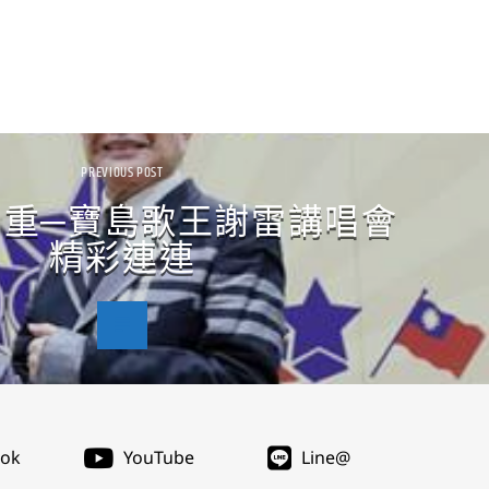
PREVIOUS POST
三重─寶島歌王謝雷講唱會
精彩連連
ook
YouTube
Line@