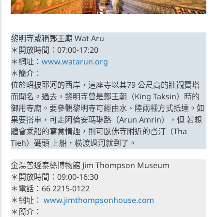
黎明寺或稱鄭王廟 Wat Aru
＊開放時間：07:00-17:20
＊網址：
www.watarun.org
＊簡介：
位於昭披耶河的西岸，這座寺以其79 公尺高的壯觀寶塔
而聞名。過去，黎明寺曾是鄭王朝（King Taksin）時的
御用寺廟。要參觀黎明寺可經由水、陸兩種方式抵達。如
果要搭車，可走阿倫安瑪琳路（Arun Amrin），但 若想
體會乘船的寫意情趣，則可臥佛寺附近的沓汀（Tha
Tieh）碼頭 上船，橫渡過河就到了。
金湯普遜泰絲博物館 Jim Thompson Museum
＊開放時間：09:00-16:30
＊電話：66 2215-0122
＊網址：
www.jimthompsonhouse.com
＊簡介：