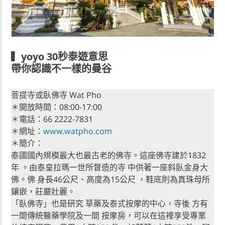
▍
yoyo 30秒泰遊意思
帶你認識不一樣的曼谷
菩提寺或臥佛寺 Wat Pho
＊開放時間：08:00-17:00
＊電話：66 2222-7831
＊網址：
www.watpho.com
＊簡介：
泰國國內規模最大也最古老的佛寺。這座佛寺建於1832
年 。由泰皇拉瑪一世所督造的寺 中供著一座斜臥金身大
佛。佛 身長46公尺、高度為15公尺 ，鞋底則為真珠母所
鑲嵌，莊嚴壯麗。
「臥佛寺」也是研究 草藥及泰式按摩的中心，寺後 方有
一間傳統醫藥學院及一間 按摩房，可以在這裡享受專業