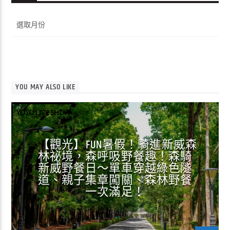
彙
整
YOU MAY ALSO LIKE
YOYO LIVE SHOW
【觀光】FUN暑假！騎進新威森
林祕境，森呼吸野餐趣！森騎
新威野餐日～單車穿越綠色隧
道、親子集章闖關、森林野餐
一次滿足！