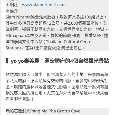
＊網址：
www.siamniramit.com
＊簡介：
Siam Niramit舞台浩大壯觀，場景道具多達100組以上，
其中許多道具高度超過12公尺。共2,000個豪華座位。表
演劇幕：暹邏王朝歷史之旅、三個世界魔幻之旅：地獄、
HImapaan森林及天堂、愉悅的節慶 盛宴。搭乘MART捷
運到泰國文化中心站 ( Thailand Cultural Center
Station)，在第1出口處搭乘免 費巴士前往。
▍yo yo泰美麗
：
湄宏順府的4個自然觀光景點
雖然湄宏順人口數少，但它涵蓋大片的土地，是泰國面積
第八大的府。湄宏順擁有雄偉的山脈、眾多的山地部落社
區、廣闊的叢林以及各種文化影響。湄宏順是一系列有趣
觀光客景點的所在地，尤其在戶外大自然環境中。快來看
看有哪些景點！
瑪帕石窟洞穴Pang Ma Pha Grotto Cave