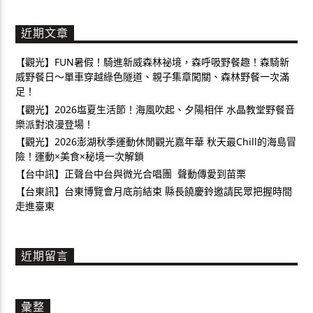
近期文章
【觀光】FUN暑假！騎進新威森林祕境，森呼吸野餐趣！森騎新
威野餐日～單車穿越綠色隧道、親子集章闖關、森林野餐一次滿
足！
【觀光】2026塩夏生活節！海風吹起、夕陽相伴 水晶教堂野餐音
樂派對浪漫登場！
【觀光】2026澎湖秋季運動休閒觀光嘉年華 秋天最Chill的海島冒
險！運動×美食×秘境一次解鎖
【台中訊】正聲台中台與微光合唱團 聲動傳愛到苗栗
【台東訊】台東博覽會月底前結束 縣長饒慶鈴邀請民眾把握時間
走進臺東
近期留言
彙整