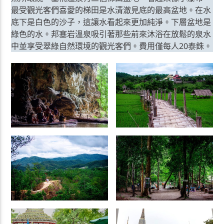
最受觀光客們喜愛的梯田是水清澈見底的最高盆地。在水
底下是白色的沙子，這讓水看起來更加純淨。下層盆地是
綠色的水。邦塞岩溫泉吸引著那些前來沐浴在放鬆的泉水
中並享受翠綠自然環境的觀光客們。費用僅每人20泰銖。