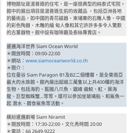
博物館址是湯普遜的住宅，是一座很典型的純泰式宅院。
館中的展出項目是湯普遜生前的收藏品 ，包括亞洲各地
的藝術品，如中國的青花磁器、柬埔寨的石雕人像、中國
的彩色陶器、木雕的緬 甸人像和其它許許多多令人驚歎
的古董器物。館中設有咖啡廳及泰絲專賣店。
暹邏海洋世界 Siam Ocean World
＊開放時間：09:00-22:00
＊網站：
www.siamoceanworld.co.th
＊簡介：
位在曼谷 Siam Paragon B1及B2二個樓層，是全東南亞
最大的水族館。館內展出超過三萬隻以上共400種的海洋
生物，包括海豹、藍圈八爪魚、鋸峰 齒鮫、魟、葉海
龍、巨型蜘蛛蟹…等等。還可以參加坐玻璃船、和鯊魚一
起 潛水、餵食鯊魚等活動。
繽紛暹邏劇場 Siam Niramit
＊開放時間：17:30-22:00，文化秀時間 20:00
＊電話：66 2649-9222