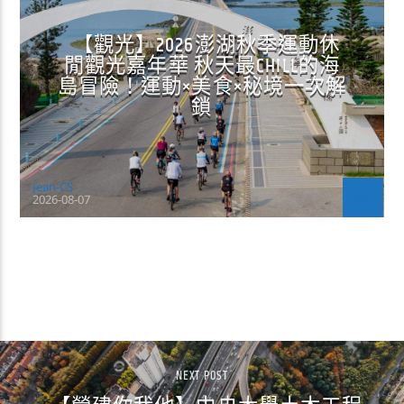
【觀光】2026澎湖秋季運動休
閒觀光嘉年華 秋天最CHILL的海
島冒險！運動×美食×秘境一次解
鎖
Jean-CS
2026-08-07
CONTINUE READING
NEXT POST