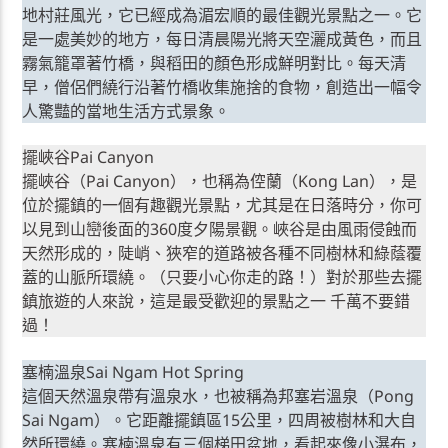
地村莊風光，它已經成為湄宏順的最佳觀光景點之一。它
是一處美妙的地方，每日清晨陽光將天空灑成黃色，而且
霧氣籠罩著竹橋，與稻田的顏色形成鮮明對比。每天清
早，僧侶們繞行沿著竹橋收集施捨的食物，創造出一幅令
人驚豔的當地生活方式景象。
擺峽谷Pai Canyon
擺峽谷（Pai Canyon），也稱為倥蘭（Kong Lan），是
位於擺鎮的一個有趣觀光景點，尤其是在日落時分，你可
以見到山巒後面的360度夕陽景觀。峽谷是由風雨侵蝕而
天然形成的，陡峭、狹窄的道路被各種不同樹林和綠蔭覆
蓋的山脈所環繞。（只要小心你走的路！）對於那些去擺
鎮旅遊的人來說，這是最受歡迎的景點之一 千萬不要錯
過！
塞楠溫泉Sai Ngam Hot Spring
這個天然溫泉帶有溫泉水，也被稱為邦塞岩溫泉（Pong
Sai Ngam）。它距離擺鎮區15公里，四周被樹林和大自
然所環繞。塞楠溫泉有三個梯田盆地，看起來像小瀑布，