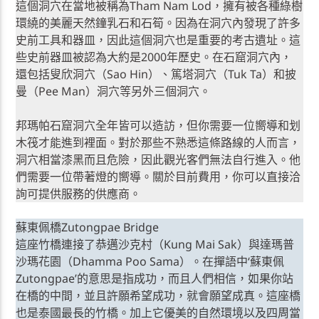
這個洞穴在當地被稱為Tham Nam Lod，擁有被各種綠樹
環繞的美麗天然鐘乳石和石筍。因為在洞穴內發現了許多
史前工具和器皿，因此這個洞穴也是重要的考古遺址。這
些史前器皿被認為大約是2000年歷史。在石窟洞穴內，
還包括叟欣洞穴（Sao Hin）、篤塔洞穴（Tuk Ta）和披
曼（Pee Man）洞穴等另外三個洞穴。
邦瑪帕石窟洞穴全年皆可以造訪，但你需要一位嚮導和划
木筏才能進到裡面。對於那些不熟悉這條路線的人而言，
洞穴相當漆黑而且危險，因此觀光客們無法自行進入。他
們需要一位帶著燈的嚮導。關於目前費用，你可以直接洽
詢可提供服務的供應商。
蘇東佩橋Zutongpae Bridge
這座竹橋連接了恭邁沙克村（Kung Mai Sak）與達瑪普
沙瑪花園（Dhamma Poo Sama）。在撣語中‘蘇東佩
Zutongpae’的意思是指成功，而且人們相信，如果你站
在橋的中間，並且許願希望成功，就會願望成真。這座橋
也是泰國最長的竹橋。加上它優美的自然環境以及四周當