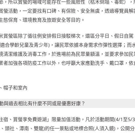
節，所以賞螢的場域可能存在一些風險性（枯木倒塌、毒蛇），
賞螢活動，一定要找有口碑、有保險、安全無虞，透過導覽員解
生態保育、環境教育及旅遊安全等目的。
米賞螢區除了循往例安排假日接駁梯次，還區分平日、假日自駕
(適合學齡兒童及青少年)，讓民眾依據本身需求作彈性選擇；而
境清潔維護及消毒工作，於進場前為民眾量額溫，並要求參加民
業者加強各項防疫工作以外，也呼籲大家應勤洗手、戴口罩，依
活動與過去相比有什麼不同或是優惠好康？
宿、賞螢享免費遊湖」限量加值活動，凡於活動期間(4/1至5/3
、頭社、潭南、雙龍)的任一景點或地標合照(人須入鏡)，公開