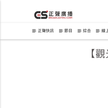
正聲快訊
節目
綜合
線
【觀