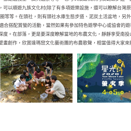
，可以順遊九族文化村(除了有多項遊樂設施，還可以瞭解台灣
商圈等等。在頭社，則有頭社水庫生態步道、泥炭土活盆地，另
當適合搭配賞螢的活動，當然如果有參加特色遊學中心或協會的遊
深度。在部落，更是要深度瞭解當地的布農文化，靜靜享受南投
壁畫創作，欣賞達瑪巒文化藝術團的布農歌聲，相當值得大家來