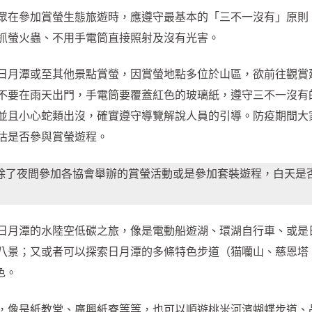
眾在參加賞螢生態旅遊時，應遵守最基本的「三不一沒有」原則
抓螢火蟲、不用手電筒直接照射及沒有光害。
日月潭或至其他景點賞螢，因賞螢地點多位於山區，欲前往觀賞
不要在雨天出門，手電筒要覆蓋紅色的玻璃紙，遵守三不一沒有
並且小心蛇類出沒，確實遵守導覽解說人員的引導。防疫期間大
估是否參與賞螢遊程。
除了夜間參加各協會舉辦的賞螢活動或是參加套裝遊程，白天是
日月潭的水陸空低碳之旅，像是電動船遊湖、環湖自行車、或是
八景；又或者可以探索日月潭的多條特色步道（猫囒山、慈恩塔
色。
，像是紙教堂、廣興紙寮等等，也可以順遊桃米河濱蝴蝶步道、