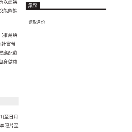
所以建議
彙整
說能夠進
彙
整
（推薦給
水社賞螢
眾應配戴
自身健康
1)至日月
分享照片至