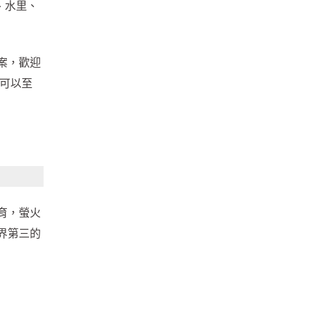
、水里、
案，歡迎
都可以至
育，螢火
界第三的