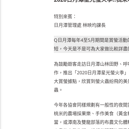
特別來賓：
日月潭管理處 林映均課長
Q日月潭每年4至5月期間是賞螢活動
短，今天是不是可為大家做比較詳盡
為鼓勵遊客走訪日月潭山林田野、呼
作，推出「2020日月潭星光螢火
大賞螢據點，欣賞到螢火蟲紛飛的美
蟲。
今年各協會同樣規劃有一般性的夜間賞
桃米的農場採果樂、手作美食（黃金
當，或潭南及雙龍部落的布農文化體