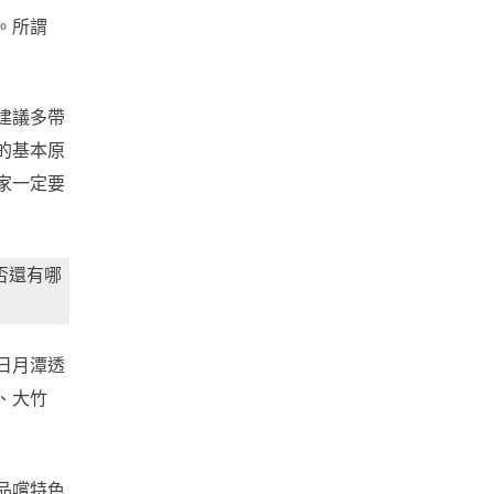
。所謂
建議多帶
的基本原
家一定要
否還有哪
日月潭透
、大竹
品嚐特色