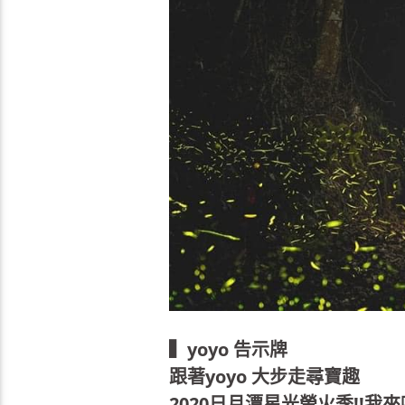
▍yoyo 告示牌
跟著yoyo 大步走尋寶趣
2020日月潭星光螢火季!!我來嚕