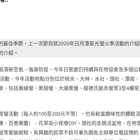
的最佳季節，上一次節目就2020年日月潭星光螢火季活動的介
的介紹。
吸清新空氣、強身防疫，今年日管處仍持續與在地協會及多個公
季」活動，今年活動地點分別位於桃米、大林、水社、頭社、潭南
景，包括黃緣螢、黑翅螢、大端黑螢、梭德氏脈赤螢等3至4種常
螢活動（每人約100至200元不等），也有較富趣味性的體驗
粿、百香果醬）、花草染小夜燈DIY，頭社的走跳活盆地、在地
驗等套裝遊程，有興趣的民眾不妨可事先跟各主辦單位電話預約