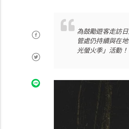
為鼓勵遊客走訪日
管處仍持續與在地
光螢火季」活動！