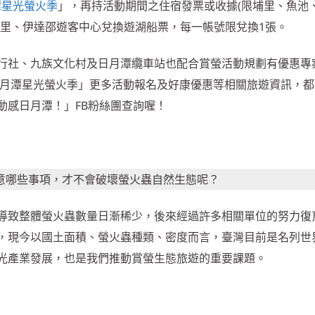
潭星光螢火季
」，再持活動期間之住宿發票或收據(限埔里、魚池
埔里、伊達邵遊客中心兌換遊湖船票，每一帳號限兌換1張。
行社、九族文化村及日月潭纜車站也配合賞螢活動規劃有優惠專
0日月潭星光螢火季」更多活動報名及好康優惠等相關旅遊資訊，
動感日月潭！」FB粉絲團查詢喔！
意哪些事項，才不會破壞螢火蟲自然生態呢？
導致整體螢火蟲數量日漸稀少，後來經過許多相關單位的努力復
，現今以國土面積、螢火蟲種類、密度而言，臺灣目前是名列世
光產業發展，也是我們推動賞螢生態旅遊的重要課題。