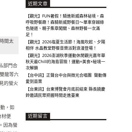
近期文章
【觀光】FUN暑假！騎進新威森林祕境，森
呼吸野餐趣！森騎新威野餐日～單車穿越綠
色隧道、親子集章闖關、森林野餐一次滿
足！
紹時間太
【觀光】2026塩夏生活節！海風吹起、夕陽
相伴 水晶教堂野餐音樂派對浪漫登場！
【觀光】2026澎湖秋季運動休閒觀光嘉年華
秋天最Chill的海島冒險！運動×美食×秘境一
私部門合
次解鎖
、雙龍等六
【台中訊】正聲台中台與微光合唱團 聲動傳
愛到苗栗
見的螢火
【台東訊】台東博覽會月底前結束 縣長饒慶
鈴邀請民眾把握時間走進臺東
活動，如
近期留言
食材便
。因為螢