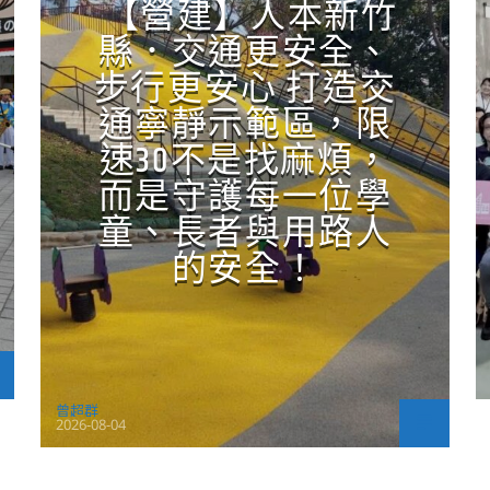
【營建】人本新竹
縣．交通更安全、
步行更安心 打造交
通寧靜示範區，限
速30不是找麻煩，
而是守護每一位學
童、長者與用路人
的安全！
曾超群
2026-08-04