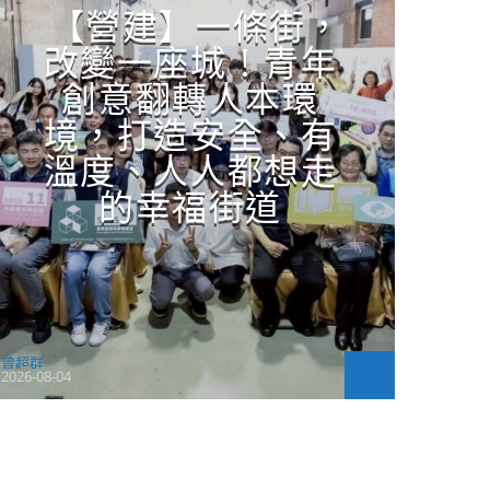
【營建】一條街，
改變一座城！青年
創意翻轉人本環
境，打造安全、有
溫度、人人都想走
的幸福街道
曾超群
2026-08-04