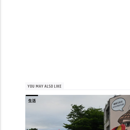
YOU MAY ALSO LIKE
生活