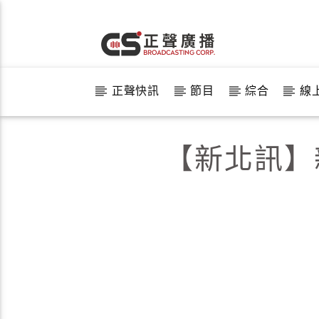
正聲快訊
節目
綜合
線
【新北訊】