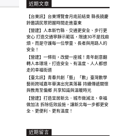
近期文章
【台東訊】台東博覽會月底前結束 縣長饒慶
鈴邀請民眾把握時間走進臺東
【營建】人本新竹縣．交通更安全、步行更
安心 打造交通寧靜示範區，限速30不是找麻
煩，而是守護每一位學童、長者與用路人的
安全！
【營建】一條街，改變一座城！青年創意翻
轉人本環境，打造安全、有溫度、人人都想
走的幸福街道
【臺北訊】青春共創「藝」「數」臺灣數學
藝術跨域嘉年華演出完美落幕 持續傳遞關懷
與教育至偏鄉 共享知識與溫暖時光
【營建】打造宜居新北．城市做減法，幸福
做加法 拆除低效設施，讓新北每一步都更安
全、更便利、更有溫度！
近期留言