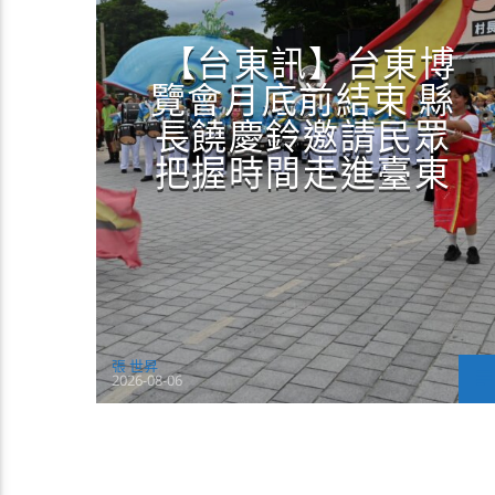
【台東訊】台東博
覽會月底前結束 縣
長饒慶鈴邀請民眾
把握時間走進臺東
張 世昇
2026-08-06