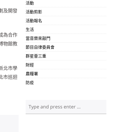
活動
劃及開發
活動剪影
活動報名
生活
成為合作
當音樂來敲門
博物館教
節目自律委員會
群星薈三重
財經
新北市學
農糧署
北市巡迴
防疫