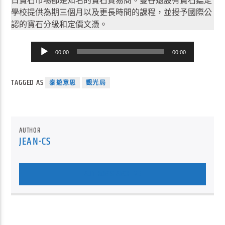
日寶石市場都是知名的寶石貿易商。曼谷還設有寶石鑑定
學校提供為期三個月以及更長時間的課程，並授予國際公
認的寶石分級和定價文憑。
音
00:00
00:00
訊
播
TAGGED AS
放
泰遊意思
觀光局
器
AUTHOR
JEAN-CS
AUTHOR'S ARCHIVE