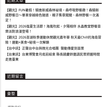
近期文章
【觀光】FUN暑假！騎進新威森林祕境，森呼吸野餐趣！森騎新
威野餐日～單車穿越綠色隧道、親子集章闖關、森林野餐一次滿
足！
【觀光】2026塩夏生活節！海風吹起、夕陽相伴 水晶教堂野餐音
樂派對浪漫登場！
【觀光】2026澎湖秋季運動休閒觀光嘉年華 秋天最Chill的海島冒
險！運動×美食×秘境一次解鎖
【台中訊】正聲台中台與微光合唱團 聲動傳愛到苗栗
【台東訊】台東博覽會月底前結束 縣長饒慶鈴邀請民眾把握時間
走進臺東
近期留言
彙整
彙