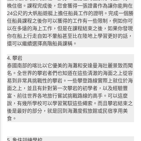
晚住宿。課程完成後，您會獲得一張證書作為讓你能夠在
24公尺的大帆船遊艇上擔任船員工作的證明。完成一個勝
任船員課程之後你可以獲得的工作有一些限制，例如你可
以在多遠的海上工作，但是在課程結束之後，如果你發現
你在船上行走自如不暈船甚至比在陸地上學習更好的話，
還可以繼續選擇高階船員課稱。
4. 攀岩
泰國南部的喀比以它優美的海灘和安達曼海壯麗景致而聞
名。全世界的攀岩者們也知道在這些清澈的海面之上從容
易到非常具挑戰性的攀岩。一些攀登路線實際上就位於海
面之上，並且有針對第一次攀岩的初學者，以及經驗豐
富、前往世界各地旅行嘗試挑戰路線的高手。可以這麼
說，有幾所學校可以學習駕馭這些繩索。而且攀岩結束之
後是最好的部分，就是回到海灘度假旅館或民宿享用美
食。
5. 象伕訓練學校