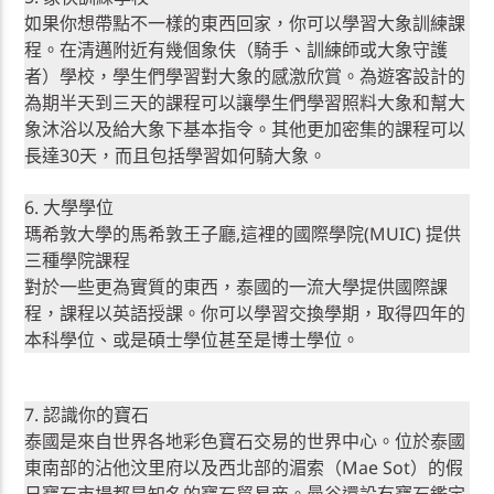
如果你想帶點不一樣的東西回家，你可以學習大象訓練課
程。在清邁附近有幾個象伕（騎手、訓練師或大象守護
者）學校，學生們學習對大象的感激欣賞。為遊客設計的
為期半天到三天的課程可以讓學生們學習照料大象和幫大
象沐浴以及給大象下基本指令。其他更加密集的課程可以
長達30天，而且包括學習如何騎大象。
6. 大學學位
瑪希敦大學的馬希敦王子廳,這裡的國際學院(MUIC) 提供
三種學院課程
對於一些更為實質的東西，泰國的一流大學提供國際課
程，課程以英語授課。你可以學習交換學期，取得四年的
本科學位、或是碩士學位甚至是博士學位。
7. 認識你的寶石
泰國是來自世界各地彩色寶石交易的世界中心。位於泰國
東南部的沾他汶里府以及西北部的湄索（Mae Sot）的假