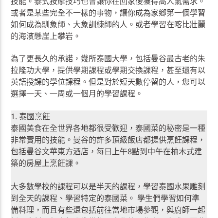
技能。泰式按摩技巧也會讓你在回家後獲得高人氣需求。
或者是某些完全不一樣的事物，讓你成為家鄉第一個學習
如何成為馴象師、大象訓練師的人。或者學習在喀比壯麗
的海濱懸崖上攀岩。
為了更長久的承諾，幾所泰國大學，包括曼谷最古老的朱
拉隆功大學，提供學期課程或學期交換課程，甚至還有以
英語授課的學位課程。但是對於短天數停留的人，您可以
選擇一天、一周或一個月的學習課程。
1. 泰國烹飪
泰國美食在全世界各地都很受歡迎，泰國菜的秘密是一種
非常實用的技能。曼谷的許多頂級飯店都提供烹飪課程，
包括曼谷文華東方酒店，每日上午8點到中午在柚木式建
築的房屋上烹飪課。
大多數學校的課程可以是半天的課程，學習泰國水果雕刻
到全天的課程、學習特定的泰國菜。 學生們學習如何準
備料理，而且有些還包括前往當地市場參觀，與廚師一起