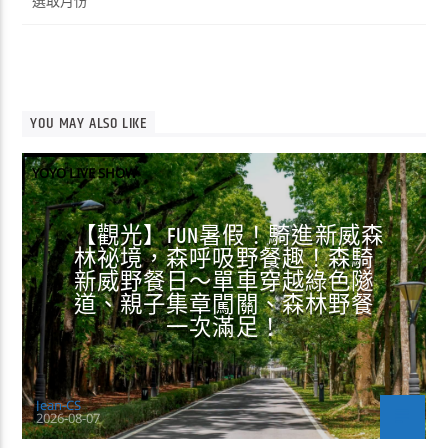
整
YOU MAY ALSO LIKE
YOYO LIVE SHOW
【觀光】FUN暑假！騎進新威森
林祕境，森呼吸野餐趣！森騎
新威野餐日～單車穿越綠色隧
道、親子集章闖關、森林野餐
一次滿足！
Jean-CS
2026-08-07