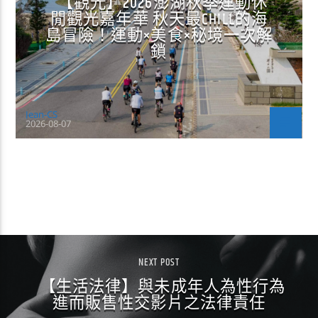
【觀光】2026澎湖秋季運動休
閒觀光嘉年華 秋天最CHILL的海
島冒險！運動×美食×秘境一次解
鎖
Jean-CS
2026-08-07
CONTINUE READING
NEXT POST
【生活法律】與未成年人為性行為
進而販售性交影片之法律責任