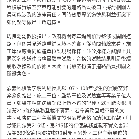
程檢驗實驗室弊案可能引發的道路品質破口，探討相關人
員可能涉及的法律責任，同時省思專業道德與利益衝突下
如何堅守做出正確選擇。
周良勳副教授指出，政府機關每年編列預算整修或開闢道
路，但卻常見道路重鋪回填不確實，從時間軸線來看，施
工單位應會同監造單位到現場採樣，並於採樣之試體上共
同簽名後送往合格實驗室試驗，合格的試驗結果則是後續
驗收及撥款的依據。因此，實驗室扮演了道路品質把關之
關鍵角色。
嘉義地檢署李明利組長則以107、108年發生的實驗室弊
案為例指出，施工單位、監造單位及試驗室等專業單位人
員，如果在相關送驗記錄上做不實的記載，就可能涉犯刑
法第215條的業務登載不實罪。若拿業務登載不實的文
書、報告向工程主辦機關證明品質合格而請領工程款，則
涉犯刑法第216條、第215條的行使業務登載不實文書罪
及第339條第1項的詐欺取財罪。另外，工程主辦單位的