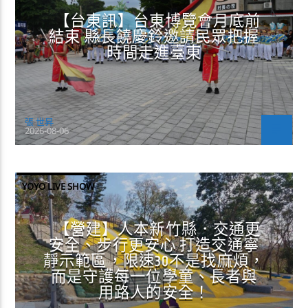
【台東訊】台東博覽會月底前
結束 縣長饒慶鈴邀請民眾把握
時間走進臺東
張 世昇
2026-08-06
YOYO LIVE SHOW
【營建】人本新竹縣．交通更
安全、步行更安心 打造交通寧
靜示範區，限速30不是找麻煩，
而是守護每一位學童、長者與
用路人的安全！