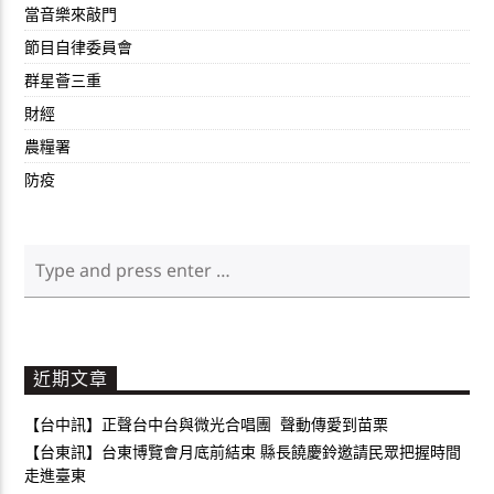
當音樂來敲門
節目自律委員會
群星薈三重
財經
農糧署
防疫
近期文章
【台中訊】正聲台中台與微光合唱團 聲動傳愛到苗栗
【台東訊】台東博覽會月底前結束 縣長饒慶鈴邀請民眾把握時間
走進臺東