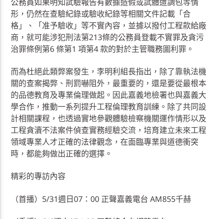
公務員如果明知試驗報告有數據造假或試體遭調包等情
形，仍然在查驗紀錄或驗收紀錄等相關文件記載「合
格」、「准予驗收」等不實內容，並據以撥付工程款給廠
商，就可能涉犯刑法第213條的公務員登載不實罪及貪污
治罪條例第6 條第1 項第4 款的對於主管職務圖利罪。
而為杜絕此類弊案發生，李明利組長指出，除了靠執法機
關的查案揭弊、刑罰嚇阻外，最重要的，還是要從最根本
的品德教育及專業倫理做起。因此嘉義地檢署也與嘉義大
學合作，推動一系列提升工程倫理教育訓練。除了共同設
計相關課程，也透過實地參觀體驗檢察機關運作情形以及
工程貪瀆不法案件偵查實務經驗交流，培育建立未來工程
領域專業人才正確的法律觀念，在面臨專業與道德衝突
時，都能夠做出正確的選擇。
精彩的專訪內容
（首播）5/31週日07：00 正聲嘉義電台 AM855千赫