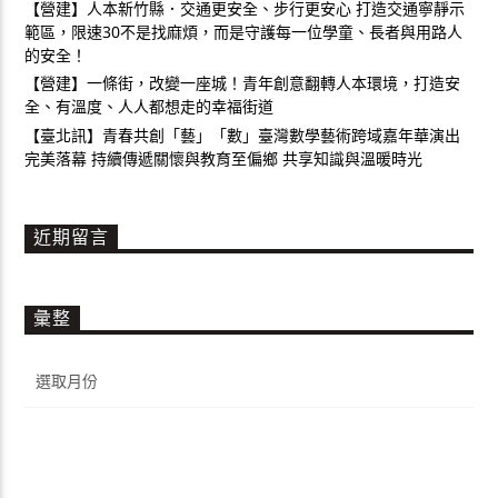
【營建】人本新竹縣．交通更安全、步行更安心 打造交通寧靜示
範區，限速30不是找麻煩，而是守護每一位學童、長者與用路人
的安全！
【營建】一條街，改變一座城！青年創意翻轉人本環境，打造安
全、有溫度、人人都想走的幸福街道
【臺北訊】青春共創「藝」「數」臺灣數學藝術跨域嘉年華演出
完美落幕 持續傳遞關懷與教育至偏鄉 共享知識與溫暖時光
近期留言
彙整
彙
整