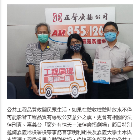
公共工程品質攸關民眾生活，如果在驗收檢驗時放水不僅
可能影響工程品質有導致公安意外之虞，更會有相關的法
律刑責。嘉義台「窗外有情天－法律廣播劇場」節目特別
邀請嘉義地檢署檢察事務官李明利組長及嘉義大學土木與
水資源工程學系周良勳副教授，從這兩年所發生的公共工