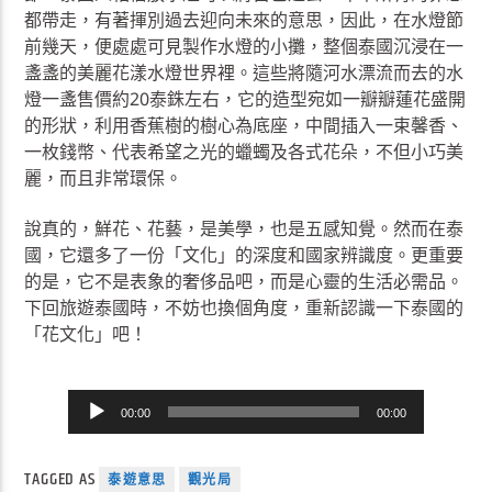
都帶走，有著揮別過去迎向未來的意思，因此，在水燈節
前幾天，便處處可見製作水燈的小攤，整個泰國沉浸在一
盞盞的美麗花漾水燈世界裡。這些將隨河水漂流而去的水
燈一盞售價約20泰銖左右，它的造型宛如一瓣瓣蓮花盛開
的形狀，利用香蕉樹的樹心為底座，中間插入一束馨香、
一枚錢幣、代表希望之光的蠟蠋及各式花朵，不但小巧美
麗，而且非常環保。
說真的，鮮花、花藝，是美學，也是五感知覺。然而在泰
國，它還多了一份「文化」的深度和國家辨識度。更重要
的是，它不是表象的奢侈品吧，而是心靈的生活必需品。
下回旅遊泰國時，不妨也換個角度，重新認識一下泰國的
「花文化」吧！
音
00:00
00:00
訊
播
TAGGED AS
放
泰遊意思
觀光局