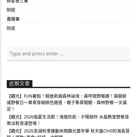
群星薈三重
財經
農糧署
防疫
近期文章
【觀光】FUN暑假！騎進新威森林祕境，森呼吸野餐趣！森騎新
威野餐日～單車穿越綠色隧道、親子集章闖關、森林野餐一次滿
足！
【觀光】2026塩夏生活節！海風吹起、夕陽相伴 水晶教堂野餐音
樂派對浪漫登場！
【觀光】2026澎湖秋季運動休閒觀光嘉年華 秋天最Chill的海島冒