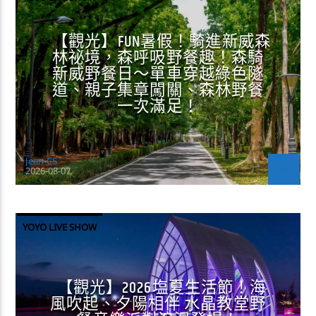
【觀光】FUN暑假！騎進新威森
林祕境，森呼吸野餐趣！森騎
新威野餐日～單車穿越綠色隧
道、親子集章闖關、森林野餐
一次滿足！
Jean-CS
2026-08-07
YOYO LIVE SHOW
【觀光】2026塩夏生活節！海
風吹起、夕陽相伴 水晶教堂野