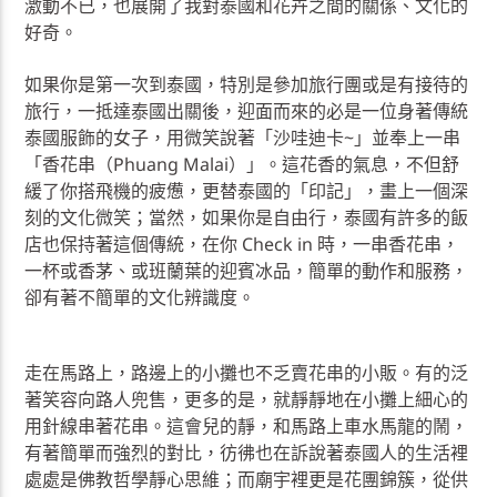
激動不已，也展開了我對泰國和花卉之間的關係、文化的
好奇。
如果你是第一次到泰國，特別是參加旅行團或是有接待的
旅行，一抵達泰國出關後，迎面而來的必是一位身著傳統
泰國服飾的女子，用微笑說著「沙哇迪卡~」並奉上一串
「香花串（Phuang Malai）」。這花香的氣息，不但舒
緩了你搭飛機的疲憊，更替泰國的「印記」，畫上一個深
刻的文化微笑；當然，如果你是自由行，泰國有許多的飯
店也保持著這個傳統，在你 Check in 時，一串香花串，
一杯或香茅、或班蘭葉的迎賓冰品，簡單的動作和服務，
卻有著不簡單的文化辨識度。
走在馬路上，路邊上的小攤也不乏賣花串的小販。有的泛
著笑容向路人兜售，更多的是，就靜靜地在小攤上細心的
用針線串著花串。這會兒的靜，和馬路上車水馬龍的鬧，
有著簡單而強烈的對比，彷彿也在訴說著泰國人的生活裡
處處是佛教哲學靜心思維；而廟宇裡更是花團錦簇，從供