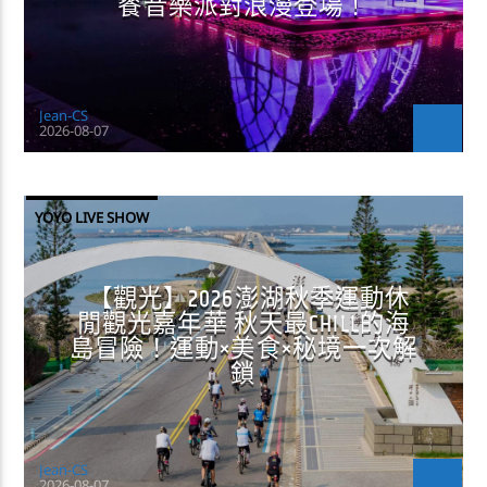
餐音樂派對浪漫登場！
Jean-CS
2026-08-07
YOYO LIVE SHOW
【觀光】2026澎湖秋季運動休
閒觀光嘉年華 秋天最CHILL的海
島冒險！運動×美食×秘境一次解
鎖
Jean-CS
2026-08-07