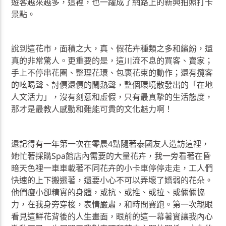
遊客越來越多，這裡，也一躍成了網路上的新興拍照打卡
景點。
說到這花市，面積之大，真、假花卉種類之多和繽紛，還
真的非常驚人。更重要的是，這川流不息的買客、賣家；
手上不停串花圈、整理花環、包裹花束的動作；還有攬客
的吆喝聲、討價還價的鬧熱聲，整個環境散發出的「在地
人文活力」，沒有刻意和虛假，只有最真摯的生活態度，
那才是最教人感動和難能可貴的文化魅力啊！
還記得有一年第一次在零晨4點隨著泰國友人造訪這裡，
她忙著採購Spa館店內需要的大量花卉，我一旁看著在昏
暗天色裡一車車載著不同花卉的小卡車停停走走，工人們
快速的上下搬遷著，還要小心不可以弄壞了嬌弱的花朵。
他們瘦小卻精實的身體，或抗、或推、或拉、或倆倆協
力，在我身旁穿梭，表情嚴肅，和時間賽跑。第一次親眼
看見這鮮花背後的人生畫面，眼前的這一幕著實讓我內心