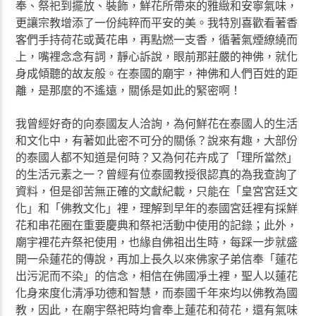
奉、祭祀到擺放、裝飾，鮮花所帶來的雅緻和安寧氣味，
更讓宗教增添了一份純粹而平安的美。我特別喜歡看著香
客們手持荷花或黃花串，再點燃一支香，循著氣煙繚繞而
上，嘴裡念念有詞，靜心訴說，眼前那莊嚴的神佛，就化
身成傾聽的故友般。在泰國的廟宇，神佛和人們百姓的距
離，是那麼的不遙遠，關係是如此的緊密啊！
我曾經好奇的向泰國友人洽詢，為何鮮花在泰國人的生活
和文化中，有著如此密不可分的關係？說來有趣，大部份
的泰國人都不知道是何時？又為何花卉成了「理所當然」
的生活元素之一？曾經有位泰國教授很認真的為我查詢了
資料，但是卻苦無正確的文獻紀載，只能在「皇宮宮廷文
化」和「佛教文化」裡，理解到早年的泰國宮廷裡有採鮮
花和串花圈在重要慶典和祭祀活動中使用的記錄；此外，
廟宇裡花卉祭祀使用，也緣自佛祖出生時，每踩一步就盛
開一朵蓮花的傳說，再加上長久以來佛家子弟信奉「蓮花
出污泥而不染」的信念，相信在佛國凈土裡，聖人以蓮花
化身來度化清凈功德和智慧，而泰國千年來均以佛教為國
教，因此，在廟宇祭祀時均會奉上蓮花和荷花，還有氣味