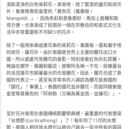
清新潔淨的白色茉莉花。漸漸地，除了聖潔的蓮花和荷花
外，象徵尊貴和皇室的「黃色花（萬壽菊 /
Marigold）」，因為色彩和意象都好，再加上栽種和取
得方便，也漸漸成了民間另一個在宗教信仰和泰式文化生
活中非常重要和不可缺少的花卉。
除了一般用來串成香花串的茉莉花、萬壽菊，還有廟宇用
的荷花、蓮花外，由於泰國是世界上主要的蘭花出口大
國，所以處處可見蘭花的身影。特別是紫紅色的石戽蘭，
無論在廟宇、餐廳和飯店，放眼所及無一不在，就連曼谷
的派克隆花市銷量最大的也是蘭花。因此，蘭花也成了泰
國的代表之一，甚至有非常多的人誤認為蘭花是泰國的
「國花」！事實上，泰國的國花並非蘭花，而是同樣象徵
皇室尊貴黃色的「阿勃勒（又稱為黃金雨、金鍊花）」。
至於花卉使用在泰國傳統節慶祭典裡，最重要的代表便是
「水燈節 (Loi Krathong）」了！每年到了11月的水燈
節，泰國人相信放水燈可以將自己過去一年中所有的罪惡