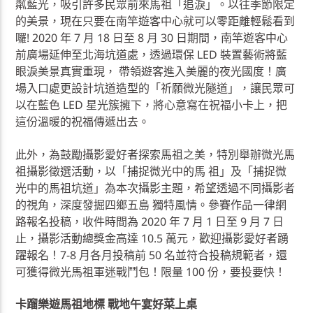
粼藍光，吸引許多民眾前來馬祖「追淚」。以往季節限定
的美景，現在只要在南竿遊客中心就可以零距離輕鬆看到
囉! 2020 年 7 月 18 日至 8 月 30 日期間，南竿遊客中心
前廣場延伸至北海坑道處，透過環保 LED 裝置藝術將藍
眼淚美景真實重現， 帶領遊客進入美麗的夜光國度！廣
場入口處更設計坑道造型的「祈願微光隧道」，讓民眾可
以在藍色 LED 星光簇擁下，將心意寫在祝福小卡上，把
這份溫暖的祝福傳遞出去。
此外，為鼓勵攝影愛好者探索馬祖之美，特別舉辦微光馬
祖攝影徵選活動，以「捕捉微光中的馬 祖」及「捕捉微
光中的馬祖坑道」為本次攝影主題，希望透過不同攝影者
的視角，深度發掘四鄉五島 獨特風情。參賽作品一律網
路報名投稿，收件時間為 2020 年 7 月 1 日至 9 月 7 日
止，攝影活動總獎金高達 10.5 萬元，歡迎攝影愛好者踴
躍報名！7-8 月各月投稿前 50 名並符合投稿規範者，還
可獲得微光馬祖軍迷戰鬥包！限量 100 份，要投要快！
卡蹓樂遊馬祖地標 戰地午宴好菜上桌