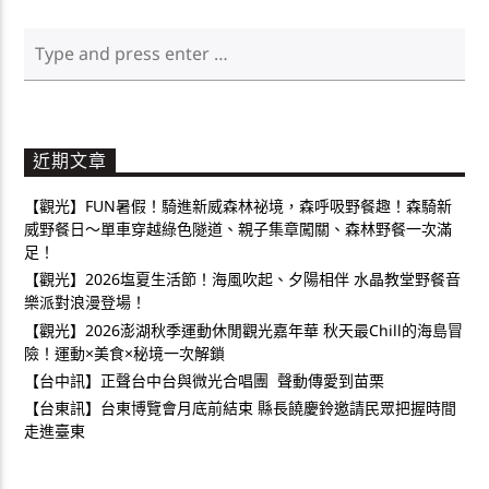
近期文章
【觀光】FUN暑假！騎進新威森林祕境，森呼吸野餐趣！森騎新
威野餐日～單車穿越綠色隧道、親子集章闖關、森林野餐一次滿
足！
【觀光】2026塩夏生活節！海風吹起、夕陽相伴 水晶教堂野餐音
樂派對浪漫登場！
【觀光】2026澎湖秋季運動休閒觀光嘉年華 秋天最Chill的海島冒
險！運動×美食×秘境一次解鎖
【台中訊】正聲台中台與微光合唱團 聲動傳愛到苗栗
【台東訊】台東博覽會月底前結束 縣長饒慶鈴邀請民眾把握時間
走進臺東