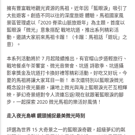
擁有豐富戰地觀光資源的馬祖，近年因「藍眼淚」吸引了
大批遊客。創造不同以往的深度旅遊 體驗，馬祖國家風
景區管理處以「2020 脊梁山脈旅遊年」為主題，首度以
藍眼淚「微光」意象搭配 戰地坑道，推出系列精彩活
動，邀請大家前來馬祖卡蹓！（卡蹓：馬祖話「遊玩」之
意）。
本系列活動將於 7 月起陸續推出，有官帽山步道輕旅行、
戰地餐桌午茶饗宴、微光音樂會、坑道 詩歌季、坑道攝
影拿獎金及坑道打卡換好禮等精彩活動，好吃又好玩，今
夏的馬祖將讓大家耳目一新！ 本次還特別以藍眼淚微光
概念設計夜光藝廊，讓地上微光與海上藍眼淚光芒互相輝
映，夢幻奇景絕對令人流連忘返!現在就跟著藍眼淚的腳
步，一起探索 2020 微光馬祖的樂活好風情！
走入夜光島嶼 鏡頭捕捉最美微光時刻
評選為世界 15 大奇景之一的藍眼淚奇觀，超級夢幻的粼