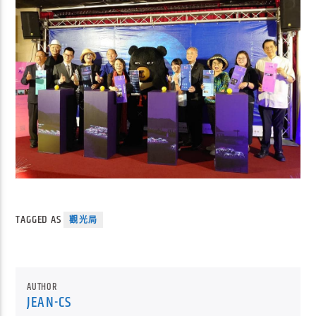
TAGGED AS
觀光局
AUTHOR
JEAN-CS