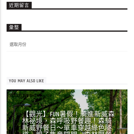
近期留言
彙整
彙
整
YOU MAY ALSO LIKE
YOYO LIVE SHOW
【觀光】FUN暑假！騎進新威森
林祕境，森呼吸野餐趣！森騎
新威野餐日～單車穿越綠色隧