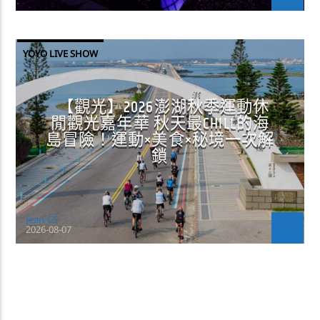
YOYO LIVE SHOW
【觀光】2026澎湖秋季運動休
閒觀光嘉年華 秋天最CHILL的海
島冒險！運動×美食×秘境一次解
鎖
Jean-CS
2026-08-07
CONTINUE READING