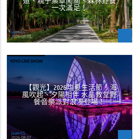
道、親子集章闖關、森林野餐
一次滿足！
Jean-CS
2026-08-07
YOYO LIVE SHOW
【觀光】2026塩夏生活節！海
風吹起、夕陽相伴 水晶教堂野
餐音樂派對浪漫登場！
Jean-CS
2026-08-07