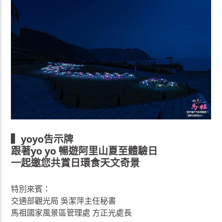
▍yoyo告示牌
跟著yo yo 暢遊阿里山夏至體驗日
一起邀您共賞日環食天文奇景
特別來賓：
交通部觀光局 吳潔萍主任秘書
馬祖國家風景區管理處 方正光處長