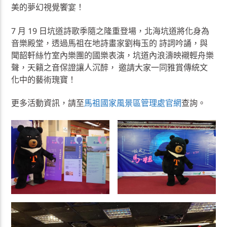
美的夢幻視覺饗宴！
7 月 19 日坑道詩歌季隨之隆重登場，北海坑道將化身為
音樂殿堂，透過馬祖在地詩畫家劉梅玉的 詩詞吟誦，與
聞韶軒絲竹室內樂團的國樂表演，坑道內浪濤映襯輕舟樂
聲，天籟之音保證讓人沉醉， 邀請大家一同雅賞傳統文
化中的藝術瑰寶！
更多活動資訊，請至
馬祖國家風景區管理處官網
查詢。