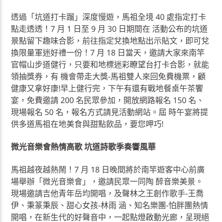
透過「坑道打卡蹓」深度慢遊，馬祖全境 40 處指定打卡
點走透透！7 月 1 日至 9 月 30 日期間在 活動公布的坑道
景點留下趣味合影，前往指定兌換地點出示貼文，即可兌
換限量軍迷好禮一份！7 月 18 日當天，邀請大家來南竿
官帽山步道健行，只要和地標迷彩瞭望台打卡合影，就能
領抽獎券，有 機會帶走大獎-馬祖雙人來回免費機票，顧
健康又拿好康!早上健行完，下午有還有戰地餐桌午茶饗
宴，免費邀請 200 名民眾參加，開放網路報名 150 名、
現場報名 50 名，報名方式請見活動網站。屆 時午宴將提
供多道馬祖在地美食與甜點飲品，要您呷巧!
微光音樂會熱情高歌 坑道詩歌季奏響風華
馬祖越夜越熱鬧！7 月 18 日晚間將於南竿遊客中心前廣
場舉辦「微光音樂會」，邀請民眾一同陶 醉音樂美景。
現場邀請吉他青年岳均開唱，及聲林之王創作歌手-王喬
伊、秉篆秉辰、甜心女孩-林雨 涵、知名樂團-怕胖團熱情
開唱，在新生代的好聲音中，一起點燈啟動光廊，呈現絕