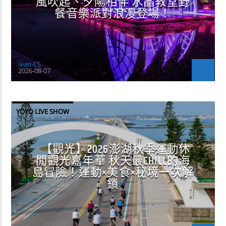
風吹起、夕陽相伴 水晶教堂野
餐音樂派對浪漫登場！
Jean-CS
2026-08-07
YOYO LIVE SHOW
【觀光】2026澎湖秋季運動休
閒觀光嘉年華 秋天最CHILL的海
島冒險！運動×美食×秘境一次解
鎖