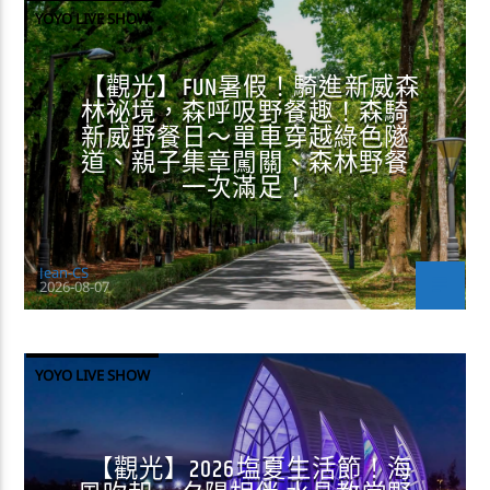
YOYO LIVE SHOW
【觀光】FUN暑假！騎進新威森
林祕境，森呼吸野餐趣！森騎
新威野餐日～單車穿越綠色隧
道、親子集章闖關、森林野餐
一次滿足！
Jean-CS
2026-08-07
YOYO LIVE SHOW
【觀光】2026塩夏生活節！海