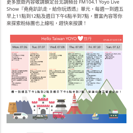
更多旅遊內容敬請鎖定台北調頻台 FM104.1 Yoyo Live
Show『堯堯趴趴走，給你玩透透』單元，每週一到週五
早上11點到12點及週日下午6點半到7點，豐富內容等你
來探索粉絲團也上線啦，趕快來按讚！