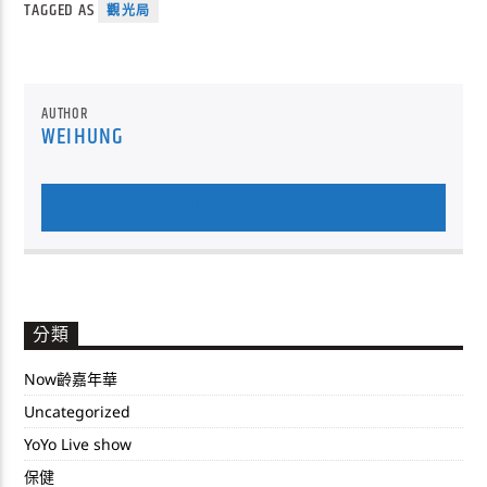
TAGGED AS
觀光局
AUTHOR
WEIHUNG
AUTHOR'S ARCHIVE
分類
Now齡嘉年華
Uncategorized
YoYo Live show
保健