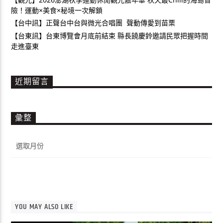
險！運動×美食×秘境一次解鎖
【台中訊】正聲台中台與微光合唱團 聲動傳愛到苗栗
【台東訊】台東博覽會月底前結束 縣長饒慶鈴邀請民眾把握時間
走進臺東
近期留言
彙整
彙
整
YOU MAY ALSO LIKE