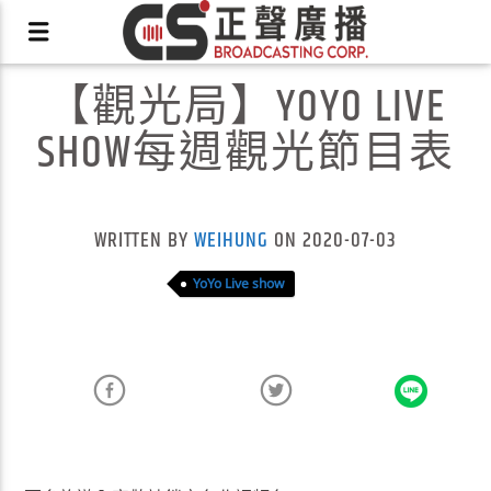
【觀光局】YOYO LIVE
SHOW每週觀光節目表
X
WRITTEN BY
WEIHUNG
ON 2020-07-03
YoYo Live show