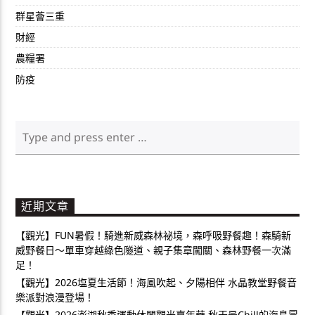
群星薈三重
財經
農糧署
防疫
近期文章
【觀光】FUN暑假！騎進新威森林祕境，森呼吸野餐趣！森騎新
威野餐日～單車穿越綠色隧道、親子集章闖關、森林野餐一次滿
足！
【觀光】2026塩夏生活節！海風吹起、夕陽相伴 水晶教堂野餐音
樂派對浪漫登場！
【觀光】2026澎湖秋季運動休閒觀光嘉年華 秋天最Chill的海島冒