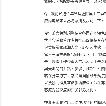
饗點心，搭配優美古典音樂，融入創
Q：我們知道今年管理處阿里山四季
麼內容是可以為聽眾朋友說明一下。
今年茶會特別規劃結合各區在地特色
季茶會活動管理處共推出四條結合在
導覽解說奮起湖人文、歷史及生態，
當。在海拔高度1,534公尺的十字
景，體驗手作茶香大福以及享用最新
與天地間的對話，體驗手作Q餅，將
茗在分享涼亭，感受濃濃鄒族部落氛
以及鄒式經典茶點手擣麻糬，並在部
客感受最深度的原民部落文化。
在夏季茶會推出四條在地特色的體驗