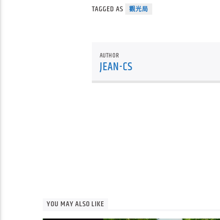
TAGGED AS
觀光局
AUTHOR
JEAN-CS
YOU MAY ALSO LIKE