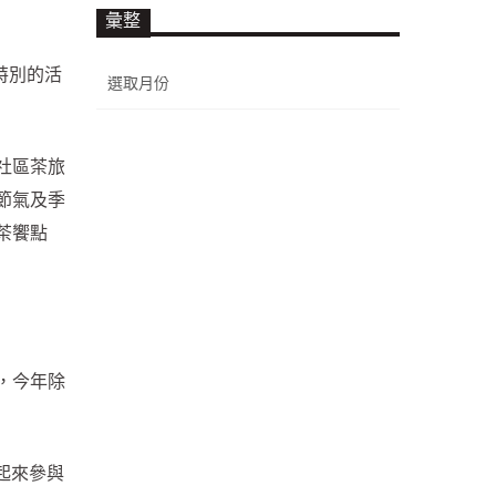
彙整
彙
特別的活
整
社區茶旅
節氣及季
茶饗點
，今年除
起來參與