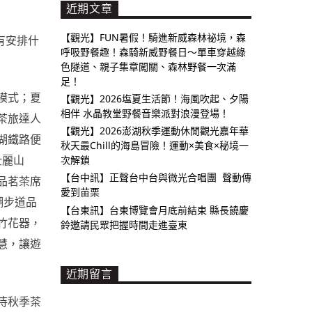
近期文章
【觀光】FUN暑假！騎進新威森林祕境，森
有安排什
呼吸野餐趣！森騎新威野餐日～單車穿越綠
色隧道、親子集章闖關、森林野餐一次滿
足！
模式；夏
【觀光】2026塩夏生活節！海風吹起、夕陽
相伴 水晶教堂野餐音樂派對浪漫登場！
茶旅達人
【觀光】2026澎湖秋季運動休閒觀光嘉年華
湖鐵路便
秋天最Chill的海島冒險！運動×美食×秘境一
壯麗山
次解鎖
【台中訊】正聲台中台與微光合唱團 聲動傳
品茗茶席
愛到苗栗
湖步道品
【台東訊】台東博覽會月底前結束 縣長饒慶
竹花器，
鈴邀請民眾把握時間走進臺東
慧，讓遊
近期留言
待秋季茶