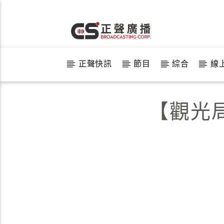
正聲快訊
節目
綜合
線
【觀光局