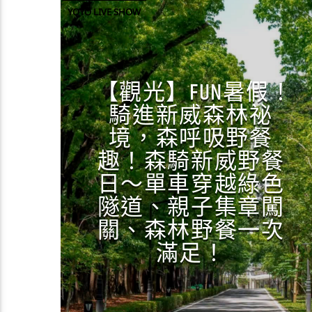
YOYO LIVE SHOW
【觀光】FUN暑假！
騎進新威森林祕
境，森呼吸野餐
趣！森騎新威野餐
日～單車穿越綠色
隧道、親子集章闖
關、森林野餐一次
滿足！