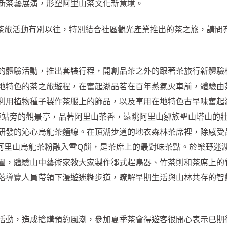
新茶藝展演，形塑阿里山茶文化新意境。
茶旅活動有別以往，特別結合社區觀光產業推出的茶之旅，請問
的體驗活動，推出套裝行程，開創品茶之外的跟著茶旅行新體驗
地特色的茶之旅遊程，在奮起湖品茗在百年蒸氣火車前，體驗由
利用植物種子製作茶服上的飾品，以及享用在地特色古早味奮起
路車站旁的觀景亭，品著阿里山茶香，遠眺阿里山鄒族聖山塔山的
研發的沁心烏龍茶麵線。在頂湖步道的地衣森林茶席裡，除感受
阿里山烏龍茶粉融入雪Q餅，是茶席上的最對味茶點。於樂野迷
圍，體驗山中藝術家教大家製作鄒式趕鳥器、竹茶則和茶席上的
落導覽人員帶領下漫遊迷糊步道，瞭解早期生活與山林共存的智
活動，造成搶購預約風潮，參加夏季茶會得遊客很開心表示已期