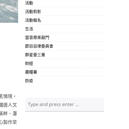
活動
活動剪影
活動報名
生活
當音樂來敲門
節目自律委員會
群星薈三重
財經
農糧署
防疫
茗情境，
鐵道人文
溪畔、瀑
心製作茶