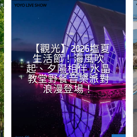
YOYO LIVE SHOW
【觀光】2026塩夏
生活節！海風吹
起、夕陽相伴 水晶
教堂野餐音樂派對
浪漫登場！