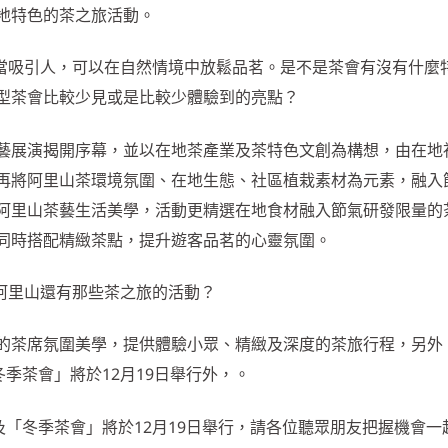
地特色的茶之旅活動。
當吸引人，可以在自然情境中放鬆品茗。是不是茶會有沒有什麼
型茶會比較少見或是比較少體驗到的亮點？
藝展演揭開序幕，並以在地茶產業及茶特色文創為構想，由在地
再將阿里山茶環境氛圍、在地生態、社區植栽素材為元素，融入
阿里山茶藝生活美學，活動更精選在地食材融入節氣研發限量的
同時搭配精緻茶點，提升遊客品茗的心靈氛圍。
阿里山還有那些茶之旅的活動？
的茶席氛圍美學，提供體驗小眾、精緻及深度的茶旅行程，另外
冬季茶會」將於12月19日舉行外，。
及「冬季茶會」將於12月19日舉行，請各位聽眾朋友把握機會一