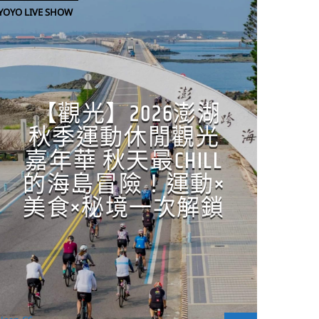
YOYO LIVE SHOW
【觀光】2026澎湖
秋季運動休閒觀光
嘉年華 秋天最CHILL
的海島冒險！運動×
美食×秘境一次解鎖