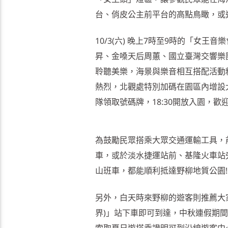
台、俏皮公主前平台的高點鳥瞰，或
10/3(六) 晚上7時至9時的「女
昇、金嗓天后周蕙、國立臺灣交響樂
聆聽美樂，海景與樂音相互搭配活動
熱烈，北觀處特別加碼在園區內增設大
隊領取號碼牌，18:30開放入園，
為鼓勵民眾搭乘大眾交通運輸工具，前
車，或於淡水捷運站前、基隆火車站旁
山班車，都能順利抵達野柳地質公園!
另外，白天時來野柳的遊客則推薦大家
界)」站下車即可到達，中秋連假期
索取夏日遊搭乘證明可到沿線遊客中心