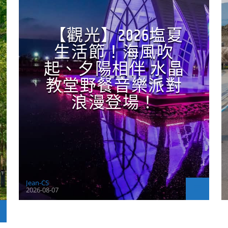
【觀光】2026塩夏
生活節！海風吹
起、夕陽相伴 水晶
教堂野餐音樂派對
浪漫登場！
Jean-CS
2026-08-07