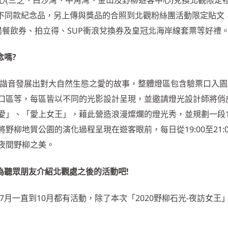
為不同款紀念品，另上傳與獎品的合照到北觀粉絲團活動限定貼文
湯餐飲券、拍立得、SUP衝浪兌換券及皇冠北海岸線套票等好禮
念嗎?
年的諧音發展出對大自然生態之愛的故事，整體燈區包含驗票口入
口區等，每區皆以不同的光影設計呈現，並邀請燈光設計師將俏
愛」、「愛上女王」，藉此營造浪漫燦爛的燈光秀，並規劃一段1
柳地質公園的演化過程呈現在遊客眼前，每日從19:00至21:
夜間野柳之美。
為聽眾朋友介紹北觀處之後的活動吧!
7月一直到10月都有活動，除了本次「2020野柳石光-夜訪女王