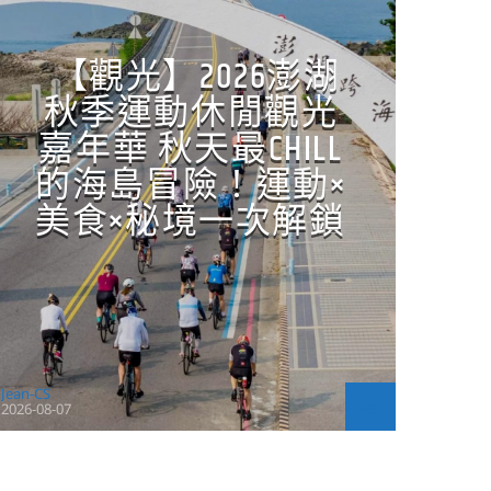
【觀光】2026澎湖
秋季運動休閒觀光
嘉年華 秋天最CHILL
的海島冒險！運動×
美食×秘境一次解鎖
Jean-CS
2026-08-07