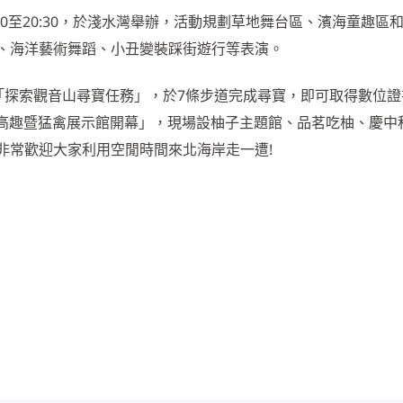
16:30至20:30，於淺水灣舉辦，活動規劃草地舞台區、濱海童趣區
、海洋藝術舞蹈、小丑變裝踩街遊行等表演。
1日「探索觀音山尋寶任務」，於7條步道完成尋寶，即可取得數位
登高趣暨猛禽展示館開幕」，現場設柚子主題館、品茗吃柚、慶中
非常歡迎大家利用空閒時間來北海岸走一遭!