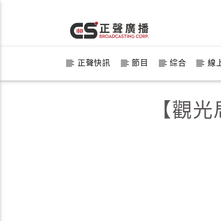
正聲快訊
節目
綜合
線
【觀光局