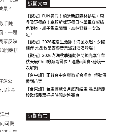
近期文章
美景。
【觀光】FUN暑假！騎進新威森林祕境，森
呼吸野餐趣！森騎新威野餐日～單車穿越綠
作歌手陳
色隧道、親子集章闖關、森林野餐一次滿
風，一邊
足！
民眾反映
【觀光】2026塩夏生活節！海風吹起、夕陽
相伴 水晶教堂野餐音樂派對浪漫登場！
30開始排
【觀光】2026澎湖秋季運動休閒觀光嘉年華
秋天最Chill的海島冒險！運動×美食×秘境一
次解鎖
【台中訊】正聲台中台與微光合唱團 聲動傳
客運公
愛到苗栗
【台東訊】台東博覽會月底前結束 縣長饒慶
台北往金
鈴邀請民眾把握時間走進臺東
海洋世
近期留言
，向司機
(搭乘當