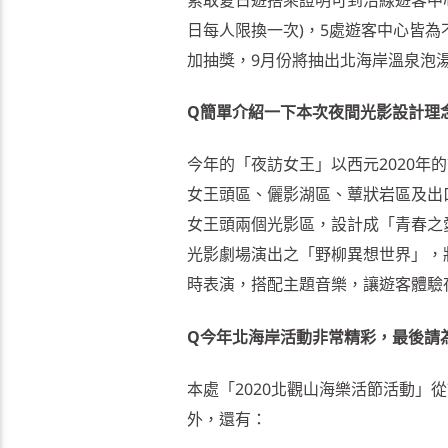
日每人限換一次)，5處遊客中心皆
加抽獎，9月份將抽出北海岸溫泉泡
Q簡單介紹一下本次夜間光影設計理
今年的「夜訪女王」以西元2020
女王頭區、儷影湖區、蕈狀岩區及出
女王頭兩個光影區，設計成「青春之
光影劇場演出之「野柳異想世界」，將野
時表演，搭配主題音樂，讓遊客體驗
Q今年北海岸活動非常精彩，最後請
本處「2020北觀山海樂活節活動」從
外，還有：