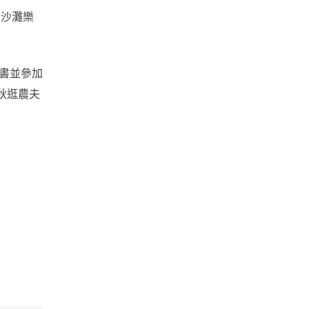
和沙灘樂
證書並參加
秋逛農夫