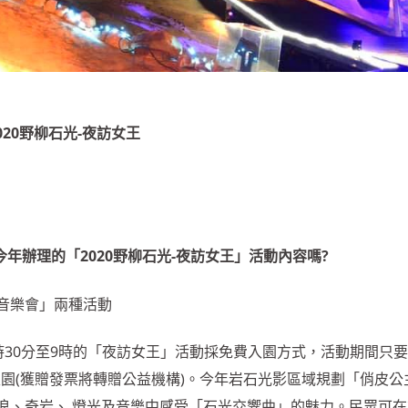
020野柳石光-夜訪女王
年辦理的「2020野柳石光-夜訪女王」活動內容嗎?
音樂會」兩種活動
上6時30分至9時的「夜訪女王」活動採免費入園方式，活動期間只要
費入園(獲贈發票將轉贈公益機構)。今年岩石光影區域規劃「俏皮公
浪、奇岩、 燈光及音樂中感受「石光交響曲」的魅力。民眾可在