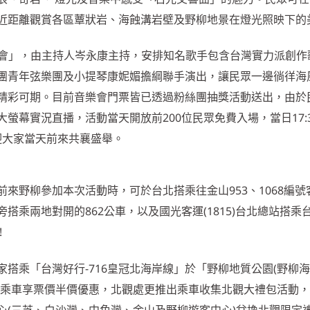
近距離觀賞各區蕈狀岩、海蝕溝岩壁及野柳地景在燈光照映下的
王音樂會」，由主持人岑永康主持，安排知名歌手包含台灣實力派創
團青年弦樂團及小提琴康妮媚擔綱聯手演出，讓民眾一邊徜徉海
精彩可期。目前音樂會門票皆已透過粉絲團抽獎活動送出，由於
螢幕實況直播，活動當天開放前200位民眾免費入場，當日17:
歡迎大家當天前來共襄盛舉。
來野柳參加本次活動時，可於台北搭乘往金山953、1068編號
搭乘兩地對開的862公車，以及國光客運(1815)台北總站搭乘
!
搭乘「台灣好行-716皇冠北海岸線」於「野柳地質公園(野柳
間乘車享票價半價優惠，北觀處更推出乘車收集北觀大禮包活動
(三芝、白沙灣、中角灣、金山及野柳遊客中心)兌換北觀限定禮