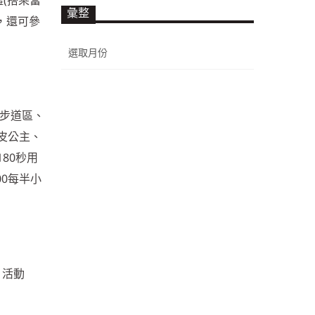
彙整
，還可參
。
彙
整
園步道區、
皮公主、
80秒用
00每半小
」活動