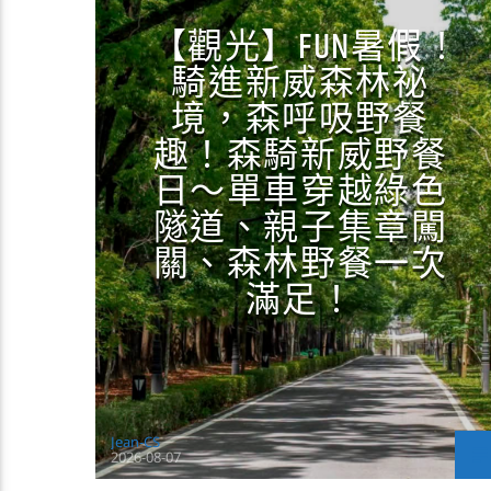
【觀光】FUN暑假！
騎進新威森林祕
境，森呼吸野餐
趣！森騎新威野餐
日～單車穿越綠色
隧道、親子集章闖
關、森林野餐一次
滿足！
Jean-CS
2026-08-07