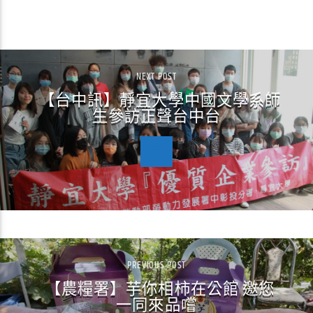
CONTINUE READING
NEXT POST
【台中訊】靜宜大學中國文學系師
生參訪正聲台中台
PREVIOUS POST
【農糧署】芋你相柿在公館 邀您
一同來品嚐