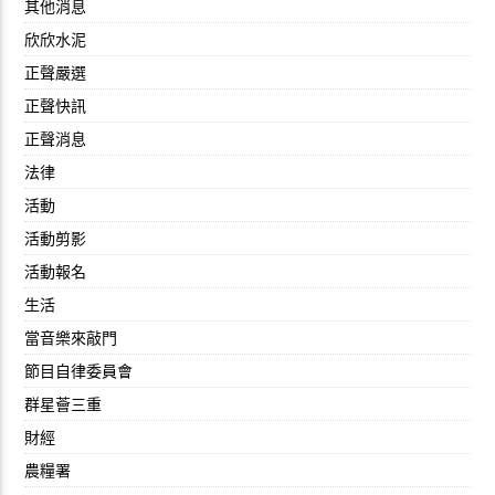
其他消息
欣欣水泥
正聲嚴選
正聲快訊
正聲消息
法律
活動
活動剪影
活動報名
生活
當音樂來敲門
節目自律委員會
群星薈三重
財經
農糧署