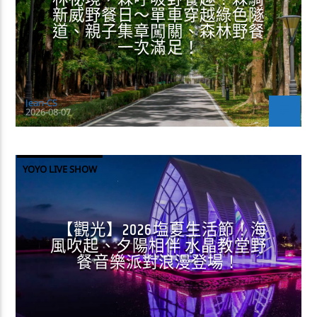
新威野餐日～單車穿越綠色隧
道、親子集章闖關、森林野餐
一次滿足！
Jean-CS
2026-08-07
YOYO LIVE SHOW
【觀光】2026塩夏生活節！海
風吹起、夕陽相伴 水晶教堂野
餐音樂派對浪漫登場！