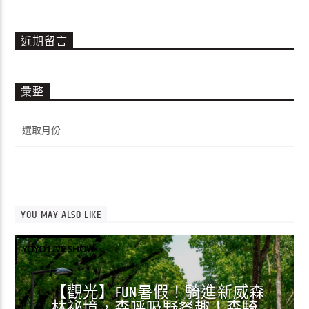
近期留言
彙整
彙
整
YOU MAY ALSO LIKE
YOYO LIVE SHOW
【觀光】FUN暑假！騎進新威森
林祕境，森呼吸野餐趣！森騎