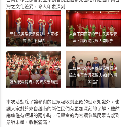
灣之文化差異，令人印象深刻
新住民舞蹈表演精彩，大家都
來自不同國家的新住民舞蹈表
看得目不轉睛
演，讓現場民眾大開眼界
三位民眾參加有獎徵答獲得保
險安定基金與羅際夫老師的精
講師現場提問，民眾反應熱烈
美禮品
本次活動除了讓參與的民眾吸收到正確的理財知識外，也
讓大家對於來自越南的新住民們有更加深刻的了解，雖然
講座僅有短短的兩小時，但豐富的內容讓參與民眾皆感到
意猶未盡，收穫滿滿。