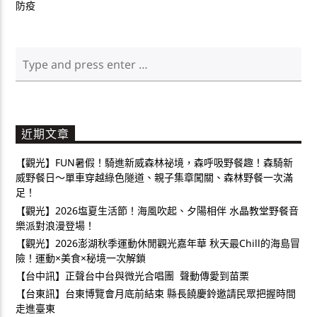
防疫
近期文章
【觀光】FUN暑假！騎進新威森林祕境，森呼吸野餐趣！森騎新
威野餐日～單車穿越綠色隧道、親子集章闖關、森林野餐一次滿
足！
【觀光】2026塩夏生活節！海風吹起、夕陽相伴 水晶教堂野餐音
樂派對浪漫登場！
【觀光】2026澎湖秋季運動休閒觀光嘉年華 秋天最Chill的海島冒
險！運動×美食×秘境一次解鎖
【台中訊】正聲台中台與微光合唱團 聲動傳愛到苗栗
【台東訊】台東博覽會月底前結束 縣長饒慶鈴邀請民眾把握時間
走進臺東