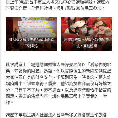
日上午9點於台中市立大墩文化中心演講廳舉辦，講座內
容豐富充實，全程無冷場，吸引超過200位民眾參加。
理財達人羅際夫老師傳達正確
現場民眾提出疑問，跟講師交
理財觀念
流，互動踴躍
此次講座上半場邀請理財達人羅際夫老師以「看緊你的鈔
票‧守護你的財產」為題，他以實際發生的新聞案例提醒
大家注意自身的財產安全，千萬別因為一時貪念，落入詐
騙陷阱中，到頭來得不償失。他認為投資商品沒有好壞之
分，只有了不了解，適不適合，以及進場時機恰不恰當的
問題，豐富的演講內容，讓在場民眾都上了寶貴的一堂
課。
講座下半場主講人社團法人台灣新移民協會麥玉珍創會