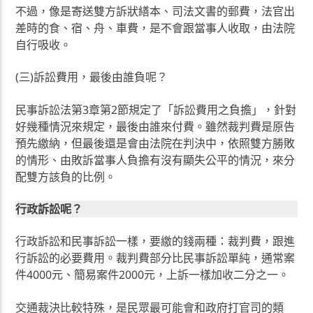
不過，像是寄送雙方訴狀繕本、司法文書的郵費，法官出
差時的食、宿、舟、車費，是不會跟當事人收取，由法院
自行吸收。
(三)訴訟費用，最後由誰負呢？
民事訴訟法第3章第2節規定了「訴訟費用之負擔」，針對
好幾種情況來規定，最後由誰來付費。雖然裁判費是原告
預先繳納，但最後還是會由法院在判決中，依照雙方勝敗
的情形、由敗訴當事人負擔有沒有顯失公平的情況，來分
配雙方該負的比例。
行政訴訟呢？
行政訴訟和民事訴訟一樣，要繳的錢兩種：裁判費，跟進
行訴訟的必要費用。裁判費部分比民事訴訟單純，通常案
件4000元、簡易案件2000元，上訴一樣加收二分之一。
交通裁決比較特殊，是民眾最可能會和政府打官司的類