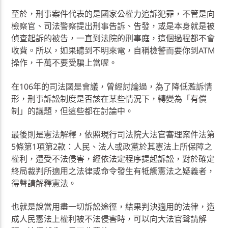
至於，刑事案件代表的是國家公權力追訴犯罪，不管是向
檢察官、司法警察提出刑事告訴、告發，或是本身就是被
偵查起訴的被告，一直到法院的刑事庭，這個過程都不會
收費。所以，如果聽到不明來電，自稱檢警而要你到ATM
操作，千萬不要受騙上當喔。
在106年的司法國是會議，曾經討論過，為了降低濫訴情
形，刑事訴訟制度是否該在某些情況下，轉變為「有償
制」的議題，但這些都在討論中。
最後則是憲法解釋，依照現行司法院大法官審理案件法第
5條第1項第2款：人民、法人或政黨於其憲法上所保障之
權利，遭受不法侵害，經依法定程序提起訴訟，對於確定
終局裁判所適用之法律或命令發生有牴觸憲法之疑義者，
得聲請解釋憲法。
也就是說當用盡一切訴訟途徑，結果判決適用的法律，造
成人民憲法上權利被不法侵害時，可以向大法官聲請解