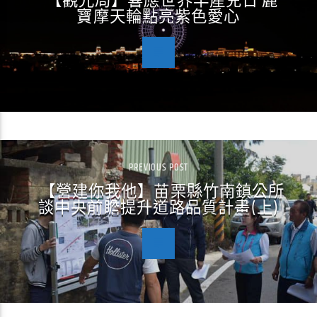
【觀光局】響應世界早產兒日 麗
寶摩天輪點亮紫色愛心
PREVIOUS POST
【營建你我他】苗栗縣竹南鎮公所
談中央前瞻提升道路品質計畫(上)