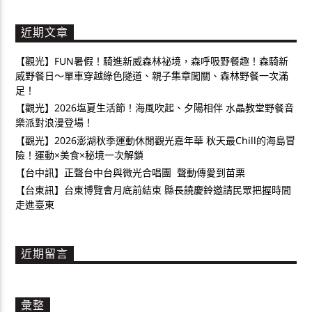
近期文章
【觀光】FUN暑假！騎進新威森林祕境，森呼吸野餐趣！森騎新
威野餐日～單車穿越綠色隧道、親子集章闖關、森林野餐一次滿
足！
【觀光】2026塩夏生活節！海風吹起、夕陽相伴 水晶教堂野餐音
樂派對浪漫登場！
【觀光】2026澎湖秋季運動休閒觀光嘉年華 秋天最Chill的海島冒
險！運動×美食×秘境一次解鎖
【台中訊】正聲台中台與微光合唱團 聲動傳愛到苗栗
【台東訊】台東博覽會月底前結束 縣長饒慶鈴邀請民眾把握時間
走進臺東
近期留言
彙整