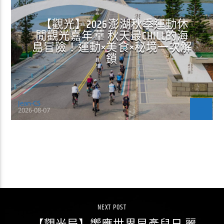
【觀光】2026澎湖秋季運動休
閒觀光嘉年華 秋天最CHILL的海
島冒險！運動×美食×秘境一次解
鎖
Jean-CS
2026-08-07
CONTINUE READING
NEXT POST