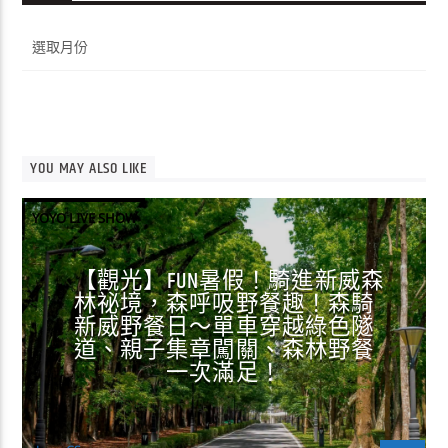
彙
整
YOU MAY ALSO LIKE
YOYO LIVE SHOW
【觀光】FUN暑假！騎進新威森
林祕境，森呼吸野餐趣！森騎
新威野餐日～單車穿越綠色隧
道、親子集章闖關、森林野餐
一次滿足！