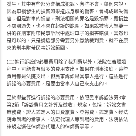
發生，其中有些部分會構成犯罪、有些不會。舉例來說，
因為車禍發生的損害如果造成身體的傷害，會構成過失傷
害；但是對車的損害，刑法相關的罪名是毀損罪，毀損並
不處罰過失，也不會在起訴的範圍，如果說被害人想要一
併的在刑事附帶民事訴訟中處理車子的損害賠償，當然也
是可以的，只是說這部分需要另外繳納裁判費，就不在原
來的刑事附帶民事訴訟範圍。
(二)進行訴訟的必要費用除了裁判費以外，法院在審理過
程中，可能會有很多的費用支出。如果在刑事法庭，這些
費用都是法院支出，但民事訴訟是當事人進行，這些進行
訴訟的必要費用，是要由當事人自己來支出的。
至於哪些算進行訴訟的必要費用，依照民事訴訟法第3章
第2節「訴訟費用之計算及徵收」規定，包括：訴訟文書
庶務費、證人鑑定人的日費旅費、登報費、鑑定費、經法
院命到場的當事人、法定代理人等到場的費用、法院依法
律規定選任律師為代理人的律師費等等。