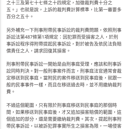
之十三及第七十七條之十四規定，加徵裁判費十分之
五。」也就是說，上訴的裁判費計算標準，比第一審要多
百分之五十。
另外補充一下刑事附帶民事訴訟的裁判費問題，依照刑事
訴訟法第487條第1項規定：因犯罪而受損害之人，於刑
事訴訟程序得附帶提起民事訴訟，對於被告及依民法負賠
償責任之人，請求回復其損害。
刑事附帶民事訴訟一開始是由刑事庭受理，應該和刑事訴
訟同時判決。對一般刑事案件而言，刑事庭法官通常會裁
定移送到民事庭。當附民的案件移送到民事庭後，就跟一
般的民事事件一樣，而且在移送過去時，並不用繳納裁判
費。
不過這個範圍，只有限於刑事庭移送到民事庭的那個時
間，如果移送到民事庭後，才又追加損害賠償的範圍，這
個追加的部分，還是需要繳納裁判費。其次，提起刑事附
帶民事訴訟，以被訴犯罪事實所生之損害為限，一場侵害