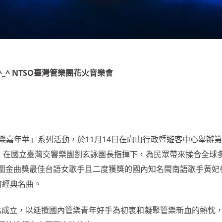
^ NTSO臺灣管樂團花火音樂會
y花火音樂嘉年華」系列活動，於11月14日在向山行政暨遊客中心舉辦
團，在國立臺灣交響樂團劉玄詠團長指揮下，為民眾帶來揉合全球
圍金曲獎最佳台語女歌手且二度獲獎的國內知名閩南語歌手黃妃
首經典名曲。
在臺北成立，以延攬國內管樂青年好手為初衷和凝聚管樂新血的熱忱