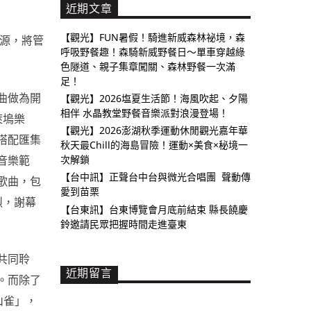
近期文章
【觀光】FUN暑假！騎進新威森林祕境，森
資源，將管
呼吸野餐趣！森騎新威野餐日～單車穿越綠
色隧道、親子集章闖關、森林野餐一次滿
足！
曲做為開
【觀光】2026塩夏生活節！海風吹起、夕陽
相伴 水晶教堂野餐音樂派對浪漫登場！
萊塢樂
【觀光】2026澎湖秋季運動休閒觀光嘉年華
搭配匯集
秋天最Chill的海島冒險！運動×美食×秘境一
音樂範
次解鎖
【台中訊】正聲台中台與微光合唱團 聲動傳
歌曲，包
愛到苗栗
烈，謝幕
【台東訊】台東博覽會月底前結束 縣長饒慶
鈴邀請民眾把握時間走進臺東
共同聆
近期留言
。而除了
山雀」，