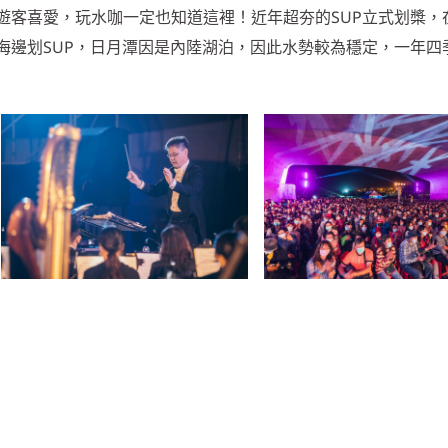
遊客喜愛，玩水咖一定也知道這裡！近年超夯的SUP立式划槳，
海邊划SUP，日月潭因是內陸湖泊，因此水勢較為穩定，一年四