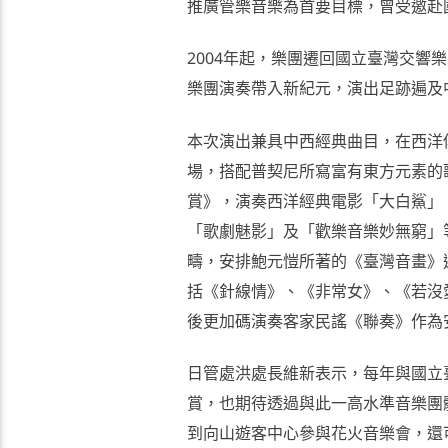
推廣管樂音樂為首要目標，曾受邀赴
2004年起，樂團遷回國立臺灣交
樂團演奏帶入新紀元，演出足跡遍及
本次演出兼具中西經典曲目，在西洋
場，搭配普契尼所寫富有東方元素的
賞》，演奏西洋經典電影「大白鯊」
「歌劇魅影」及「歡樂音樂妙無窮」
疇，安排鮑元愷所著的《臺灣音畫》
括《針線情》、《非常女》、《若沒
後更加碼演奏客家民謠《聯奏》作為
日管處洪處長維新表示，每年與國立
賞，也期待透過與此一高水準音樂團
到向山遊客中心參與花火音樂會，還