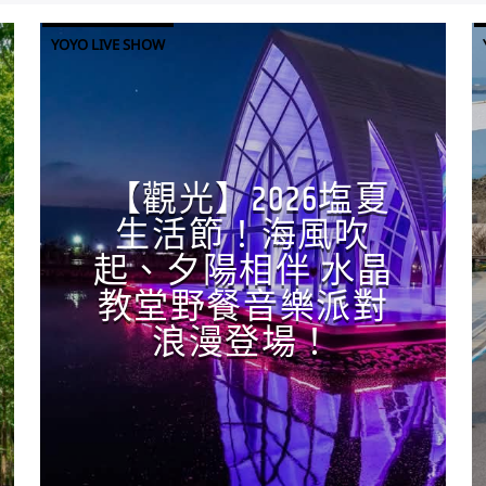
YOYO LIVE SHOW
【觀光】2026塩夏
生活節！海風吹
起、夕陽相伴 水晶
教堂野餐音樂派對
浪漫登場！