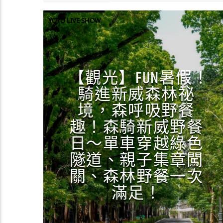
YOYO LIVE SHOW
【觀光】FUN暑假！
騎進新威森林祕
境，森呼吸野餐
趣！森騎新威野餐
日～單車穿越綠色
隧道、親子集章闖
關、森林野餐一次
滿足！