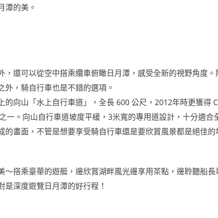
月潭的美。
外，還可以從空中搭乘纜車俯瞰日月潭，感受全新的視野角度。
之外，騎自行車也是不錯的選項。
向山「水上自行車道」，全長 600 公尺，2012年時更獲得 C
行車道之一。向山自行車道坡度平緩，3米寬的專用道設計，十分適合
成的畫面，不管是想要享受騎自行車還是要欣賞風景都是絕佳的
美～搭乘豪華的遊艇，邊欣賞湖畔風光邊享用茶點，邊聆聽船長
對是深度遊覽日月潭的好行程！