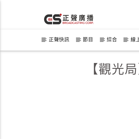
正聲快訊
節目
綜合
線
【觀光局