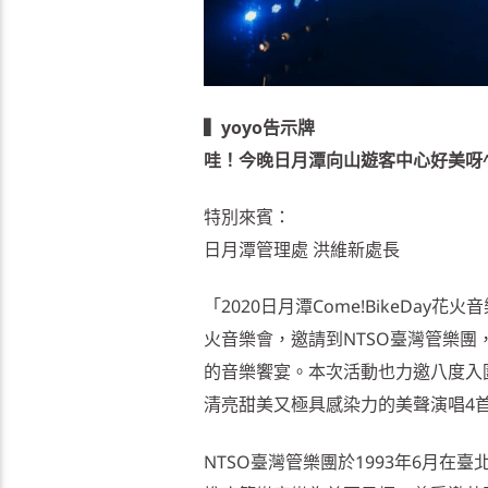
▍yoyo告示牌
哇！今晚日月潭向山遊客中心好美呀^_
特別來賓：
日月潭管理處 洪維新處長
「2020日月潭Come!BikeDa
火音樂會，邀請到NTSO臺灣管樂
的音樂饗宴。本次活動也力邀八度入
清亮甜美又極具感染力的美聲演唱4
NTSO臺灣管樂團於1993年6月