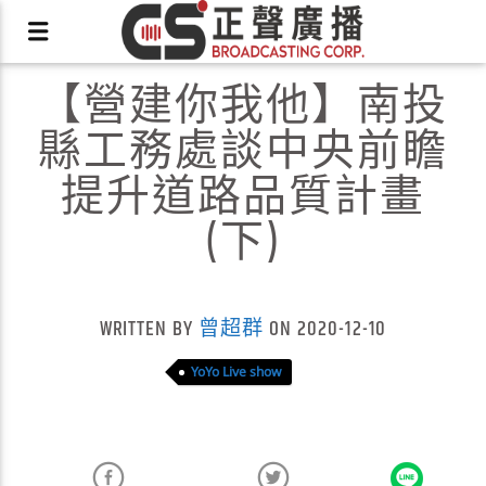
【營建你我他】南投
縣工務處談中央前瞻
提升道路品質計畫
(下)
X
WRITTEN BY
曾超群
ON 2020-12-10
YoYo Live show