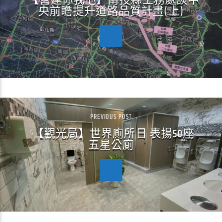
【營建你我他】南投縣工務處談中
央前瞻提升道路品質計畫(上)
PREVIOUS POST
【觀光局】世界廁所日 表揚50座
五星公廁