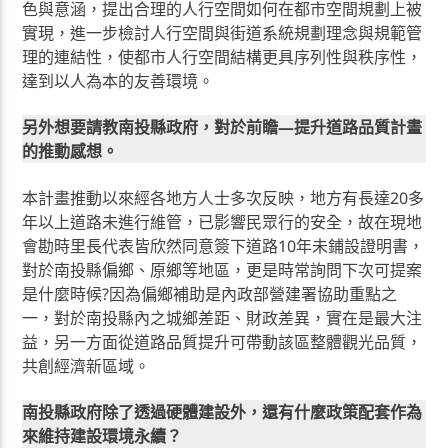
色與意涵，提出合理的人行空間如何在都市空間規劃上被
實現，進一步檢討人行空間與街道系統規劃理念與規範管
理的連結性，使都市人行空間結構更具序列性與秩序性，
達到以人為本的友善環境。
另外想要請教南投縣政府，對於前瞻—提升道路品質計畫
的推動感想。
本計畫推動以來經各地方人士多次反映，地方有長達20多
年以上道路未進行維管，已影響民眾行的安全，故在現地
會勘時里長代表皆欣然同意簽下道路10年未鋪設證明書，
對於南投縣偏鄉、原鄉等地區，更是時常詢問下次可提案
是什麼時候?因為偏鄉補助是內政部營建署協助重點之
一，對於南投縣內之城鄉差距、財政差異，實在是最大注
益，另一方面從道路品質提升可帶動該區整體觀光品質，
共創經濟新區域。
南投縣政府除了透過硬體建設外，還有什麼政策配套作為
來維持建設環境永續？