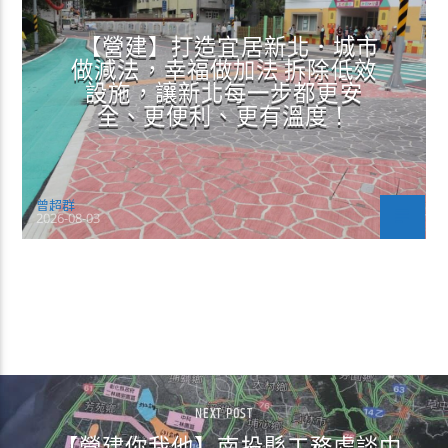
【營建】打造宜居新北．城市
做減法，幸福做加法 拆除低效
設施，讓新北每一步都更安
全、更便利、更有溫度！
曾超群
2026-08-03
CONTINUE READING
NEXT POST