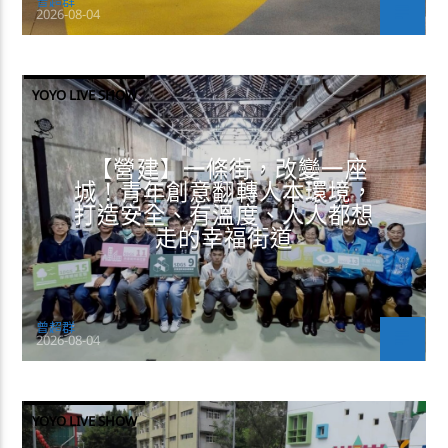
曾超群
2026-08-04
YOYO LIVE SHOW
【營建】一條街，改變一座
城！青年創意翻轉人本環境，
打造安全、有溫度、人人都想
走的幸福街道
曾超群
2026-08-04
YOYO LIVE SHOW