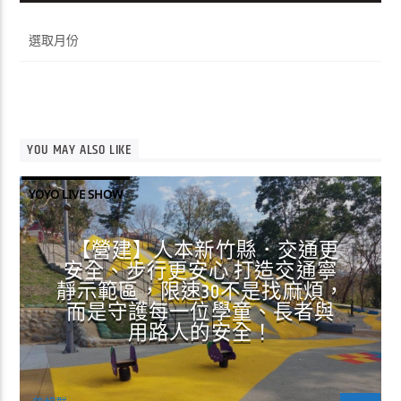
彙
整
YOU MAY ALSO LIKE
YOYO LIVE SHOW
【營建】人本新竹縣．交通更
安全、步行更安心 打造交通寧
靜示範區，限速30不是找麻煩，
而是守護每一位學童、長者與
用路人的安全！