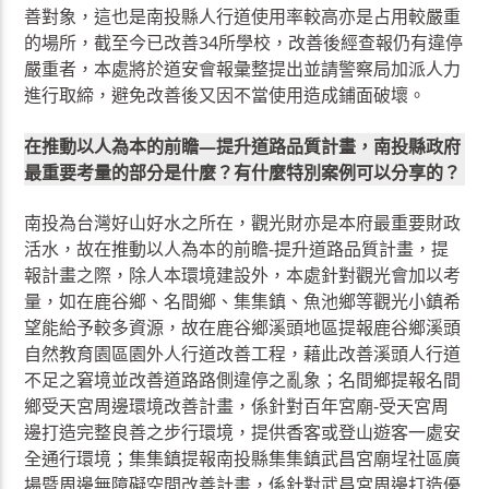
善對象，這也是南投縣人行道使用率較高亦是占用較嚴重
的場所，截至今已改善34所學校，改善後經查報仍有違停
嚴重者，本處將於道安會報彙整提出並請警察局加派人力
進行取締，避免改善後又因不當使用造成鋪面破壞。
在推動以人為本的前瞻—提升道路品質計畫，南投縣政府
最重要考量的部分是什麼？有什麼特別案例可以分享的？
南投為台灣好山好水之所在，觀光財亦是本府最重要財政
活水，故在推動以人為本的前瞻-提升道路品質計畫，提
報計畫之際，除人本環境建設外，本處針對觀光會加以考
量，如在鹿谷鄉、名間鄉、集集鎮、魚池鄉等觀光小鎮希
望能給予較多資源，故在鹿谷鄉溪頭地區提報鹿谷鄉溪頭
自然教育園區園外人行道改善工程，藉此改善溪頭人行道
不足之窘境並改善道路路側違停之亂象；名間鄉提報名間
鄉受天宮周邊環境改善計畫，係針對百年宮廟-受天宮周
邊打造完整良善之步行環境，提供香客或登山遊客一處安
全通行環境；集集鎮提報南投縣集集鎮武昌宮廟埕社區廣
場暨周邊無障礙空間改善計畫，係針對武昌宮周邊打造優