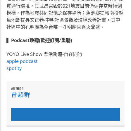
質通行環境，其武昌宮毀於921地震目前仍保存當時傾倒
模樣，作為地震共同記憶之保存場所；魚池鄉提報南投縣
魚池鄉提昇文正巷-中明社區景觀及環境改善計畫，其中
社區中的孔明廟為全台唯一孔明廟且香火鼎盛。
▍Podcast聆聽(歡迎訂閱/重聽)
YOYO Live Show 樂活街道-自在同行
apple podcast
spotity
AUTHOR
曾超群
AUTHOR'S ARCHIVE