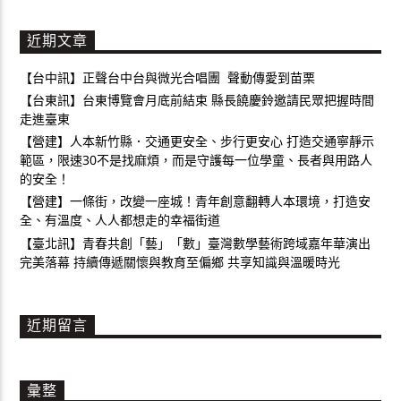
近期文章
【台中訊】正聲台中台與微光合唱團 聲動傳愛到苗栗
【台東訊】台東博覽會月底前結束 縣長饒慶鈴邀請民眾把握時間
走進臺東
【營建】人本新竹縣．交通更安全、步行更安心 打造交通寧靜示
範區，限速30不是找麻煩，而是守護每一位學童、長者與用路人
的安全！
【營建】一條街，改變一座城！青年創意翻轉人本環境，打造安
全、有溫度、人人都想走的幸福街道
【臺北訊】青春共創「藝」「數」臺灣數學藝術跨域嘉年華演出
完美落幕 持續傳遞關懷與教育至偏鄉 共享知識與溫暖時光
近期留言
彙整