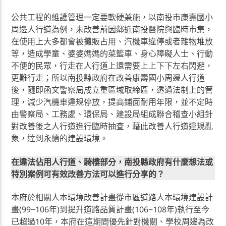
公共工程的維護管理一定要軟硬兼施，以南投市康壽國小
周邊人行道為例，未改善前因鄰近南投醫院與臨時市集，
在使用上大多都會被攤販占用、汽機車違停或者雜物堆放
等，造成學童、婆婆媽媽的菜籃車、身心障礙人士、行動
不便的民眾，行走在人行道上還需要上上下下左右閃避，
更難行走；所以南投縣政府在改善康壽國小周邊人行道
後，隨即函文警察局成立重區域取締區，透過法制上的管
理，減少汽機車違規停放，提高鋪面耐用年限，並不定時
由警察局、工務處、環保局、建設局組成聯合稽查小組針
對改善後之人行道進行臨時抽查，藉此改善人行道違規亂
象，達到永續的建設環境。
在違法佔用人行道、騎樓部分，南投縣政府有什麼想法或
特別案例可有效改善方法可以進行分享的？
本府於相關人本環境改善計畫從市區道路人本環境建設計
畫(99~106年)到提升道路品質計畫(106~108年)執行至今
已超過10年，本府在這期間優先針對機關、學校周邊為改