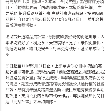
冊亮點評比項目辦理。2.本案「全民票選」為初評評分項
目，活動連結界面「內政部營建署人本道路資訊網」-主
要業務-提升道路品質計畫-亮點計畫專區網站，投票時間
期程計自110年1月26日起至110年5月31日止，並配合投
票辦理抽獎活動。
透過提升道路品質計畫，慢慢的改變台灣的街道地景。人
本環境變好了，樹更多，天空纜線不見了，景觀更優化，
街道更有趣，路口更安全，行車更有秩序，甚至形成新商
圈。
即日起至110年5月31日止，上網票選你心目中卓越的亮
點計畫即可參加抽獎!!為推廣「前瞻基礎建設-城鄉建設-提
升道路品質計畫」執行之成效，舉辦票選拉近政府與民間
的溝通，期望形成改善道路環境及維護公共通行權的社會
共識，故特別舉辦網路票選活動，使民眾能有機會參與活
動評選，支持喜愛的各縣市代表作品，尋找隱藏於民間打
造『亮點計畫』之卓越團隊。