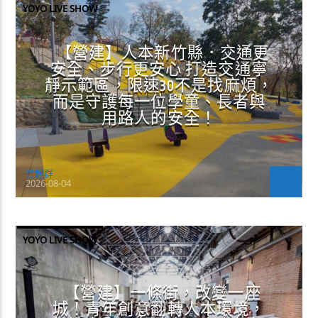
YOYO LIVE SHOW
【營建】人本新竹縣．交通更
安全、步行更安心 打造交通寧
靜示範區，限速30不是找麻煩，
而是守護每一位學童、長者與
用路人的安全！
曾超群
2026-08-04
YOYO LIVE SHOW
【營建】一條街，改變一座
城！青年創意翻轉人本環境，