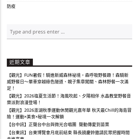
防疫
近期文章
【觀光】FUN暑假！騎進新威森林祕境，森呼吸野餐趣！森騎新
威野餐日～單車穿越綠色隧道、親子集章闖關、森林野餐一次滿
足！
【觀光】2026塩夏生活節！海風吹起、夕陽相伴 水晶教堂野餐音
樂派對浪漫登場！
【觀光】2026澎湖秋季運動休閒觀光嘉年華 秋天最Chill的海島冒
險！運動×美食×秘境一次解鎖
【台中訊】正聲台中台與微光合唱團 聲動傳愛到苗栗
【台東訊】台東博覽會月底前結束 縣長饒慶鈴邀請民眾把握時間
走進臺東