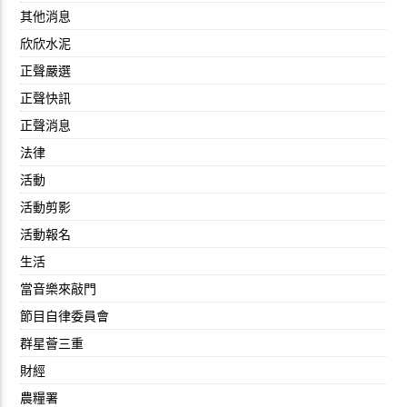
其他消息
欣欣水泥
正聲嚴選
正聲快訊
正聲消息
法律
活動
活動剪影
活動報名
生活
當音樂來敲門
節目自律委員會
群星薈三重
財經
農糧署