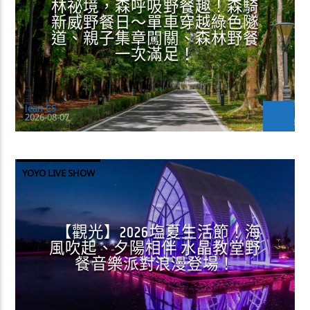
林祕境，森呼吸野餐趣！森騎
新威野餐日～單車穿越綠色隧
道、親子集章闖關、森林野餐
一次滿足！
Jean-CS
2026-08-07
YOYO LIVE SHOW
【觀光】2026塩夏生活節！海
風吹起、夕陽相伴 水晶教堂野
餐音樂派對浪漫登場！