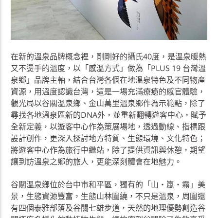
在新的溫泉品牌概念裡，剛剛好的攝氏40度，是溫泉暖熱
又不燙手的溫度，以「感溫方式」做為「PLUS 19 台灣溫
泉鄉」品牌主軸，結合台灣各個在地溫泉特色及不同物產
資源，用溫度認識台灣，這是一場充滿療癒的感官體驗，
觀光局以谷關溫泉鄉、金山萬里溫泉鄉作為示範點，除了
尋找各地溫泉區新的DNA外，並重新翻轉遊客中心，賦予
全新定義，以遊客中心作為策展場地，透過動線、指標跟
設計創作，更深入探討地方特質、生態環境、文化特色；
將遊客中心作為旅行中繼站，除了提供資訊與休憩，期望
讓到訪溫泉之鄉的旅人，更能深刻體會在地魅力。
谷關溫泉鄉位於台中市和平區，獨有的「山・嵐・霧」美
景，生態資源豐富，生態山林圍繞，不只是溫泉，周圍還
有四個泰雅部落及谷關七雄步道，天然的地理優勢創造谷