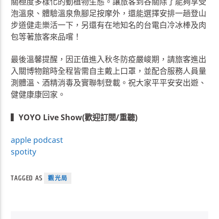
關極度多樣化的動植物生態。讓旅客到谷關除了能夠享受
泡溫泉、體驗溫泉魚腳足按摩外，還能選擇安排一趟登山
步道健走樂活一下，另還有在地知名的台電白冷冰棒及肉
包等著旅客來品嚐！
最後溫馨提醒，因正值進入秋冬防疫嚴峻期，請旅客進出
入關博物館時全程皆需自主戴上口罩，並配合服務人員量
測體溫、酒精消毒及實聯制登載。祝大家平平安安出遊、
健健康康回家。
▍
YOYO Live Show(歡迎訂閱/重聽)
apple podcast
spotity
TAGGED AS
觀光局