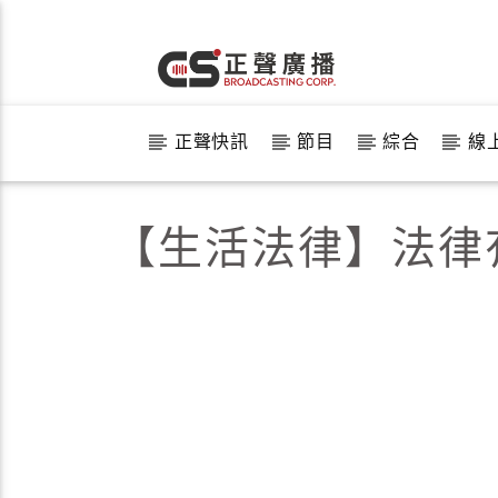
正聲快訊
節目
綜合
線
【生活法律】法律