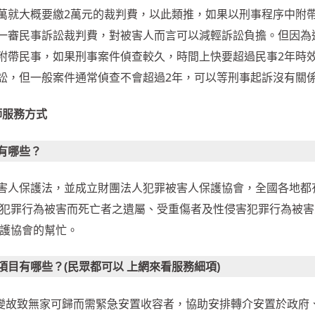
00 萬就大概要繳2萬元的裁判費，以此類推，如果以刑事程序中附
一審民事訴訟裁判費，對被害人而言可以減輕訴訟負擔。但因為
附帶民事，如果刑事案件偵查較久，時間上快要超過民事2年時
訟，但一般案件通常偵查不會超過2年，可以等刑事起訴沒有關
師服務方式
有哪些？
害人保護法，並成立財團法人犯罪被害人保護協會，全國各地都
因犯罪行為被害而死亡者之遺屬、受重傷者及性侵害犯罪行為被害
 護協會的幫忙。
目有哪些？(民眾都可以 上網來看服務細項)
大變故致無家可歸而需緊急安置收容者，協助安排轉介安置於政府