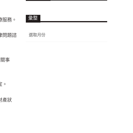
彙整
療服務。
彙
律問題諮
整
相關事
宜。
財產狀