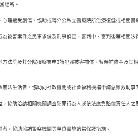
適當場所。
理、心理遭受創傷，協助或轉介公私立醫療院所治療復健或相關醫
罪行為被害案件之民事求償及刑事偵查、審判中、審判後等相關法
向地方法院及其分院檢察署申3請犯罪被害補償、暫時補償金及其
困致無法生活者，協助向社政機關或社會福利機構申請急難救助事
權益，協助洽請相關機關調查犯罪行為人或依法應負賠償責任人之
之虞者，協助協調警察機關等單位實施適當保護措施。