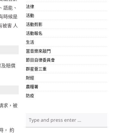
法律
、語能、
活動
有時候是
活動剪影
被害 人
活動報名
生活
當音樂來敲門
節目自律委員會
害及賠償
群星薈三重
財經
農糧署
防疫
請求，被
時， 約