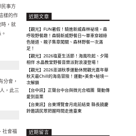
帶民事方
這樣的作
近期文章
效時，就
【觀光】FUN暑假！騎進新威森林祕境，森
係。
呼吸野餐趣！森騎新威野餐日～單車穿越綠
色隧道、親子集章闖關、森林野餐一次滿
足！
【觀光】2026塩夏生活節！海風吹起、夕陽
相伴 水晶教堂野餐音樂派對浪漫登場！
【觀光】2026澎湖秋季運動休閒觀光嘉年華
秋天最Chill的海島冒險！運動×美食×秘境一
有分會，
次解鎖
人，此三
【台中訊】正聲台中台與微光合唱團 聲動傳
愛到苗栗
【台東訊】台東博覽會月底前結束 縣長饒慶
鈴邀請民眾把握時間走進臺東
、社會福
近期留言