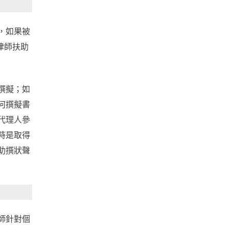
，如果被
律師扶助
撰擬；如
何撰擬書
代理人參
時是取得
助撰狀聲
師針對個