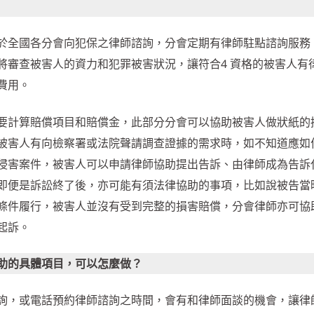
於全國各分會向犯保之律師諮詢，分會定期有律師駐點諮詢服務
將審查被害人的資力和犯罪被害狀況，讓符合4 資格的被害人有
費用。
要計算賠償項目和賠償金，此部分分會可以協助被害人做狀紙的
被害人有向檢察署或法院聲請調查證據的需求時，如不知道應如
侵害案件，被害人可以申請律師協助提出告訴、由律師成為告訴
即便是訴訟終了後，亦可能有須法律協助的事項，比如說被告當
條件履行，被害人並沒有受到完整的損害賠償，分會律師亦可協
起訴。
助的具體項目，可以怎麼做？
詢，或電話預約律師諮詢之時間，會有和律師面談的機會，讓律