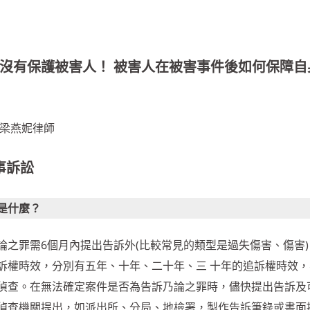
沒有保護被害人！ 被害人在被害事件後如何保障自
 梁燕妮律師
事訴訟
是什麼？
論之罪需6個月內提出告訴外(比較常見的類型是過失傷害、傷害)
訴權時效，分別有五年、十年、二十年、三 十年的追訴權時效，
偵查。在無法確定案件是否為告訴乃論之罪時，儘快提出告訴及
偵查機關提出，如派出所、分局、地檢署，製作告訴筆錄或書面