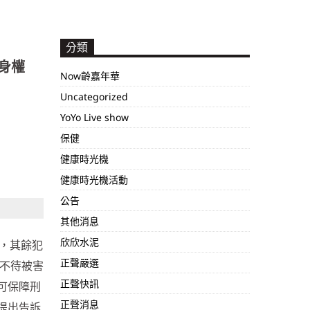
分類
身權
Now齡嘉年華
Uncategorized
YoYo Live show
保健
健康時光機
健康時光機活動
公告
其他消息
欣欣水泥
，其餘犯
正聲嚴選
不待被害
正聲快訊
可保障刑
正聲消息
提出告訴