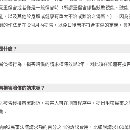
受重傷害或者僅是一般傷害時（所謂重傷害係指毀敗視能、聽能
能，以及其他於身體或健康有重大不治或難治之傷害。），因為
的作法是在 6個月內提告，以免日後若不符合重傷的定義，會有
是什麼？
屬侵權行為，損害賠償的請求權時效是2年，因此須在知道有損
事損害賠償的請求嗎？
之被告經檢察署起訴，被害人可在刑事程序中，提出附帶民事之
費。
給2民事法院請求額約百分之 1的訴訟費用，比如說請求100萬