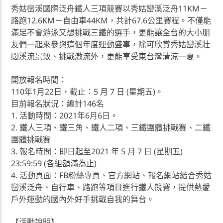
秀姑巒溪國際泛舟鐵人三項競賽以秀姑巒溪泛舟11KM－
路跑12.6KM－自由車44KM，共計67.6公里賽程。不僅能
滿足不會游泳又想挑戰三鐵的選手，更能讓全台的大小朋
友們一起來參與這個年度運動盛事，除可欣賞秀姑巒溪壯
闊溪流景致、挑戰激流外，更能享受東台灣清涼一夏。
開放報名時間：
110年1月22日，截止：5 月 7 日 (星期五)。
目前報名狀況：總計146名
1. 活動時間：2021年6月6日。
2. 鐵人三項、鐵三角、鐵人二項、三鐵團體挑戰賽、二鐵
團體挑戰賽
3. 報名時間：即日起至2021 年 5 月 7 日 (星期五)
23:59:59 (各組額滿為止)
4. 活動頁面：FB粉絲專頁、官方網站、報名網站結合秀姑
巒溪泛舟、自行車、路跑等項目進行鐵人競賽，提供熱愛
戶外運動的國內外好手挑戰自我的舞台。
【活動說明】