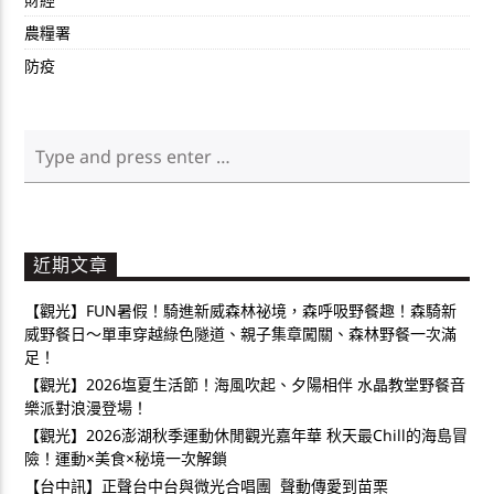
農糧署
防疫
近期文章
【觀光】FUN暑假！騎進新威森林祕境，森呼吸野餐趣！森騎新
威野餐日～單車穿越綠色隧道、親子集章闖關、森林野餐一次滿
足！
【觀光】2026塩夏生活節！海風吹起、夕陽相伴 水晶教堂野餐音
樂派對浪漫登場！
【觀光】2026澎湖秋季運動休閒觀光嘉年華 秋天最Chill的海島冒
險！運動×美食×秘境一次解鎖
【台中訊】正聲台中台與微光合唱團 聲動傳愛到苗栗