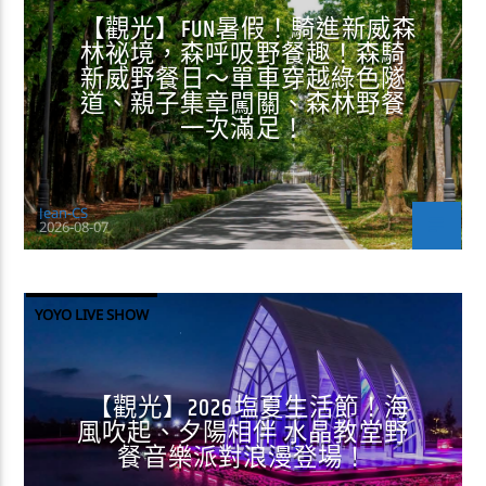
【觀光】FUN暑假！騎進新威森
林祕境，森呼吸野餐趣！森騎
新威野餐日～單車穿越綠色隧
道、親子集章闖關、森林野餐
一次滿足！
Jean-CS
2026-08-07
YOYO LIVE SHOW
【觀光】2026塩夏生活節！海
風吹起、夕陽相伴 水晶教堂野
餐音樂派對浪漫登場！