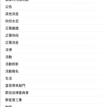
公告
其他消息
欣欣水泥
正聲嚴選
正聲快訊
正聲消息
法律
活動
活動剪影
活動報名
生活
當音樂來敲門
節目自律委員會
群星薈三重
財經