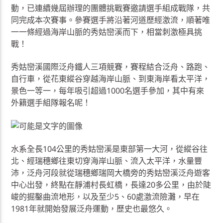
動，已連續幾屆辦理的團體挑戰賽邀請選手組成戰隊，共
同完成本次賽事。參賽選手將沿著河道歷經激流，順著唯
一一條經過海岸山脈的秀姑巒溪而下，相當刺激極具挑
戰！
秀姑巒溪國際泛舟鐵人三項競賽，賽程結合泛舟、路跑、
自行車，從花東縱谷穿越海岸山脈、到東海岸看太平洋，
景色一等一，每年吸引超過1000名選手參加，其中有來
外籍選手組隊報名呢！
水系全長104公里的秀姑巒溪是東部第一大河，從縱谷往
北、經瑞穗鄉往東切穿海岸山脈、流入太平洋，水量豐
沛，泛舟河段就從瑞穗鄉瑞岡大橋旁的秀姑巒溪泛舟遊客
中心出發，終點在靜浦村長虹橋，長達20多公里，由於陡
峻的掘鑿曲流地形，以及至少5、60處激流險灘，早在
1981年就開始發展泛舟運動，歷史也最悠久。