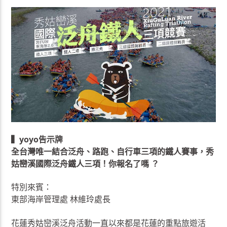
▍yoyo告示牌
全台灣唯一結合泛舟、路跑、自行車三項的鐵人賽事，秀
姑巒溪國際泛舟鐵人三項！你報名了嗎 ？
特別來賓：
東部海岸管理處 林維玲處長
花蓮秀姑巒溪泛舟活動一直以來都是花蓮的重點旅遊活