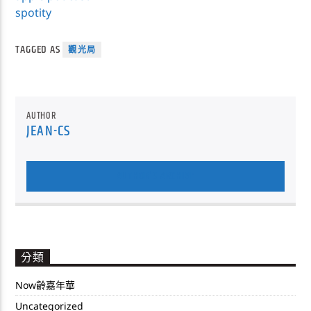
spotity
TAGGED AS
觀光局
AUTHOR
JEAN-CS
AUTHOR'S ARCHIVE
分類
Now齡嘉年華
Uncategorized