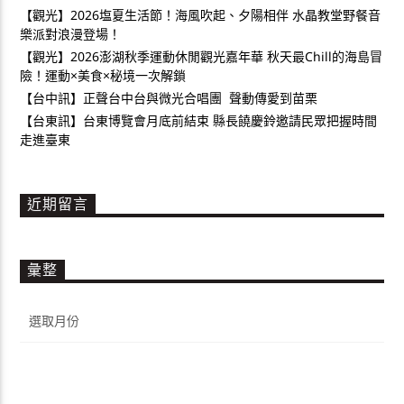
【觀光】2026塩夏生活節！海風吹起、夕陽相伴 水晶教堂野餐音
樂派對浪漫登場！
【觀光】2026澎湖秋季運動休閒觀光嘉年華 秋天最Chill的海島冒
險！運動×美食×秘境一次解鎖
【台中訊】正聲台中台與微光合唱團 聲動傳愛到苗栗
【台東訊】台東博覽會月底前結束 縣長饒慶鈴邀請民眾把握時間
走進臺東
近期留言
彙整
彙
整