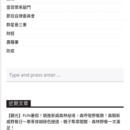
當音樂來敲門
節目自律委員會
群星薈三重
財經
農糧署
防疫
近期文章
【觀光】FUN暑假！騎進新威森林祕境，森呼吸野餐趣！森騎新
威野餐日～單車穿越綠色隧道、親子集章闖關、森林野餐一次滿
足！