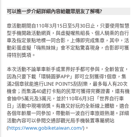
可以進一步介紹詳細內容給聽眾朋友了解嗎?
章活動期間自110年3月15日至5月30日止，只要使用智慧
型手機開啟活動網頁，與虛擬喔熊組長、個人騎乘的自行
車及指定景點地標一同合影，上傳即完成集章，其中，活
動彩蛋虛擬「嗨熊妹妹」會不定點驚喜現身，合影即可獲
得特別獎項。
本次活動不論單車新手或業界好手都可參與，全齡皆宜，
因為只要下載「環騎圓夢APP」即可立刻獲得1個章，集
滿2個章就能進行LINE POINTS刮刮樂，最多每人有20次
機會；而集滿40處打卡點的民眾可獲得完賽證書，還有機
會抽中5萬元及3萬元，並於110年6月3日「世界自行車
日」活動中現場領獎。有趣又好玩的全新線上體驗，適合
各個年齡層一同參加，帶動新一波自行車旅遊熱潮。詳細
活動內容可以參閱交通部觀光局手機裝置專屬網站
(
https://www.gobiketaiwan.com/
)。