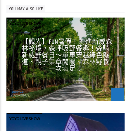
YOU MAY ALSO LIKE
YOYO LIVE SHOW
【觀光】FUN暑假！騎進新威森
林祕境，森呼吸野餐趣！森騎
新威野餐日～單車穿越綠色隧
道、親子集章闖關、森林野餐
一次滿足！
Jean-CS
2026-08-07
YOYO LIVE SHOW