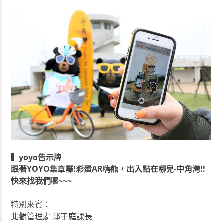
▍yoyo告示牌
跟著YOYO集章囉!彩蛋AR嗨熊，出入點在哪兒-中角灣!!
快來找我們喔~~~
特別來賓：
北觀管理處 邱于庭課長