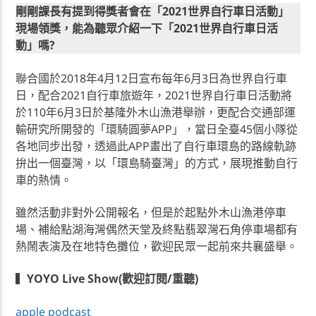
剛剛課長有提到得獎者會在「2021世界自行車日活動」
現場領獎，能為聽眾介紹一下「2021世界自行車日活
動」嗎?
聯合國於2018年4月12日宣布每年6月3日為世界自行車
日，配合2021自行車旅遊年，2021世界自行車日活動將
於110年6月3日於基隆外木山漁港舉辦，更配合交通部運
輸研究所開發的「環騎圓夢APP」，當日全臺45個小隊從
各地同步出發，透過此APP畫出了自行車環島的路線軌跡
拚出一個臺灣，以「環島騎臺灣」的方式，展現推動自行
車的熱情。
雖然活動非對外公開報名，但是於起點外木山漁港停車
場、補給點湖海灣偶然天堂及終點翡翠灣石角停車場都有
熱鬧表演及在地特色攤位，歡迎民眾一起前來共襄盛舉。
▍
YOYO Live Show(歡迎訂閱/重聽)
apple podcast