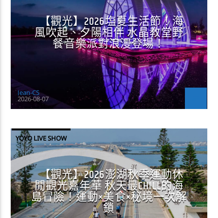
【觀光】2026塩夏生活節！海
風吹起、夕陽相伴 水晶教堂野
餐音樂派對浪漫登場！
Jean-CS
2026-08-07
YOYO LIVE SHOW
【觀光】2026澎湖秋季運動休
閒觀光嘉年華 秋天最CHILL的海
島冒險！運動×美食×秘境一次解
鎖