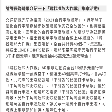
請課長為聽眾介紹一下「尋找喔熊大作戰」集章活動?
交通部觀光局為推廣「2021自行車旅遊年」，近年除了
優化自行車環島路網軟硬體設施與安全改善外，也持續推
廣在地化、國際化的自行車深度旅遊，防疫期間為鼓勵民
眾走出戶外，推出實地單車旅遊結合線上AR遊戲的「尋
找喔熊大作戰」集章活動，全台共計有40個打卡集章點，
將送出LINE POINTS點數、喔熊限量周邊商品及行李箱等
3千多個獎項，還有機會抽中5萬元及3萬元現金！
「尋找喔熊大作戰」AR集章活動從全台16條多元自行車
路線及環島一號線當中，精選出40個集章打卡點，各具特
色，北海岸的出沒點就是「不能說的秘密打卡意象」及
「中角灣喔熊衝浪點」。「不能說的秘密打卡意象」位於
雙灣自行車道，也是知名電影「不能說的秘密」電影拍攝
場景，另外中角灣喔熊衝浪點位於中角灣國際衝浪基地，
也是萬金自行車道起點，讓民眾一邊騎乘自行車出遊，同
時線上集章參加抽獎，趣味性十足。