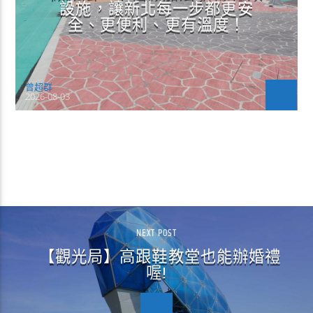
設施，讓新北每一步都更安
全、更便利、更有溫度！
曾超群
2026-08-03
CONTINUE READING
NEXT POST
【觀光局】高跟鞋教堂也能辦婚禮
喔!