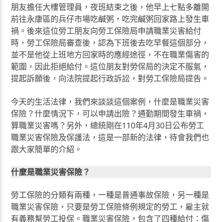
朋友擔任大樓管理員，夜班結束之後，他早上七點多離開
前往永康區的兵仔市場吃鹹粥，吃完鹹粥回家路上發生車
禍。後來這位勞工朋友向勞工保險局申請職業災害給付
時，勞工保險局審查後，認為下班後去吃早餐這個部分，
並不是他從上班地方回家時的應經途徑，不在職業傷害的
範圍，因此拒絕給付。這位朋友對勞保局的決定不服氣，
提起訴願後，向法院提起行政訴訟，對勞工保險局提告。
今天的生活法律，我們來談談這個案例，什麼是職業災害
保險？什麼情況下，可以申請出險？通勤期間發生車禍，
算職業災害嗎？另外，總統剛在110年4月30日公布勞工
職業災害保險及保護法，這是一部新的法律，待會我們也
跟大家簡單的介紹。
什麼是職業災害保險？
勞工保險的分類有兩種，一種是普通事故保險，另一種是
職業災害保險，只要是勞工保險條例規定的勞工，雇主就
有義務幫勞工投保。職業災害保險，包含了四種給付：傷