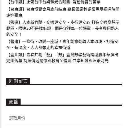
【台中訊】正聲台中台與微光合唱團 聲動傳愛到苗栗
【台東訊】台東博覽會月底前結束 縣長饒慶鈴邀請民眾把握時間
走進臺東
【營建】人本新竹縣．交通更安全、步行更安心 打造交通寧靜示
範區，限速30不是找麻煩，而是守護每一位學童、長者與用路人
的安全！
【營建】一條街，改變一座城！青年創意翻轉人本環境，打造安
全、有溫度、人人都想走的幸福街道
【臺北訊】青春共創「藝」「數」臺灣數學藝術跨域嘉年華演出
完美落幕 持續傳遞關懷與教育至偏鄉 共享知識與溫暖時光
近期留言
彙整
彙
整