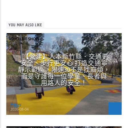
YOU MAY ALSO LIKE
YOYO LIVE SHOW
【營建】人本新竹縣．交通更
安全、步行更安心 打造交通寧
靜示範區，限速30不是找麻煩，
而是守護每一位學童、長者與
用路人的安全！
曾超群
2026-08-04