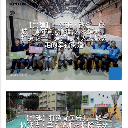
YOYO LIVE SHOW
【營建】一條街，改變一座
城！青年創意翻轉人本環境，
打造安全、有溫度、人人都想
走的幸福街道
曾超群
2026-08-04
YOYO LIVE SHOW
【營建】打造宜居新北．城市
做減法，幸福做加法 拆除低效