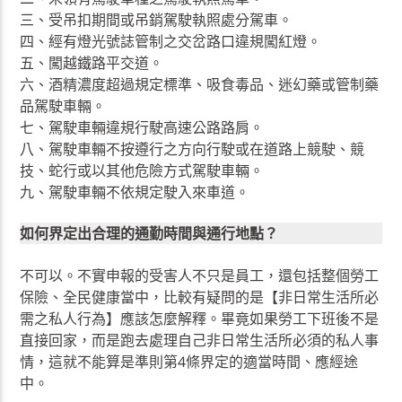
三、受吊扣期間或吊銷駕駛執照處分駕車。
四、經有燈光號誌管制之交岔路口違規闖紅燈。
五、闖越鐵路平交道。
六、酒精濃度超過規定標準、吸食毒品、迷幻藥或管制藥
品駕駛車輛。
七、駕駛車輛違規行駛高速公路路肩。
八、駕駛車輛不按遵行之方向行駛或在道路上競駛、競
技、蛇行或以其他危險方式駕駛車輛。
九、駕駛車輛不依規定駛入來車道。
如何界定出合理的通勤時間與通行地點？
不可以。不實申報的受害人不只是員工，還包括整個勞工
保險、全民健康當中，比較有疑問的是【非日常生活所必
需之私人行為】應該怎麼解釋。畢竟如果勞工下班後不是
直接回家，而是跑去處理自己非日常生活所必須的私人事
情，這就不能算是準則第4條界定的適當時間、應經途
中。