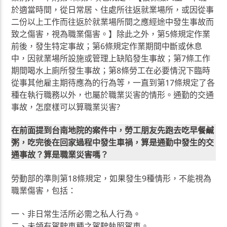
於適當時間，從日常居、住處所往返就業場所，或因從事
二份以上工作而往返於就業場所間之應經途中發生事故而
致之傷害，視為職業傷害。】除此之外，第5條規定作業
前後，發生特定事故；第6條規定作業期間中斷或休息
中，因就業場所設施或管理上缺陷發生事故；第7條工作
期間喝水上廁所發生事故；第8條勞工在必要情況下臨時
從事其他雇主期待應為的行為等，一直到第17條規定了各
種在執行職務以外，也屬於職業災害的情形。通勤的交通
事故，怎麼樣可以算職業災害?
在前面提到台南地院的案件中，勞工朋友先跑去吃早餐鹹
粥，吃完後在回家過程中發生車禍，算是通勤中發生的交
通事故？算是職業災害嗎？
勞動部的準則第18條規定，如果發生9種情形，不能視為
職業傷害，包括：
一、非日常生活所必需之私人行為。
二、未領有駕駛車種之駕駛執照駕車。