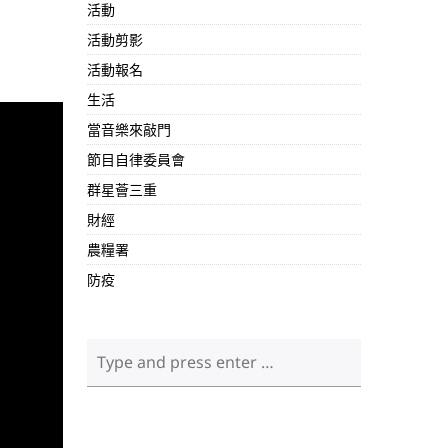
活動
活動剪影
活動報名
生活
當音樂來敲門
節目自律委員會
群星薈三重
財經
農糧署
防疫