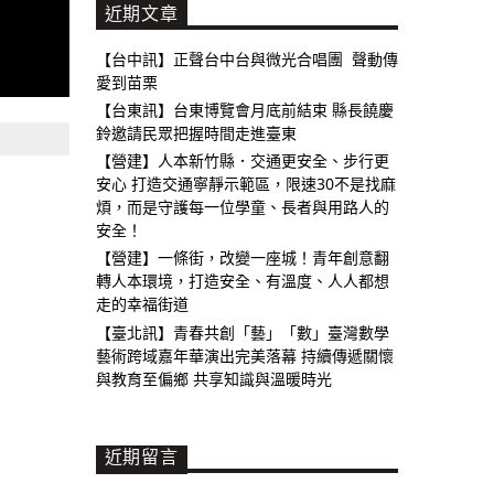
近期文章
【台中訊】正聲台中台與微光合唱團 聲動傳
愛到苗栗
【台東訊】台東博覽會月底前結束 縣長饒慶
鈴邀請民眾把握時間走進臺東
【營建】人本新竹縣．交通更安全、步行更
安心 打造交通寧靜示範區，限速30不是找麻
煩，而是守護每一位學童、長者與用路人的
安全！
【營建】一條街，改變一座城！青年創意翻
轉人本環境，打造安全、有溫度、人人都想
走的幸福街道
【臺北訊】青春共創「藝」「數」臺灣數學
藝術跨域嘉年華演出完美落幕 持續傳遞關懷
與教育至偏鄉 共享知識與溫暖時光
近期留言