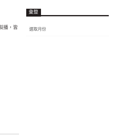
彙整
彙
製播，皆
整