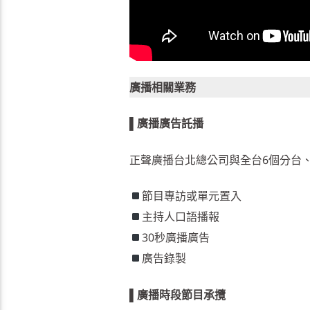
廣播相關業務
▌
廣播廣告託播
正聲廣播台北總公司與全台6個分台
節目專訪或單元置入
主持人口語播報
30秒廣播廣告
廣告錄製
▌
廣播時段節目承攬