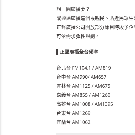
想一圓廣播夢？
或透過廣播這個最親民、貼近民眾生
正聲廣播公司開放部分節目時段予企
可依需求彈性規劃。
▌正聲廣播全台頻率
台北台 FM104.1 / AM819
台中台 AM990/ AM657
雲林台 AM1125 / AM675
嘉義台 AM855 / AM1260
高雄台 AM1008 / AM1395
台東台 AM1269
宜蘭台 AM1062