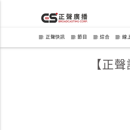
正聲快訊
節目
綜合
線
【正聲