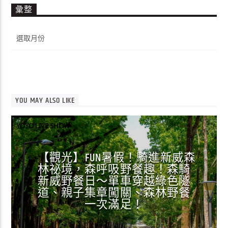
彙整
彙
整
YOU MAY ALSO LIKE
YOYO LIVE SHOW
【觀光】FUN暑假！騎進新威森
林祕境，森呼吸野餐趣！森騎
新威野餐日～單車穿越綠色隧
道、親子集章闖關、森林野餐
一次滿足！