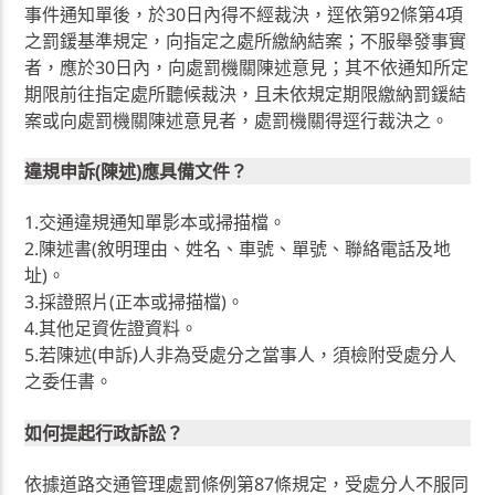
事件通知單後，於30日內得不經裁決，逕依第92條第4項
之罰鍰基準規定，向指定之處所繳納結案；不服舉發事實
者，應於30日內，向處罰機關陳述意見；其不依通知所定
期限前往指定處所聽候裁決，且未依規定期限繳納罰鍰結
案或向處罰機關陳述意見者，處罰機關得逕行裁決之。
違規申訴(陳述)應具備文件？
1.交通違規通知單影本或掃描檔。
2.陳述書(敘明理由、姓名、車號、單號、聯絡電話及地
址)。
3.採證照片(正本或掃描檔)。
4.其他足資佐證資料。
5.若陳述(申訴)人非為受處分之當事人，須檢附受處分人
之委任書。
如何提起行政訴訟？
依據道路交通管理處罰條例第87條規定，受處分人不服同