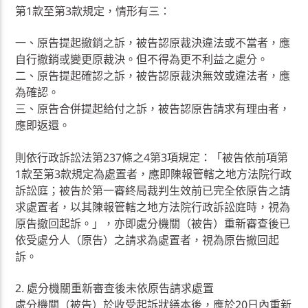
第1款至第3款規定，情形有三：
一、原告提起撤銷之訴，被告認原裁決違法或不當者，應
自行撤銷或變更原裁決。但不得為更不利益之處分。
二、原告提起確認之訴，被告認原裁決無效或違法者，應
為確認。
三、原告合併提起給付之訴，被告認原告請求有理由者，
應即返還。
則依行政訴訟法第237條之4第3項規定：「被告依前項第
1款至第3款規定為處置者，應即陳報管轄之地方法院行政
訴訟庭；被告於第一審終局裁判生效前已完全依原告之請
求處置者，以其陳報管轄之地方法院行政訴訟庭時，視為
原告撤回起訴。」，亦即處分機關（被告）重新審查後已
依受處分人（原告）之請求為處置者，視為原告撤回起
訴。
2. 處分機關重新審查後未依原告請求處置
處分機關（被告）於收受起訴狀繕本後，應於20日內重新