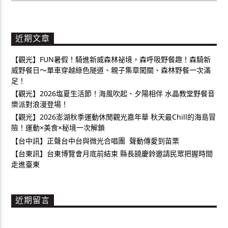
近期文章
【觀光】FUN暑假！騎進新威森林祕境，森呼吸野餐趣！森騎新
威野餐日～單車穿越綠色隧道、親子集章闖關、森林野餐一次滿
足！
【觀光】2026塩夏生活節！海風吹起、夕陽相伴 水晶教堂野餐音
樂派對浪漫登場！
【觀光】2026澎湖秋季運動休閒觀光嘉年華 秋天最Chill的海島冒
險！運動×美食×秘境一次解鎖
【台中訊】正聲台中台與微光合唱團 聲動傳愛到苗栗
【台東訊】台東博覽會月底前結束 縣長饒慶鈴邀請民眾把握時間
走進臺東
近期留言