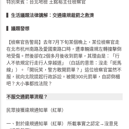
特別來賓：台北地檢 王銘裕主任檢察官
▍生活議題法律講解：交通違規裁罰之救濟
▍議題發想
【檢察官告警局】去年7月下旬某個晚上，某位檢察官走
在北市杭州南路及愛國東路口時，遭車輛違規左轉撞擊倒
地受傷。然後卻在2個多月後收到罰單，其理由是：「行
人不依規定行走行人穿越道」（白話的意思：沒走「斑馬
線」）。「開玩笑，警方敢開罰單？」這位檢察官當然不
服，就向北院提起行政訴訟。被開300元罰單，自認倒楣
吧？大小事都找法院？
不服交通罰單流程？
民眾接獲違規通知單（紅單）
一、對於違規通知單（紅單） 所載事實之認定→沒意見