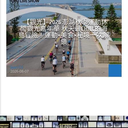
YOYO LIVE SHOW
【觀光】2026澎湖秋季運動休
閒觀光嘉年華 秋天最CHILL的海
島冒險！運動×美食×秘境一次解
鎖
Jean-CS
2026-08-07
CONTINUE READING
NEXT POST