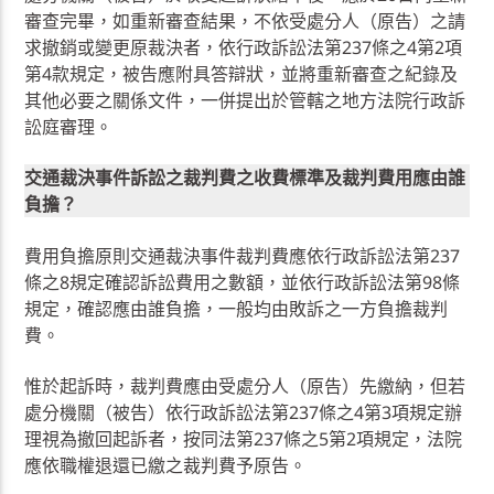
審查完畢，如重新審查結果，不依受處分人（原告）之請
求撤銷或變更原裁決者，依行政訴訟法第237條之4第2項
第4款規定，被告應附具答辯狀，並將重新審查之紀錄及
其他必要之關係文件，一併提出於管轄之地方法院行政訴
訟庭審理。
交通裁決事件訴訟之裁判費之收費標準及裁判費用應由誰
負擔？
費用負擔原則交通裁決事件裁判費應依行政訴訟法第237
條之8規定確認訴訟費用之數額，並依行政訴訟法第98條
規定，確認應由誰負擔，一般均由敗訴之一方負擔裁判
費。
惟於起訴時，裁判費應由受處分人（原告）先繳納，但若
處分機關（被告）依行政訴訟法第237條之4第3項規定辦
理視為撤回起訴者，按同法第237條之5第2項規定，法院
應依職權退還已繳之裁判費予原告。