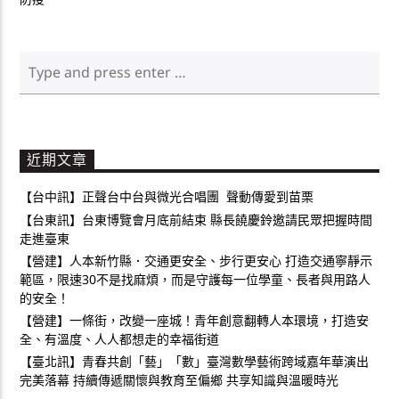
近期文章
【台中訊】正聲台中台與微光合唱團 聲動傳愛到苗栗
【台東訊】台東博覽會月底前結束 縣長饒慶鈴邀請民眾把握時間
走進臺東
【營建】人本新竹縣．交通更安全、步行更安心 打造交通寧靜示
範區，限速30不是找麻煩，而是守護每一位學童、長者與用路人
的安全！
【營建】一條街，改變一座城！青年創意翻轉人本環境，打造安
全、有溫度、人人都想走的幸福街道
【臺北訊】青春共創「藝」「數」臺灣數學藝術跨域嘉年華演出
完美落幕 持續傳遞關懷與教育至偏鄉 共享知識與溫暖時光