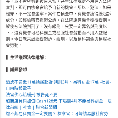
罪，並不希望看到被告入監，甚至法律規定不用進入法院
審判，即可由檢察官給予自新的機會。所以，犯法，如是
輕罪，不一定會坐牢。案件在偵查中，有機會獲得緩起訴
處分，如經檢察官提起公訴，在法院還有機會獲得緩刑。
縱使被法院判刑了，沒有緩刑，只要一定罪名與刑度以
下，還有機會可易科罰金或易服社會勞動而不用入監服
刑。今日就來談談緩起訴、緩刑，以及易科罰金與易服社
會勞動。
▍生活議題法律講解：
▍議題發想
酒駕不肯繳11萬換緩起訴 判刑3月、易科罰金17萬 -社會-
自由時報電子
法官佛心給緩刑 被告竟不要…
超商店員偷加值iCash128元 下場關4月不能易科罰金 | 法
律前線 | 社會 | 聯合新聞網
繳不起易科罰金一定要關？ 檢察官：可聲請易服社會勞