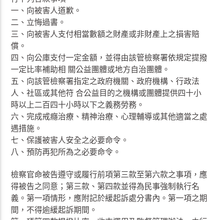
一、向被害人道歉。
二、立悔過書。
三、向被害人支付相當數額之財產或非財產上之損害賠
償。
四、向公庫支付一定金額，並得由該管檢察署依規定提撥
一定比率補助相 關公益團體或地方自治團體。
五、向該管檢察署指定之政府機關、政府機構、行政法
人、社區或其他符 合公益目的之機構或團體提供四十小
時以上二百四十小時以下之義務勞務。
六、完成戒癮治療、精神治療、心理輔導或其他適當之處
遇措施。
七、保護被害人安全之必要命令。
八、預防再犯所為之必要命令。
檢察官命被告遵守或履行前項第三款至第六款之事項，應
得被告之同意；第三款、第四款並得為民事強制執行名
義。第一項情形，應附記於緩起訴處分書內。第一項之期
間，不得逾緩起訴期間。