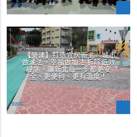
曾超群
2026-08-04
YOYO LIVE SHOW
【營建】打造宜居新北．城市
做減法，幸福做加法 拆除低效
設施，讓新北每一步都更安
全、更便利、更有溫度！
曾超群
2026-08-03