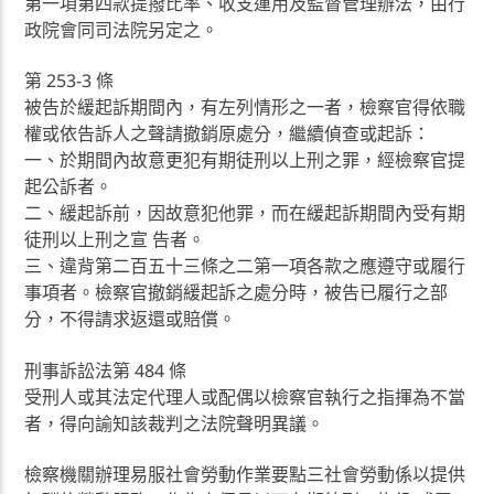
第一項第四款提撥比率、收支運用及監督管理辦法，由行
政院會同司法院另定之。
第 253-3 條
被告於緩起訴期間內，有左列情形之一者，檢察官得依職
權或依告訴人之聲請撤銷原處分，繼續偵查或起訴：
一、於期間內故意更犯有期徒刑以上刑之罪，經檢察官提
起公訴者。
二、緩起訴前，因故意犯他罪，而在緩起訴期間內受有期
徒刑以上刑之宣 告者。
三、違背第二百五十三條之二第一項各款之應遵守或履行
事項者。檢察官撤銷緩起訴之處分時，被告已履行之部
分，不得請求返還或賠償。
刑事訴訟法第 484 條
受刑人或其法定代理人或配偶以檢察官執行之指揮為不當
者，得向諭知該裁判之法院聲明異議。
檢察機關辦理易服社會勞動作業要點三社會勞動係以提供