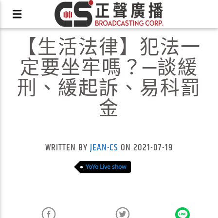
【生活法律】犯法一
定要坐牢嗎？─談緩
刑、緩起訴、易科罰
金
X
WRITTEN BY
JEAN-CS
ON 2021-07-19
YoYo Live show