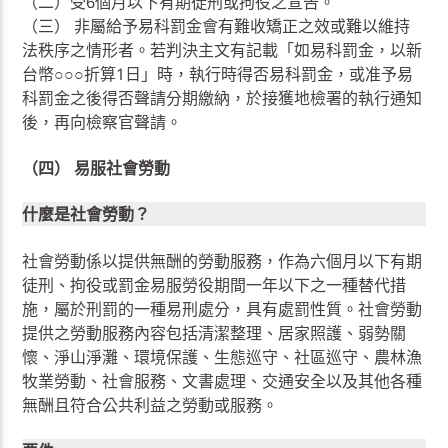
（二）受6個月以下有期徒刑或拘役之宣告。
（三） 非屬給予易科罰金會有難收矯正之效或難以維持
法秩序之情形者。若判決主文有記載「如易科罰金，以新
台幣○○○折算1日」時，執行時得否易科罰金，或准予易
科罰金之後得否聲請分期繳納，於接獲地檢署的執行通知
後，再向檢察官聲請。
（四） 易服社會勞動
什麼是社會勞動？
社會勞動係以提供無酬的勞動服務，作為六個月以下有期
徒刑、拘役或罰金易服勞役期間一年以下之一種替代措
施，屬於刑罰的一種易刑處分，具有處罰性質。社會勞動
提供之勞動服務內容包括清潔整理、居家照護、弱勢關
懷、淨山淨灘、環境保護、生態巡守、社區巡守、農林漁
牧業勞動、社會服務、文書處理、交通安全以及其他各種
無酬且符合公共利益之勞動或服務。