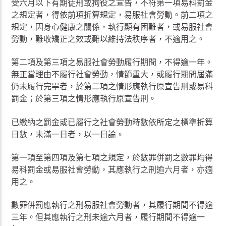
受六月以下有期徒刑或拘役之宣告，不符第一項易科罰金
之規定者，得依前項折算規定，易服社會勞動。前二項之
規定，因身心健康之關係，執行顯有困難者，或易服社會
勞動，難收矯正之效或難以維持法秩序者，不適用之。
第二項及第三項之易服社會勞動履行期間，不得逾一年。
無正當理由不履行社會勞動，情節重大，或履行期間屆滿
仍未履行完畢者，於第二項之情形應執行原宣告刑或易科
罰金；於第三項之情形應執行原宣告刑。
已繳納之罰金或已履行之社會勞動時數依所定之標準折算
日數，未滿一日者，以一日論。
第一項至第四項及第七項之規定，於數罪併罰之數罪均得
易科罰金或易服社會勞動，其應執行之刑逾六月者，亦適
用之。
數罪併罰應執行之刑易服社會勞動者，其履行期間不得逾
三年。但其應執行之刑未逾六月者，履行期間不得逾一