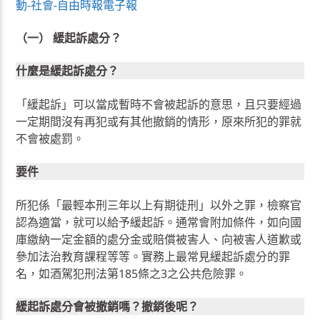
動-社會-自由時報電子報
（一） 緩起訴處分？
什麼是緩起訴處分？
「緩起訴」可以當成暫時不會被起訴的意思，且只要經過
一定期間沒有再犯或有其他撤銷的情形，原來所犯的罪就
不會被處罰。
要件
所犯係「最輕本刑三年以上有期徒刑」以外之罪，檢察官
認為適當，就可以給予緩起訴。通常會附加條件，如向國
庫繳納一定金額的處分金或賠償被害人、向被害人道歉或
參加法治教育課程等等。實務上最常見緩起訴處分的罪
名，如酒駕犯刑法第185條之3之公共危險罪。
緩起訴處分會被撤銷嗎？撤銷後呢？