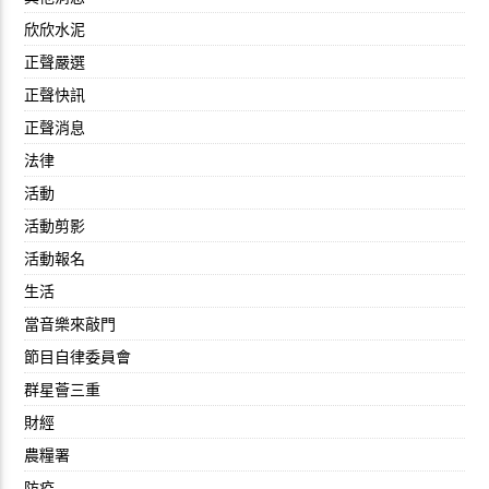
欣欣水泥
正聲嚴選
正聲快訊
正聲消息
法律
活動
活動剪影
活動報名
生活
當音樂來敲門
節目自律委員會
群星薈三重
財經
農糧署
防疫