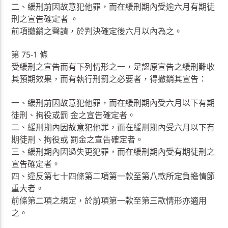
二、緩刑前因故意犯他罪，而在緩刑期內受逾六月有期徒
刑之宣告確定者 。
前項撤銷之聲請，於判決確定後六月以內為之。
第 75-1 條
受緩刑之宣告而有下列情形之一，足認原宣告之緩刑難收
其預期效果，而有執行刑罰之必要者，得撤銷其宣告：
一、緩刑前因故意犯他罪，而在緩刑期內受六月以下有期
徒刑、拘役或罰 金之宣告確定者。
二、緩刑期內因故意犯他罪，而在緩刑期內受六月以下有
期徒刑、拘役或 罰金之宣告確定者。
三、緩刑期內因過失更犯罪，而在緩刑期內受有期徒刑之
宣告確定者。
四、違反第七十四條第二項第一款至第八款所定負擔情節
重大者。
前條第二項之規定，於前項第一款至第三款情形亦適用
之。