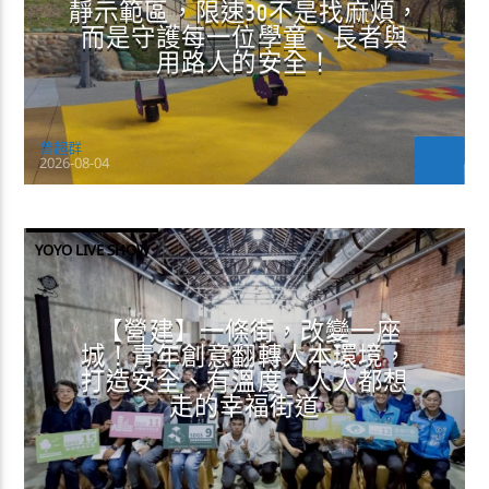
靜示範區，限速30不是找麻煩，
而是守護每一位學童、長者與
用路人的安全！
曾超群
2026-08-04
YOYO LIVE SHOW
【營建】一條街，改變一座
城！青年創意翻轉人本環境，
打造安全、有溫度、人人都想
走的幸福街道