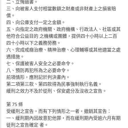
二、立悔過書。
三、向被害人支付相當數額之財產或非財產上之損害賠
償。
四、向公庫支付一定之金額。
五、向指定之政府機關、政府機構、行政法人、社區或其
他符合公益目的 之機構或團體，提供四十小時以上二百
四十小時以下之義務勞務。
六、完成戒癮治療、精神治療、心理輔導或其他適當之處
遇措施。
七、保護被害人安全之必要命令。
八、預防再犯所為之必要命令。
前項情形，應附記於判決書內。
第二項第三款、第四款得為民事強制執行名義。
緩刑之效力不及於從刑、保安處分及沒收之宣告。
第 75 條
受緩刑之宣告，而有下列情形之一者，撤銷其宣告：
一、緩刑期內因故意犯他罪，而在緩刑期內受逾六月有期
徒刑之宣告確定 者。