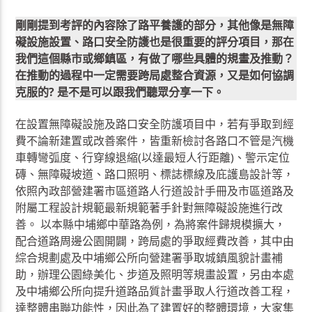
剛剛提到考評的內容除了路平養護的部分，其他像是無障
礙設施設置、路口安全防護也是很重要的評分項目，那在
我們這個縣市或鄉鎮區，有做了哪些具體的規畫及推動？
在推動的過程中一定需要跨局處整合資源，又是如何協調
克服的? 是不是可以跟我們聽眾分享一下。
在設置無障礙設施及路口安全防護項目中，若有爭取到經
費不論新建置或改善案件，皆重新檢討各路口不管是汽機
車轉彎弧度、行穿線退縮(以達最短人行距離)、警示定位
磚、無障礙坡道、路口照明、標誌標線及庇護島設計等，
依照內政部營建署市區道路人行道設計手冊及市區道路及
附屬工程設計規範最新規範著手針對無障礙設施進行改
善。 以本縣中埔鄉中華路為例，為將案件歸規模擴大，
配合道路周邊公園開闢，跨局處的爭取經費改善，其中由
綜合規劃處及中埔鄉公所向營建署爭取城鎮風貌計畫補
助，辦理公園綠美化、步道及照明等規畫設置，另由本處
及中埔鄉公所向提升道路品質計畫爭取人行道改善工程，
達整體串聯功能性，因此為了建置好的整體環境，大家集