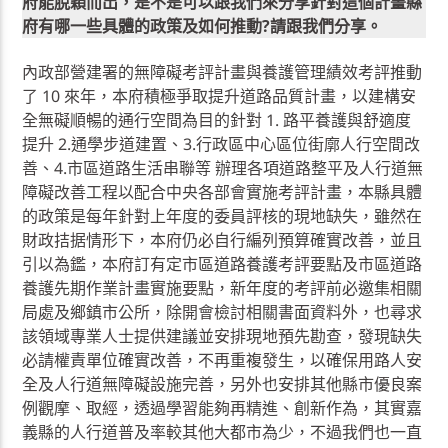
府能脫穎而出，是不是可以跟我們來分享針對這個計畫縣
府有哪一些具體的政策及如何推動?請跟我們分享。
內政部營建署的無障礙考評計畫與養護管理績效考評推動
了 10 來年，本府積極爭取提升道路品質計畫，以建構安
全無礙順暢的通行空間為目的針對 1. 路平養護與舒適度
提升 2.通學步道建置、3.行政區中心區位街廓人行空間改
善、4.市區道路生活串聯等 辦理各項道路整平及人行道無
障礙改善工程以配合中央各部會實施考評計畫，本縣具體
的政策是每年針對上年度的委員評核的現地缺失，雖然在
財政拮据情形下，本府仍必自行編列預算確實改善，並且
引以為鑑，本府訂有定市區道路養護考評要點及市區道路
養護先期作業計畫實施要點，新年度的考評前必邀集相關
局處及鄉鎮市公所，除開會檢討相關書面資料外，也尋求
該領域專業人士提供建議並安排現地預先勘查，發現缺失
必請權責單位確實改善，不再重複發生，以確保用路人安
全及人行道無障礙設施完善，另外也安排其他縣市優良案
例觀摩、取經，透過學習能夠再精進、創新作為，其實嘉
義縣的人行道普及率較其他大都市為少，不過我們也一直