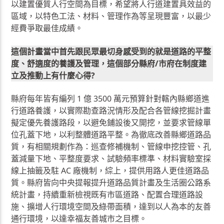
以建置優質人行空間為目標，希望將人行道建置具效益的
區域，以特色工法、材料、管理作為等呈現豐富，以最少
經費爭取最佳成績。
這個計畫當中首先跟民眾最切身感受到的就是道路的平整
度、舒適度的養護及管理，這個部分縣府/市府在制度建
立及推動上有什麼心得?
縣府每年皆有編列 1 億 3500 萬元預算針對轄內縣鄉道進
行道路養護，以實際勘查路況情形及配合各管線挖掘計畫
擬定優先養護路段，以避免鋪設後又開挖，並要求管線單
位孔蓋下地，以利整體道路平整。為徹底改善縣鄉道路品
質，有相關規劃作為：巡查修補機制、管線申挖控管、孔
蓋減量下地、平整度要求、試驗頻率標準、材料實驗室採
線上抽籤及駐 AC 廠機制，綜上，提供用路人更佳道路品
質。縣府皆向中央提報提升道路品質計畫及生活圈公路系
統計畫，持續重新檢視既有市區道路、配置合理道路設
施、擴增人行環境空間及綠帶面積，達到以人為本的友善
通行環境，以達幸福友善城市之目標。