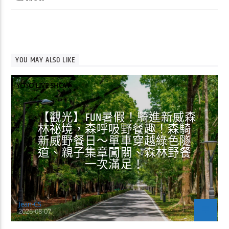
整
YOU MAY ALSO LIKE
YOYO LIVE SHOW
【觀光】FUN暑假！騎進新威森
林祕境，森呼吸野餐趣！森騎
新威野餐日～單車穿越綠色隧
道、親子集章闖關、森林野餐
一次滿足！
Jean-CS
2026-08-07