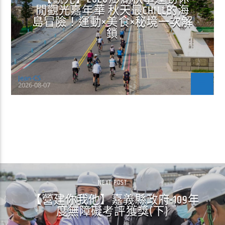
閒觀光嘉年華 秋天最CHILL的海
島冒險！運動×美食×秘境一次解
鎖
Jean-CS
2026-08-07
CONTINUE READING
NEXT POST
【營建你我他】嘉義縣政府-109年
度無障礙考評獲獎(下)