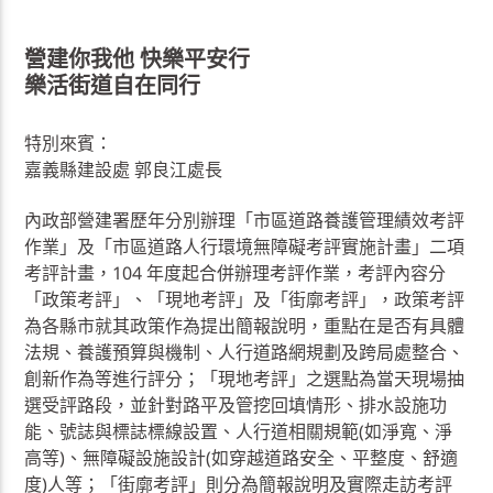
營建你我他 快樂平安行
樂活街道自在同行
特別來賓：
嘉義縣建設處 郭良江處長
內政部營建署歷年分別辦理「市區道路養護管理績效考評
作業」及「市區道路人行環境無障礙考評實施計畫」二項
考評計畫，104 年度起合併辦理考評作業，考評內容分
「政策考評」、「現地考評」及「街廓考評」，政策考評
為各縣市就其政策作為提出簡報說明，重點在是否有具體
法規、養護預算與機制、人行道路網規劃及跨局處整合、
創新作為等進行評分；「現地考評」之選點為當天現場抽
選受評路段，並針對路平及管挖回填情形、排水設施功
能、號誌與標誌標線設置、人行道相關規範(如淨寬、淨
高等)、無障礙設施設計(如穿越道路安全、平整度、舒適
度)人等；「街廓考評」則分為簡報說明及實際走訪考評