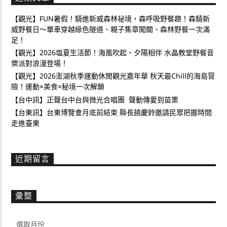
【觀光】FUN暑假！騎進新威森林祕境，森呼吸野餐趣！森騎新
威野餐日～單車穿越綠色隧道、親子集章闖關、森林野餐一次滿
足！
【觀光】2026塩夏生活節！海風吹起、夕陽相伴 水晶教堂野餐音
樂派對浪漫登場！
【觀光】2026澎湖秋季運動休閒觀光嘉年華 秋天最Chill的海島冒
險！運動×美食×秘境一次解鎖
【台中訊】正聲台中台與微光合唱團 聲動傳愛到苗栗
【台東訊】台東博覽會月底前結束 縣長饒慶鈴邀請民眾把握時間
走進臺東
近期留言
彙整
彙