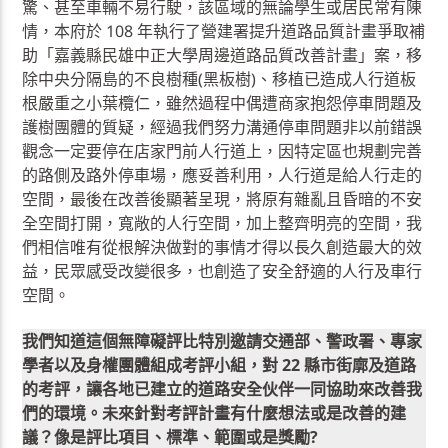
驚、甚至車輛不易行駛，該區域的無論學生或居民常有陳
情，本府於 108 年執行了營建署提升道路品質計畫爭取補
助「嘉義縣民雄中正大學周邊道路品質改善計畫」案，移
除中央分隔島的不良樹種(黑板樹)、移植已造成人行道板
根嚴重之小葉欖仁，雖然過程中偶遭商家抱怨停車問題及
護樹團體的質疑，經過我們努力溝通停車問題非以前錯誤
觀念一定要停在店家門前人行道上，因特定區也規劃完善
的路側及路外停車場，應妥善利用，人行道是給人行走的
空間，最後在改善後顯著呈現，將原有雜亂且昏暗的不安
全空間打開，寬敞的人行空間，加上整齊明亮的空間，我
們相信唯有從根解決做對的事情才得以長久創造最大的效
益，民眾感受改變很多，也創造了安全舒適的人行及車行
空間。
我們知道這個無障礙評比特別邀請交通部、警政署、專家
學者以及身權團體組成考評小組，對 22 縣市街廓及道路
的考評，讓各地已建立的道路安全伙伴一同協助來改善我
們的環境。未來針對考評計畫有什麼想法或是改善的建
議？像是評比項目、標準、範圍或是獎勵?