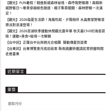
【觀光】FUN暑假！騎進新威森林祕境，森呼吸野餐趣！森騎新
威野餐日～單車穿越綠色隧道、親子集章闖關、森林野餐一次滿
足！
【觀光】2026塩夏生活節！海風吹起、夕陽相伴 水晶教堂野餐音
樂派對浪漫登場！
【觀光】2026澎湖秋季運動休閒觀光嘉年華 秋天最Chill的海島冒
險！運動×美食×秘境一次解鎖
【台中訊】正聲台中台與微光合唱團 聲動傳愛到苗栗
【台東訊】台東博覽會月底前結束 縣長饒慶鈴邀請民眾把握時間
走進臺東
近期留言
彙整
彙
整