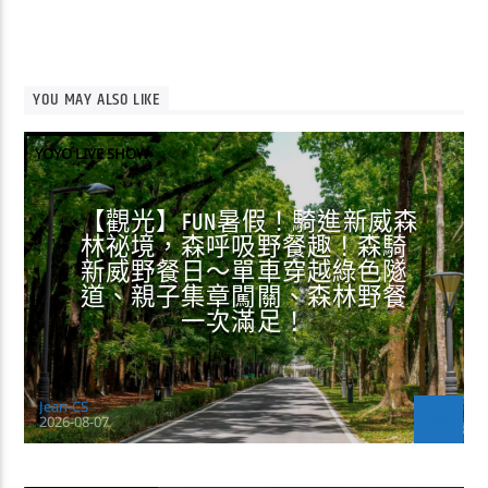
YOU MAY ALSO LIKE
YOYO LIVE SHOW
【觀光】FUN暑假！騎進新威森
林祕境，森呼吸野餐趣！森騎
新威野餐日～單車穿越綠色隧
道、親子集章闖關、森林野餐
一次滿足！
Jean-CS
2026-08-07