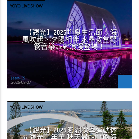
YOYO LIVE SHOW
【觀光】2026塩夏生活節！海
風吹起、夕陽相伴 水晶教堂野
餐音樂派對浪漫登場！
Jean-CS
2026-08-07
YOYO LIVE SHOW
【觀光】2026澎湖秋季運動休
閒觀光嘉年華 秋天最CHILL的海