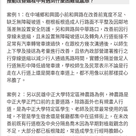
推動改善過程中有遇到什麼困難或感想？
案例 1：在中埔鄉和興國小前和興路在改善前寬度不足、
缺乏無障礙坡道、樹根板根造成人行路面不平整及因鄰地
落差無設置安全防護，另和興路與中華路口，改善前因行
穿線未退縮，且未設置無障礙坡道以及轉角人行道銜接不
足常有汽車轉彎車速過快，在跟校方幾次溝通後，以師生
上下學及接送為考量進行改善，且依內政部營建署推行之
行穿線退縮以減少行人通過馬路時間，實體分隔並做足人
行道無形中降低過彎車速，學校師生及民眾表示不論是行
走在人行道上還是開車在車道上，都不用像以前那樣提心
吊膽了。
案例 2 ：另以民雄中正大學特定區神農路為例，神農路是
中正大學正門口前的主要道路，除路面外也有規畫人行
道，是為中正大學特定區學生、老師及民眾最常使用的區
域，不管是學生宿舍還是餐廳都集中在這條街上，在未改
善前既有行道樹及中央分隔島喬木因為早期對植栽觀念的
不足，大部分都已板根隆起，常造成學生行經時膽顫心