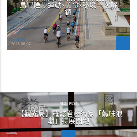
島冒險！運動×美食×秘境一次解
鎖
Jean-CS
2026-08-07
CONTINUE READING
NEXT POST
【觀光局】羅懿君藝術家「鹹味浪
潮」特展開跑