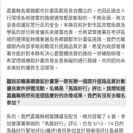
嘉義縣各鄉鎮都市計畫區都是各自獨立的，也因此過去人
行環境系統建置的路網通常都是斷裂的、不夠全面，無法
妥善保護民眾行走的安全，本縣目前針對市區完整街廓及
學區的部分將會優先來建置改善，也希望營建署在考評區
域的選擇能夠儘量遍及各鄉鎮都市計畫區道路，我們也繼
續跟內政部爭取前瞻提升道路品質計畫，希望內政部營建
署亦能針對本縣有決心要整體改善的路段一併補助辦理，
希望透過補助計畫改善友善無礙的通行路線，共同迎向未
來美好的優質生活環境。
聽說前瞻基礎建設計畫第一期有辦一個提升道路品質計劃
優良案件評選活動，名稱是「馬路好行」評比，我想知道
嘉義縣既然有這個這麼好的改善成果，我們有沒有去報名
參加？
有的，我們嘉義縣相當踴躍及配合，總共提報了 6 案，參
加營建署舉辦的「馬路好行」評比，也在 5/13、14 日的
馬路好行實地評比(複評)會同參加並於現場項評比委員簡