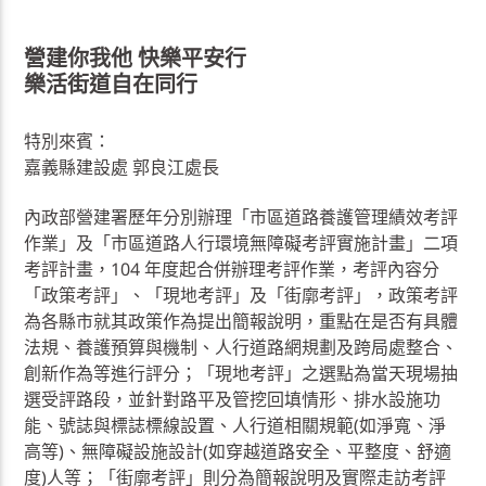
營建你我他 快樂平安行
樂活街道自在同行
特別來賓：
嘉義縣建設處 郭良江處長
內政部營建署歷年分別辦理「市區道路養護管理績效考評
作業」及「市區道路人行環境無障礙考評實施計畫」二項
考評計畫，104 年度起合併辦理考評作業，考評內容分
「政策考評」、「現地考評」及「街廓考評」，政策考評
為各縣市就其政策作為提出簡報說明，重點在是否有具體
法規、養護預算與機制、人行道路網規劃及跨局處整合、
創新作為等進行評分；「現地考評」之選點為當天現場抽
選受評路段，並針對路平及管挖回填情形、排水設施功
能、號誌與標誌標線設置、人行道相關規範(如淨寬、淨
高等)、無障礙設施設計(如穿越道路安全、平整度、舒適
度)人等；「街廓考評」則分為簡報說明及實際走訪考評