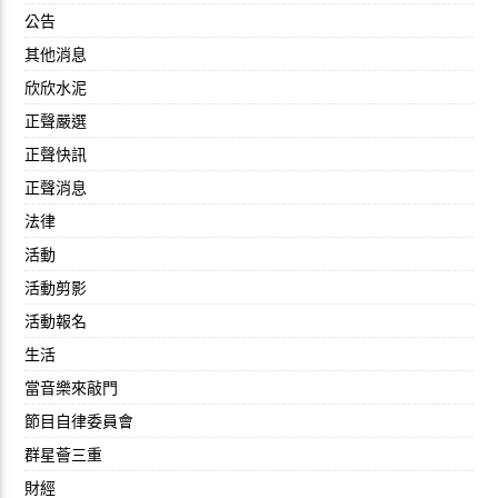
公告
其他消息
欣欣水泥
正聲嚴選
正聲快訊
正聲消息
法律
活動
活動剪影
活動報名
生活
當音樂來敲門
節目自律委員會
群星薈三重
財經