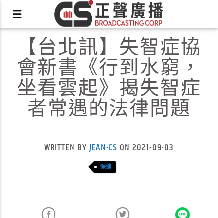
【台北訊】失智症協
會新書《行到水窮，
坐看雲起》揭失智症
者常遇的法律問題
X
WRITTEN BY
JEAN-CS
ON 2021-09-03
保健