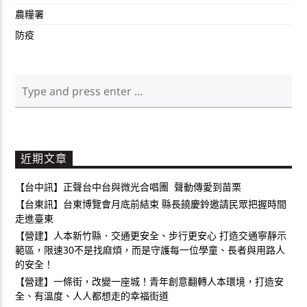
農糧署
防疫
近期文章
【台中訊】正聲台中台與微光合唱團 聲動傳愛到苗栗
【台東訊】台東博覽會月底前結束 縣長饒慶鈴邀請民眾把握時間
走進臺東
【營建】人本新竹縣．交通更安全、步行更安心 打造交通寧靜示
範區，限速30不是找麻煩，而是守護每一位學童、長者與用路人
的安全！
【營建】一條街，改變一座城！青年創意翻轉人本環境，打造安
全、有溫度、人人都想走的幸福街道