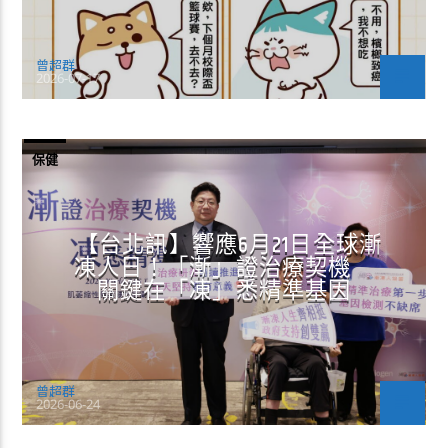
曾超群
2026-07-17
保健
【台北訊】響應6月21日全球漸
凍人日！「漸」證治療契機
關鍵在「凍」悉精準基因
曾超群
2026-06-24