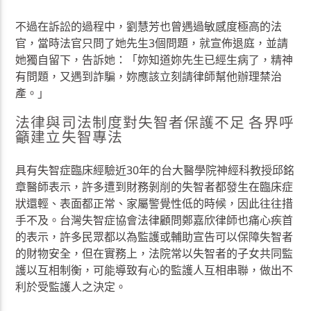
不過在訴訟的過程中，劉慧芳也曾遇過敏感度極高的法
官，當時法官只問了她先生3個問題，就宣佈退庭，並請
她獨自留下，告訴她：「妳知道妳先生已經生病了，精神
有問題，又遇到詐騙，妳應該立刻請律師幫他辦理禁治
產。」
法律與司法制度對失智者保護不足 各界呼
籲建立失智專法
具有失智症臨床經驗近30年的台大醫學院神經科教授邱銘
章醫師表示，許多遭到財務剝削的失智者都發生在臨床症
狀還輕、表面都正常、家屬警覺性低的時候，因此往往措
手不及。台灣失智症協會法律顧問鄭嘉欣律師也痛心疾首
的表示，許多民眾都以為監護或輔助宣告可以保障失智者
的財物安全，但在實務上，法院常以失智者的子女共同監
護以互相制衡，可能導致有心的監護人互相串聯，做出不
利於受監護人之決定。