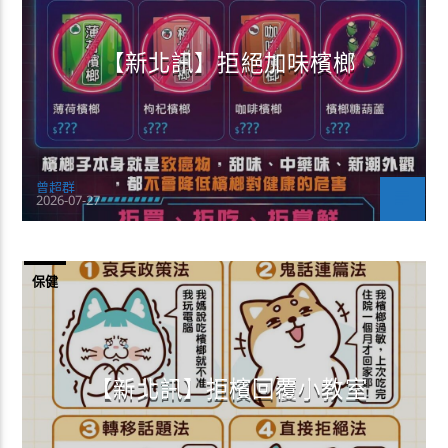
【新北訊】拒絕加味檳榔
曾超群
2026-07-27
保健
【新北訊】拒檳回覆小教室