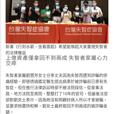
新書《行到水窮，坐看雲起》希望能喚起大家重視失智者
的法律權益
上億資產僅拿回不到兩成 失智者家屬心力
交瘁
失智者家屬劉慧芳女士分享丈夫因為失智而遭到詐騙的慘
痛經驗，即使透過鑑定醫生提出病患於被詐騙前已患有失
智症，但在進行法律訴訟時卻不被法院採信。從家事法
庭、地方法院至高院，整整打了10年的官司，但最後法官
卻對劉女士表示，因為她沒有照顧好病人所以才會被騙，
並要求她盡快和解，劉女士最終取回不到兩成的被詐騙金
額。