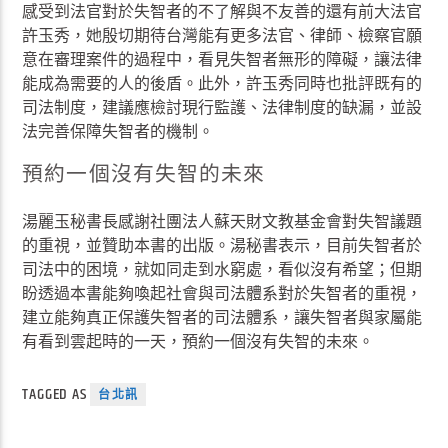
感受到法官對於失智者的不了解與不友善的還有前大法官
許玉秀，她殷切期待台灣能有更多法官、律師、檢察官願
意在審理案件的過程中，看見失智者無形的障礙，讓法律
能成為需要的人的後盾。此外，許玉秀同時也批評既有的
司法制度，建議應檢討現行監護、法律制度的缺漏，並設
法完善保障失智者的機制。
預約一個沒有失智的未來
湯麗玉秘書長感謝社團法人蘇天財文教基金會對失智議題
的重視，並贊助本書的出版。湯秘書表示，目前失智者於
司法中的困境，就如同走到水窮處，看似沒有希望；但期
盼透過本書能夠喚起社會與司法體系對於失智者的重視，
建立能夠真正保護失智者的司法體系，讓失智者與家屬能
有看到雲起時的一天，預約一個沒有失智的未來。
TAGGED AS
台北訊