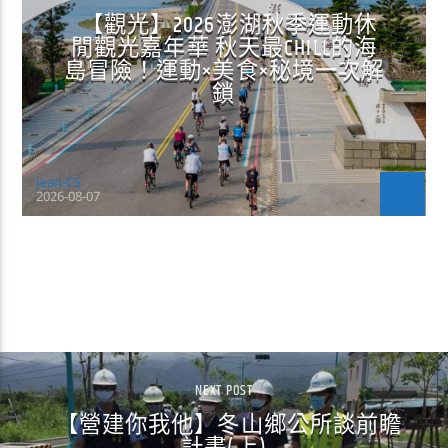
【觀光】2026澎湖秋季運動休
閒觀光嘉年華 秋天最CHILL的海
島冒險！運動×美食×秘境一次解
鎖
Jean-CS
2026-08-07
CONTINUE READING
NEXT POST
【營建你我他】冬山鄉公所談前瞻