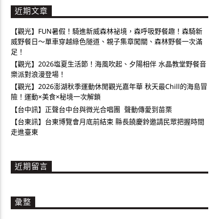
近期文章
【觀光】FUN暑假！騎進新威森林祕境，森呼吸野餐趣！森騎新
威野餐日～單車穿越綠色隧道、親子集章闖關、森林野餐一次滿
足！
【觀光】2026塩夏生活節！海風吹起、夕陽相伴 水晶教堂野餐音
樂派對浪漫登場！
【觀光】2026澎湖秋季運動休閒觀光嘉年華 秋天最Chill的海島冒
險！運動×美食×秘境一次解鎖
【台中訊】正聲台中台與微光合唱團 聲動傳愛到苗栗
【台東訊】台東博覽會月底前結束 縣長饒慶鈴邀請民眾把握時間
走進臺東
近期留言
彙整