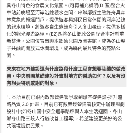
具冬山特色的食農文化氛圍。(可再補充說明(D 區)整合火
車站前廣場至河岸沿線親水空間。串聯鄰近生態綠舟具森
林意象的轉運門戶，提供遊客與鄉民日常休閒的河岸沿線
的親水環境，將遊客自生態綠舟引入冬山老街，提供多樣
化的觀光漫遊路徑。(E2)區將冬山鄉政公園配合本計劃重
新整治，公園位置串聯本鄉幼兒園及圖書館，成為冬山親
子共融的開放式休閒環境，成為縣內最具特色的亮點公
園。
未來在地方建設還有什麼路段什麼工程會想要陸續的做改
善，中央前瞻基礎建設計畫對地方的幫助如何？以及有沒
有想要特別感謝的對象。
1. 本所目前已跟內政部營建署爭取到瞻基礎建設-提升道
路品質 2.0 計畫，目前已有數案經營建署核定中辦理規劃
設計中(如冬山國中安全通學路廊與人本生活迴圈、冬山
鄉冬山路三段人行道改善工程等)，希望建設更美好的公
共環境提供民眾。