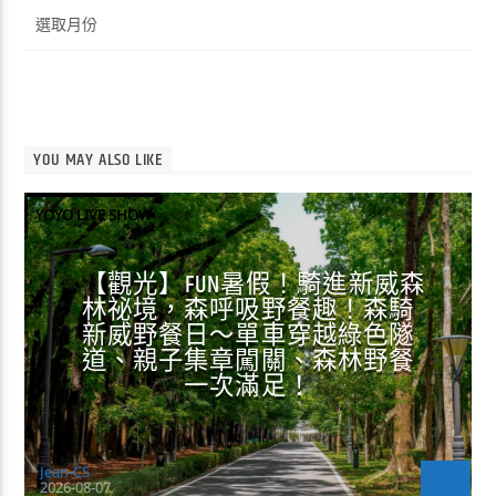
彙
整
YOU MAY ALSO LIKE
YOYO LIVE SHOW
【觀光】FUN暑假！騎進新威森
林祕境，森呼吸野餐趣！森騎
新威野餐日～單車穿越綠色隧
道、親子集章闖關、森林野餐
一次滿足！
Jean-CS
2026-08-07