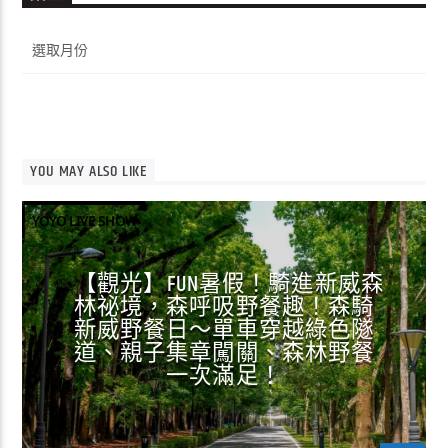
彙
整
YOU MAY ALSO LIKE
YOYO LIVE SHOW
【觀光】FUN暑假！騎進新威森
林祕境，森呼吸野餐趣！森騎
新威野餐日～單車穿越綠色隧
道、親子集章闖關、森林野餐
一次滿足！