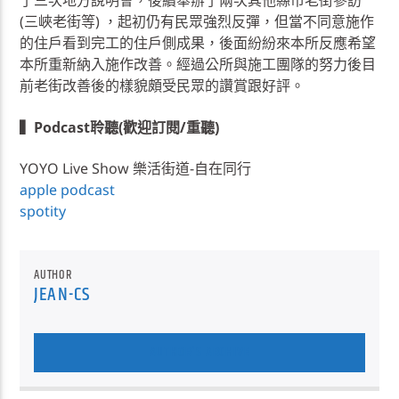
了三次地方說明會，後續舉辦了兩次其他縣市老街參訪
(三峽老街等) ，起初仍有民眾強烈反彈，但當不同意施作
的住戶看到完工的住戶側成果，後面紛紛來本所反應希望
本所重新納入施作改善。經過公所與施工團隊的努力後目
前老街改善後的樣貌頗受民眾的讚賞跟好評。
▍Podcast聆聽(歡迎訂閱/重聽)
YOYO Live Show 樂活街道-自在同行
apple podcast
spotity
AUTHOR
JEAN-CS
AUTHOR'S ARCHIVE