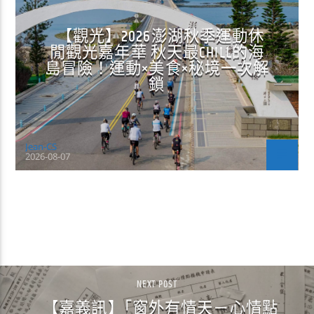
【觀光】2026澎湖秋季運動休
閒觀光嘉年華 秋天最CHILL的海
島冒險！運動×美食×秘境一次解
鎖
Jean-CS
2026-08-07
CONTINUE READING
NEXT POST
【嘉義訊】｢窗外有情天－心情點