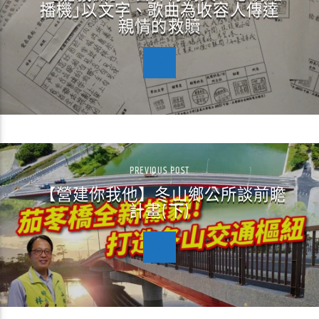
播機｣以文字、歌曲為收容人傳達
親情的救贖
PREVIOUS POST
【營建你我他】冬山鄉公所談前瞻
計畫(下)