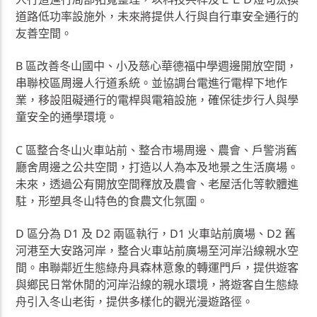
道路低功率設施外，未來將提供人行與自行車安全通行的
友善空間。
B 區改善冬山國中、小及慈心華德福中學週邊開放空間，
串聯校區周邊人行道系統。並協調台電進行電桿下地作
業，移設阻礙通行的電桿與電箱設施，確保徒步行人與學
童安全的通學環境。
C 區整合冬山火車站前、整合市場周邊、農會、戶警消舊
廳舍周邊之公共空間，打造以人為本及地景之生活廣場。
未來，透過公有開放空間釋放及農會、老屋活化等軟體進
駐，形塑具冬山特色的食農文化氛圍。
D 區分為 D1 及 D2 兩區執行，D1 火車站前廣場、D2 舊
河港至大安路河岸，整合火車站前廣場至河岸沿線親水空
間。串聯鄰近生態綠舟具森林意象的轉運門戶，提供遊客
與鄉民日常休閒的河岸沿線的親水環境，將遊客自生態綠
舟引入冬山老街，提供多樣化的觀光漫遊路徑。