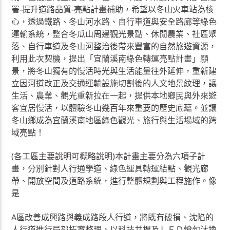
署-提升道路品質-亮點計畫補助，希望以冬山火車站為核
心，透過鐵路、冬山河水路、自行車道與安全路廊等綠色
運輸系統，整合冬瓜山周邊觀光景點、休閒農業、社區聚
落、自行車道及冬山河整治後帶來豐富的自然旅遊資源，
利用此次契機，提出「宜蘭溪南綠色轉運亮點計畫」願
景，將冬山獨有的慢活時光與生活能量往外延伸，重新建
立因河道改正及交通運輸設施切割後的人文地景紋理，讓
生活、農業、觀光重新拉在一起，提供本地鄉民與外來遊
客宜居慢活，以體驗冬山幾百年來重要的歷史底蘊。並讓
冬山鄉成為宜蘭溪南地區綠色觀光、旅行與生活場域的跨
域亮點！
(各工區主要說明可概略說明)本計畫主要分為六項子計
畫，分別針對人行通學道、綠色運具轉運結點、觀光廊
帶、開放空間及道路系統，進行整體規劃與工程施作。像
是
A區改善成興路與義成路段人行道，將既有破損、沈陷的
人行道進行局部拓寬整理，以科技共桿及ＬＥＤ燈句汰換