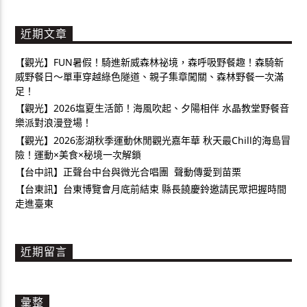
近期文章
【觀光】FUN暑假！騎進新威森林祕境，森呼吸野餐趣！森騎新
威野餐日～單車穿越綠色隧道、親子集章闖關、森林野餐一次滿
足！
【觀光】2026塩夏生活節！海風吹起、夕陽相伴 水晶教堂野餐音
樂派對浪漫登場！
【觀光】2026澎湖秋季運動休閒觀光嘉年華 秋天最Chill的海島冒
險！運動×美食×秘境一次解鎖
【台中訊】正聲台中台與微光合唱團 聲動傳愛到苗栗
【台東訊】台東博覽會月底前結束 縣長饒慶鈴邀請民眾把握時間
走進臺東
近期留言
彙整