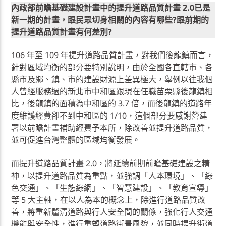
內政部前瞻基礎建設計畫中的提升道路品質計畫 2.0已是
新一期的計畫，跟民眾切身相關的內容有哪些?跟前期的
提升道路品質計畫有何差別?
106 年至 109 年提升道路品質計畫，對我們後龍鎮而言，
針對區域均衡的部分要特別說明，由於全國各直轄市、各
縣市及鄉、鎮、市的建設財源上差異極大，舉例以往我個
人曾經服務過的新北市中和區跟現在任職苗栗縣後龍鎮相
比，後龍鎮的面積為中和區的 3.7 倍，而後龍鎮的道路年
度維護經費卻不到中和區的 1/10，這個部分要感謝營建
署以前瞻計畫補助經費予本所，除改善並提升道路品質，
並可促進台灣整體的區域均衡發展。
而提升道路品質計畫 2.0，將延續前期前瞻基礎建設之精
神，以提升道路品質為重點，並強調「人本環境」、「綠
色交通」、「生態綠網」、「智慧建設」、「教育宣導」
等 5 大主軸，在以人為本的概念上，除進行道路品質改
善，將重新釐清道路與行人安全間的關係，強化行人交通
機能與安全性，進行重塑道路街景風貌，並同時提升街道