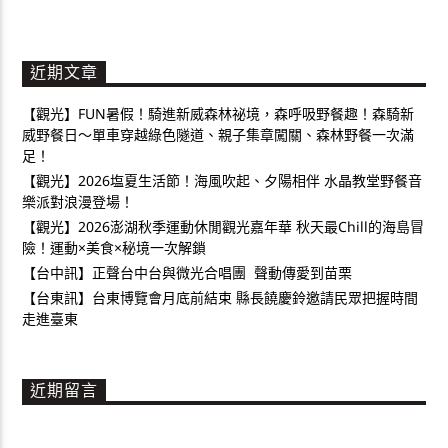
近期文章
【觀光】FUN暑假！騎進新威森林祕境，森呼吸野餐趣！森騎新
威野餐日～單車穿越綠色隧道、親子集章闖關、森林野餐一次滿
足！
【觀光】2026塩夏生活節！海風吹起、夕陽相伴 水晶教堂野餐音
樂派對浪漫登場！
【觀光】2026澎湖秋季運動休閒觀光嘉年華 秋天最Chill的海島冒
險！運動×美食×秘境一次解鎖
【台中訊】正聲台中台與微光合唱團 聲動傳愛到苗栗
【台東訊】台東博覽會月底前結束 縣長饒慶鈴邀請民眾把握時間
走進臺東
近期留言