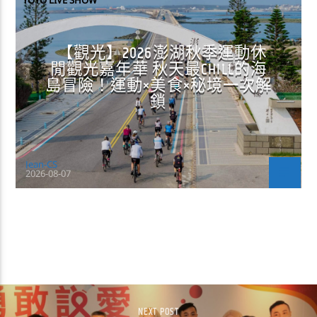
【觀光】2026澎湖秋季運動休
閒觀光嘉年華 秋天最CHILL的海
島冒險！運動×美食×秘境一次解
鎖
Jean-CS
2026-08-07
CONTINUE READING
NEXT POST