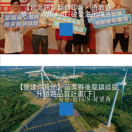
【台北訊】翻轉印象、勇敢逐
夢！ 理解U=U打破愛滋困境！
PREVIOUS POST
【營建你我他】苗栗縣後龍鎮談提
升道路品質計畫(下)