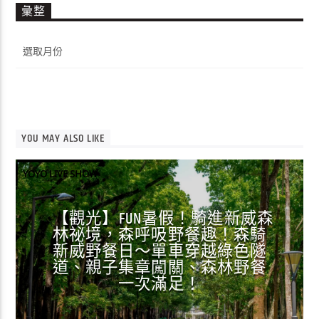
彙整
彙
整
YOU MAY ALSO LIKE
YOYO LIVE SHOW
【觀光】FUN暑假！騎進新威森
林祕境，森呼吸野餐趣！森騎
新威野餐日～單車穿越綠色隧
道、親子集章闖關、森林野餐
一次滿足！