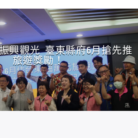
振興觀光 臺東縣府6月搶先推
旅遊獎勵！