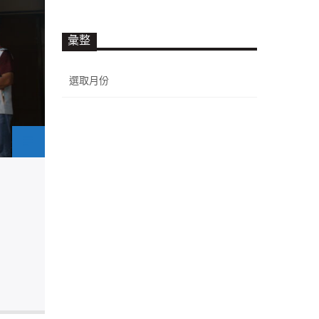
彙整
彙
整