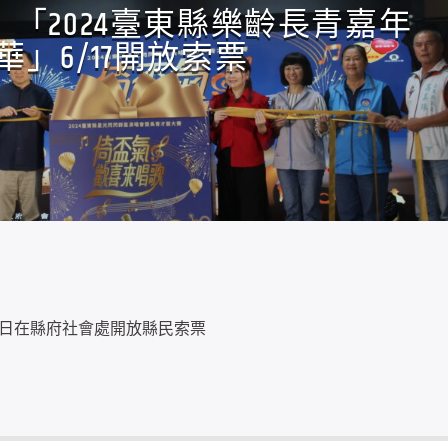
「2024臺東縣樂齡長青嘉年
華」6/17開放索票
1日在縣府社會處開放縣民索票