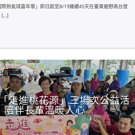
國際熱氣球嘉年華」即日起至8/19連續45天在臺東鹿野高台登
[…]
「走進桃花源」三場次公益活
 陪伴長輩溫暖人心