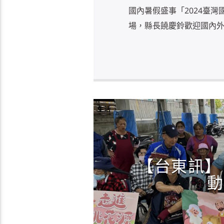
國內暑假盛事「2024臺灣
場，縣長饒慶鈴歡迎國內外 
生活
【台東訊】
動