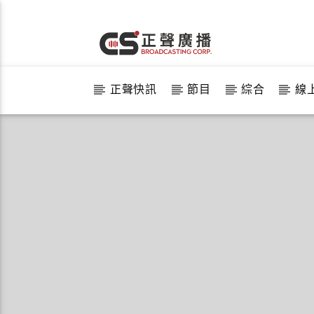
正聲快訊
節目
綜合
線