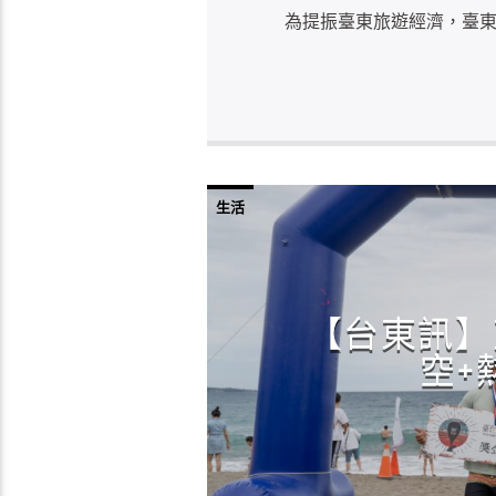
為提振臺東旅遊經濟，臺東
生活
【台東訊】
空+