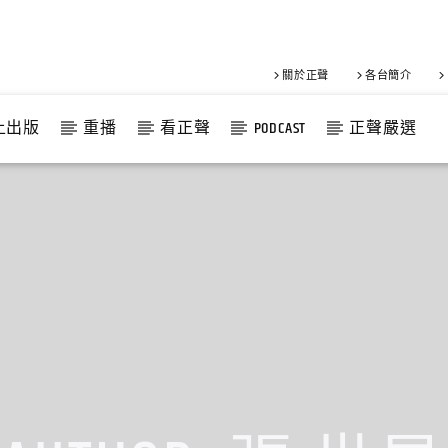
關於正聲
各台簡介
上出版
重播
看正聲
PODCAST
正聲嚴選