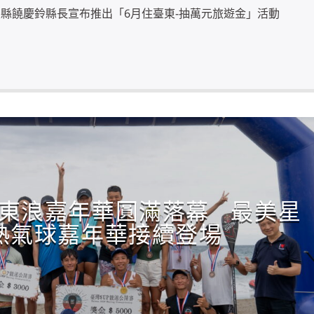
縣饒慶鈴縣長宣布推出「6月住臺東-抽萬元旅遊金」活動
東浪嘉年華圓滿落幕 最美星
熱氣球嘉年華接續登場