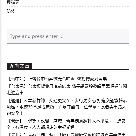
農糧署
防疫
近期文章
【台中訊】正聲台中台與微光合唱團 聲動傳愛到苗栗
【台東訊】台東博覽會月底前結束 縣長饒慶鈴邀請民眾把握時間
走進臺東
【營建】人本新竹縣．交通更安全、步行更安心 打造交通寧靜示
範區，限速30不是找麻煩，而是守護每一位學童、長者與用路人
的安全！
【營建】一條街，改變一座城！青年創意翻轉人本環境，打造安
全、有溫度、人人都想走的幸福街道
【臺北訊】青春共創「藝」「數」臺灣數學藝術跨域嘉年華演出