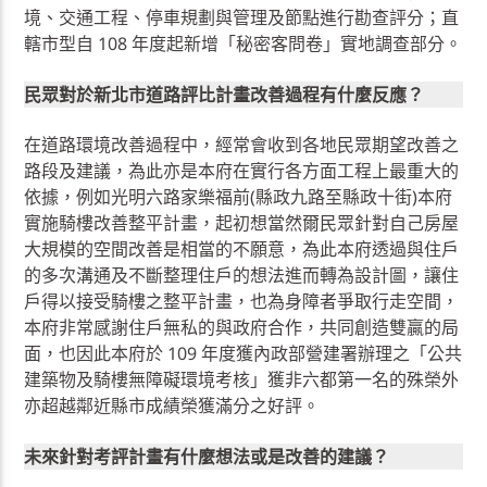
境、交通工程、停車規劃與管理及節點進行勘查評分；直
轄市型自 108 年度起新增「秘密客問卷」實地調查部分。
民眾對於新北市道路評比計畫改善過程有什麼反應？
在道路環境改善過程中，經常會收到各地民眾期望改善之
路段及建議，為此亦是本府在實行各方面工程上最重大的
依據，例如光明六路家樂福前(縣政九路至縣政十街)本府
實施騎樓改善整平計畫，起初想當然爾民眾針對自己房屋
大規模的空間改善是相當的不願意，為此本府透過與住戶
的多次溝通及不斷整理住戶的想法進而轉為設計圖，讓住
戶得以接受騎樓之整平計畫，也為身障者爭取行走空間，
本府非常感謝住戶無私的與政府合作，共同創造雙贏的局
面，也因此本府於 109 年度獲內政部營建署辦理之「公共
建築物及騎樓無障礙環境考核」獲非六都第一名的殊榮外
亦超越鄰近縣市成績榮獲滿分之好評。
未來針對考評計畫有什麼想法或是改善的建議？