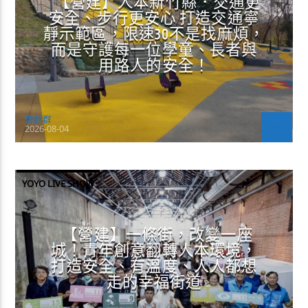
【營建】人本新竹縣．交通更
安全、步行更安心 打造交通寧
靜示範區，限速30不是找麻煩，
而是守護每一位學童、長者與
用路人的安全！
曾超群
2026-08-04
YOYO LIVE SHOW
【營建】一條街，改變一座
城！青年創意翻轉人本環境，
打造安全、有溫度、人人都想
走的幸福街道