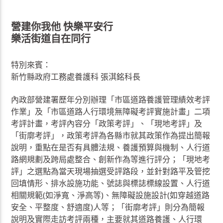
營建你我他 快樂平安行
樂活街道自在同行
特別來賓：
新竹縣政府工務處養護科 張淇銘科長
內政部營建署歷年分別辦理「市區道路養護管理績效考評
作業」及「市區道路人行環境無障礙考評實施計畫」二項
考評計畫，考評內容分「政策考評」、「現地考評」及
「街廓考評」，政策考評為各縣市就其政策作為提出簡報
說明，重點在是否有具體法規、養護預算與機制、人行道
路網規劃及跨局處整合、創新作為等進行評分；「現地考
評」之選點為當天現場抽選受評路段，並針對路平及管挖
回填情形、排水設施功能、號誌與標誌標線設置、人行道
相關規範(如淨寬、淨高等)、無障礙設施設計(如穿越道路
安全、平整度、舒適度)人等；「街廓考評」則分為簡報
說明及實際走訪考評兩種，主要就其道路養護、人行環