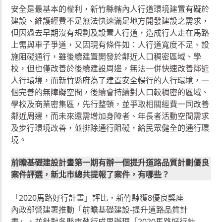
安全是最基本的權利，新竹縣轄內人行道環境建置有礙於
建設、維護經費不足無法快速滿足地方開發建設之需求，
但因過去早期沒有規劃及設置人行道，造成行人走在馬路
上需與車子爭道，又因現有條件如：人行道寬度不足、設
施阻礙通行，雖後續建置開發於鄰近人口稠密區域、學
校，但也僅改善於後續建設周邊，無法一併快速改善鄰近
人行環境，而新竹縣府為了建置安全暢行的人行環境，一
個完善的無障礙空間，後續會持續對人口較稠密的區域、
學校及商業密集區，先行整頓，並爭取相關經費一同改善
鄰近周邊，而未來還需增加身障者、年長者活動空間需求
及步行環境改善，並排除通行阻礙，給民眾健全的通行環
境。
前瞻基礎建設計畫第一期有辦一個提升道路品質計劃優良
案件評選，新北市總共提報了案件，有哪些？
「2020馬路好行計畫」評比，新竹縣獲8優良獎座
內政部營建署推動「前瞻基礎建設-提升道路品質計
畫」，並針對各縣市執行成果辦理「2020馬路好行計