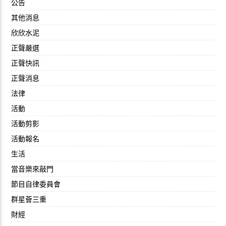
公告
其他消息
欣欣水泥
正聲嚴選
正聲快訊
正聲消息
法律
活動
活動剪影
活動報名
生活
當音樂來敲門
節目自律委員會
群星薈三重
財經