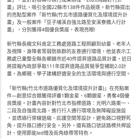
畫」評比，吸引全國22縣市138件作品競逐。新竹縣提出
的亮點型案件「新竹縣(竹北市道路優質化及環境提升計
畫」及一般案件「豆子埔溪自強北路至安溪寮橋人行計
畫」，分別獲得4個優良獎座，表現亮眼!
新竹縣長楊文科肯定工務處道路工程照顧到幼童、老年人
及視障、身障者等弱勢族群的友善通行環境，他並表示工
務處已彙整全縣各鄉鎮市近40件提昇道路品質計畫，近日
將提報內政部爭取111年提昇道路品質競爭型補助2.0計
畫，為鄉親、學子建構舒適安全的生活環境與通行空間。
「新竹縣(竹北市道路優質化及環境提升計畫)」在亮點案
件—創意綜合類獲得評審1顆金星、6顆銀星，勇奪4個優
良獎座。計畫內容針對竹北市指標道路：光明六路東一、
二段及自強南北路，進行行人通行環境及無障礙設施設
，並透過行穿線退縮、庇護空間等設計，避免路口視野死
角，提升路口通行安全。另外，還有路口號誌路標共桿設
計、使用節能led燈及街角綠帶等特色。