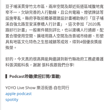
豆子埔溪貫穿竹北市區，兩岸空間及鄰近街道區域腹地寬
窄不一，欠缺完善的人行動線，且公共電箱、燈號牌誌等
設施零亂，縣府爭取前瞻基礎建設計畫補助執行「豆子埔
溪自強北路至安溪寮橋人行計畫」，這次參加「2020馬
路好行計畫」一般案件類別評比，也以建構人行通廊，配
置合理使用空間、擴增用路人空間及改善城市綠廊、形塑
具有地區文化特色之生態城鎮等成效，得到4個優良獎座
殊榮。
好的，今天真的很高興能夠邀請到新竹縣政府工務處養護
科張淇銘科長，謝謝 張科長跟我們分享!
▍Podcast聆聽(歡迎訂閱/重聽)
YOYO Live Show 樂活街道-自在同行
apple podcast
spotity