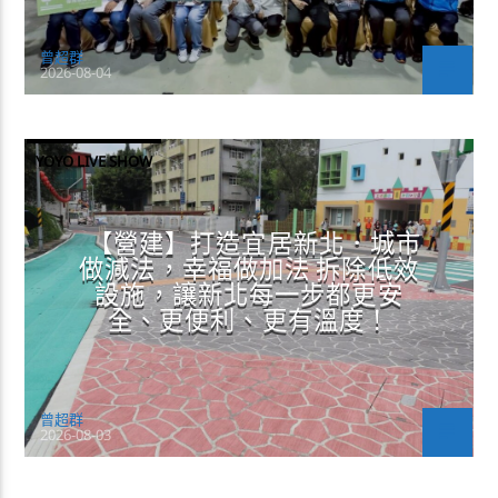
曾超群
2026-08-04
YOYO LIVE SHOW
【營建】打造宜居新北．城市
做減法，幸福做加法 拆除低效
設施，讓新北每一步都更安
全、更便利、更有溫度！
曾超群
2026-08-03