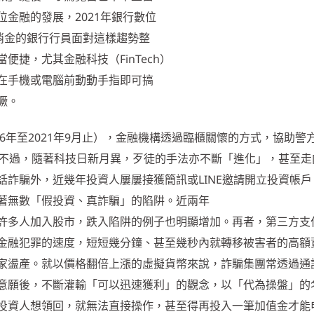
金融的發展，2021年銀行數位
消金的銀行行員面對這樣趨勢整
捷，尤其金融科技（FinTech）
在手機或電腦前動動手指即可搞
獗。
16年至2021年9月止），金融機構透過臨櫃關懷的方式，協助警
。不過，隨著科技日新月異，歹徒的手法亦不斷「進化」，甚至走
話詐騙外，近幾年投資人屢屢接獲簡訊或LINE邀請開立投資帳戶
著無數「假投資、真詐騙」的陷阱。近兩年
許多人加入股市，跌入陷阱的例子也明顯增加。再者，第三方支
金融犯罪的速度，短短幾分鐘、甚至幾秒內就轉移被害者的高額
家盪產。就以價格翻倍上漲的虛擬貨幣來說，詐騙集團常透過通
意願後，不斷灌輸「可以迅速獲利」的觀念，以「代為操盤」的
投資人想領回，就無法直接操作，甚至得再投入一筆加值金才能