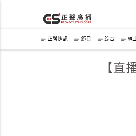
正聲快訊
節目
綜合
線
【直播】