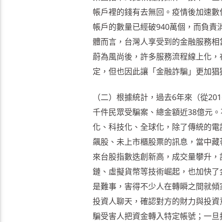
帳戶裡的錢有去無回。疫情後加速數位
帳戶的數量已經破940萬個，而負責
體而言，台灣人享受到的金融服務相當便
蔚為風尚後，許多服務流程線上化，
定，但也因此讓「金融詐騙」更加猖
（二）根據統計，過去6年來（從20
千件民眾受騙案、總金額近38億元
化、科技化、全球化，除了傳統的電
飆股、未上市櫃股票的訊息，當中藏
來台股指數迭創新高，成交量攀升，
鏈、虛擬貨幣等技術崛起，也加快了
是難事，害得不少人在轉瞬之間就傾
投資人聊天，確認對方的財力與投資
騙受害人把資金轉入特定帳號；一旦