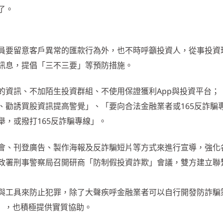
了。
員要留意客戶異常的匯款行為外，也不時呼籲投資人，從事投資
訊息，提倡「三不三要」等預防措施。
的資訊、不加陌生投資群組、不使用保證獲利App與投資平台；
、勸誘買股資訊提高警覺」、「要向合法金融業者或165反詐騙
，或撥打165反詐騙專線」。
會、刊登廣告、製作海報及反詐騙短片等方式來進行宣導，強化
政署刑事警察局召開研商「防制假投資詐欺」會議，雙方建立聯
與工具來防止犯罪，除了大聲疾呼金融業者可以自行開發防詐騙
），也積極提供實質協助。