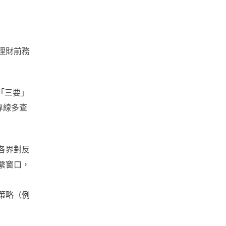
理財前務
「三要」
專線多查
各界對反
繫窗口，
策略（例