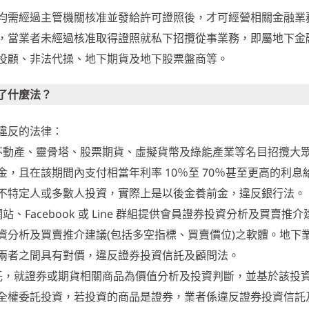
均需經過主管機關核准並發給許可證照後，才可經營相關金融業
，當業者未經過核准取得證照就私下招攬從事業務，即屬地下金
投顧、非法代操、地下期貨及地下股票盤商等。
了什麼法？
違反的法律：
不動產、靈骨塔、股票期貨、虛擬貨幣及綠能產業等名目招攬大
，且在該期間內支付相當年利率 10％至 70％甚至更高的利息
不特定人或多數人投資，實際上是以後金養前金，違反銀行法。
Facebook 或 Line 群組提供會員證券投資分析及買賣推
資分析及買賣推介建議(包括多空指標、買賣價位)之軟體。地下
兩者之間具有對價，違反證券投資信託及顧問法。
託，就證券或期貨相關商品為價值分析及投資判斷，並基於該投
全權委託投資，若投資的商品是證券，業者係違反證券投資信託