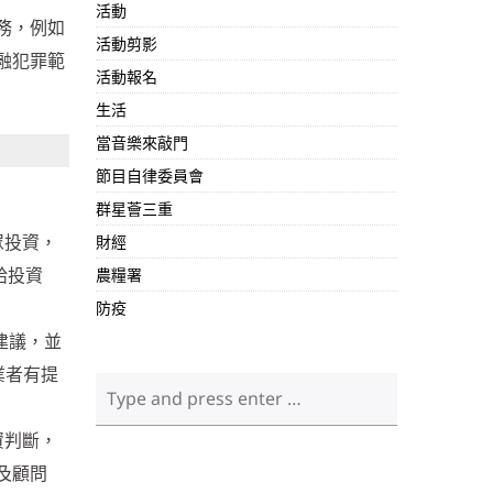
活動
務，例如
活動剪影
融犯罪範
活動報名
生活
當音樂來敲門
節目自律委員會
群星薈三重
眾投資，
財經
給投資
農糧署
防疫
介建議，並
業者有提
資判斷，
及顧問