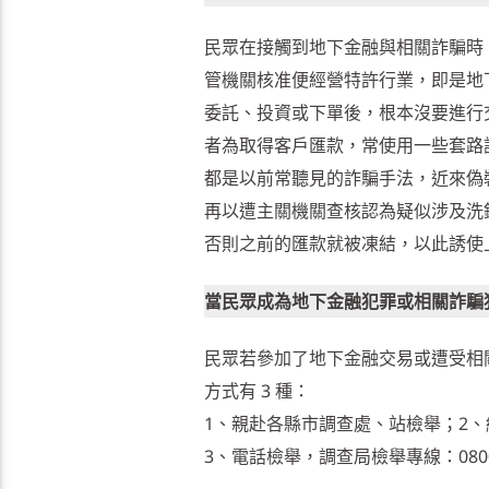
民眾在接觸到地下金融與相關詐騙時
管機關核准便經營特許行業，即是地
委託、投資或下單後，根本沒要進行
者為取得客戶匯款，常使用一些套路
都是以前常聽見的詐騙手法，近來偽
再以遭主關機關查核認為疑似涉及洗
否則之前的匯款就被凍結，以此誘使
當民眾成為地下金融犯罪或相關詐騙
民眾若參加了地下金融交易或遭受相
方式有 3 種：
1、親赴各縣市調查處、站檢舉；2
3、電話檢舉，調查局檢舉專線：0800-0