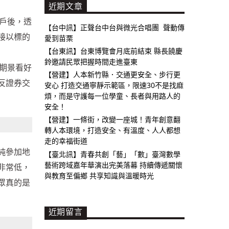
近期文章
帳戶後，透
【台中訊】正聲台中台與微光合唱團 聲動傳
接以標的
愛到苗栗
【台東訊】台東博覽會月底前結束 縣長饒慶
鈴邀請民眾把握時間走進臺東
司期景看好
【營建】人本新竹縣．交通更安全、步行更
反證券交
安心 打造交通寧靜示範區，限速30不是找麻
煩，而是守護每一位學童、長者與用路人的
安全！
【營建】一條街，改變一座城！青年創意翻
轉人本環境，打造安全、有溫度、人人都想
走的幸福街道
純參加地
【臺北訊】青春共創「藝」「數」臺灣數學
藝術跨域嘉年華演出完美落幕 持續傳遞關懷
非常低，
與教育至偏鄉 共享知識與溫暖時光
眾真的是
近期留言