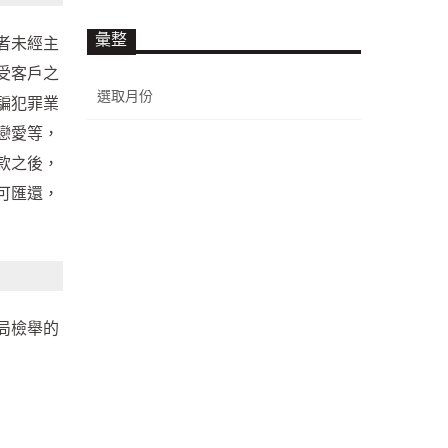
彙整
者未經主
受客戶之
彙
騙犯罪業
整
戀愛等，
款之後，
可匯還，
局檢舉的