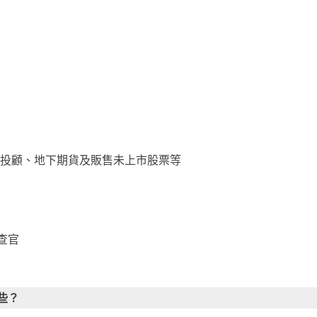
、投顧、地下期貨及販售未上市股票等
查官
些？