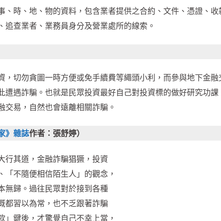
事、時、地、物的資料，包含業者提供之合約、文件、憑證、收
、追查業者、業務員身分及營業處所的線索。
資，切勿貪圖一時方便或免手續費等繩頭小利，而參與地下金融
此遭遇詐騙。也就是民眾投資最好自己對投資標的做好研究功課
融交易，自然也會遠離相關詐騙。
家》雜誌
作者：張舒婷）
大行其道，金融詐騙猖獗，投資
、「不隨便相信陌生人」的觀念，
本無歸。過往民眾對於接到各種
概都習以為常，也不乏跟著詐騙
款」鍵後，才驚覺自己不幸上當，