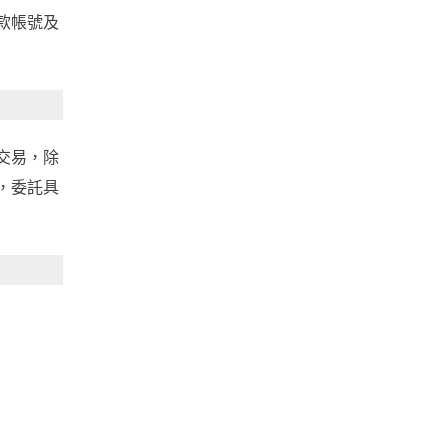
款帳號及
交易，除
，委託具