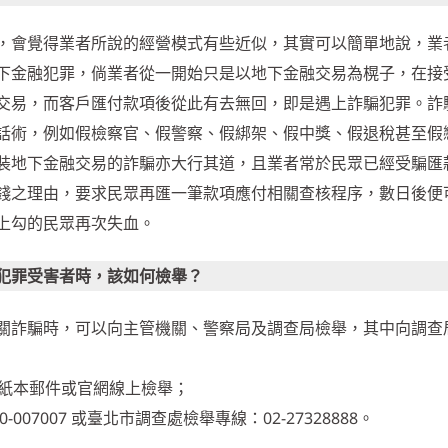
，會覺得業者所說的經營模式有些近似，其實可以簡單地說，業
下金融犯罪，倘業者從一開始只是以地下金融交易為榥子，在接
交易，而客戶匯付款項後從此有去無回，即是遇上詐騙犯罪。詐
話術，例如假檢察官、假警察、假綁架、假中獎、假退稅甚至假
裝地下金融交易的詐騙亦大行其道，且業者常於民眾已經受騙匯
錢之理由，要求民眾再匯一筆款項應付相關查核程序，數日後便
上勾的民眾再次失血。
犯罪受害者時，該如何檢舉？
關詐騙時，可以向主管機關、警察局及調查局檢舉，其中向調查
、紙本郵件或官網線上檢舉；
07007 或臺北市調查處檢舉專線：02-27328888。