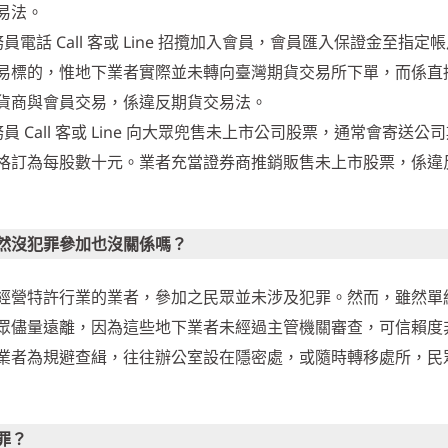
易法。
電話 Call 客或 Line 招攬加入會員，會員匯入保證金至指定
易標的，惟地下業者實際並未轉向臺灣期貨交易所下單，而係直
貨商與會員交易，係違反期貨交易法。
 Call 客或 Line 向大眾兜售未上市公司股票，通常會寄送公
格訂為每股數十元。業者充當證券商推銷販售未上市股票，係違
然沒犯罪參加也沒關係嗎？
經營特許行業的業者，參加之民眾並未涉及犯罪。然而，雖然單
眾儘量遠離，因為這些地下業者未經過主管機關審查，可信賴度
業者為規避查緝，往往辦公室設在隱密處，或隨時轉移處所，民
罪？