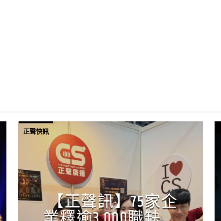
正聲快訊
【正聲訊】75家企
業釋逾3,000職缺