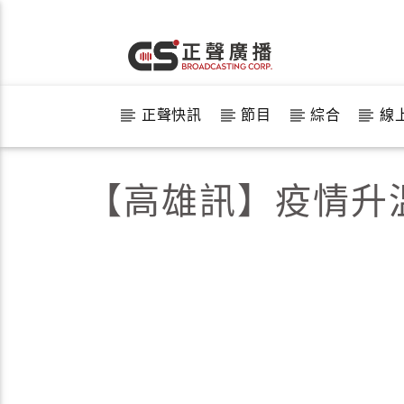
正聲快訊
節目
綜合
線
【高雄訊】疫情升