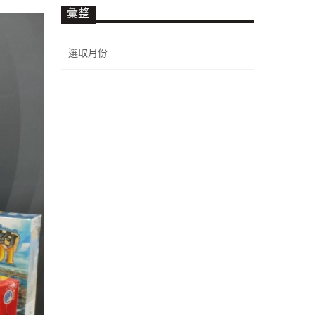
彙整
彙
整