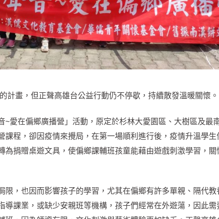
的計畫，但正聲高雄台公益行動仍不停歇，持續散發溫暖關懷。
音~愛在偏鄉廣播營」活動，原定於杉林大愛園區、大樹區及最
營課程，卻因疫情來攪局，在第一場順利進行後，疫情升溫學生
轉為捐贈桌遊文具，使偏鄉課輔班孩童能藉由遊戲刺激學習，關
侷限，也因而影響孩子的學習，尤其在偏鄉有許多單親、隔代教
指導課業，或缺少安親班等機構，孩子們經常在外遊蕩，因此需