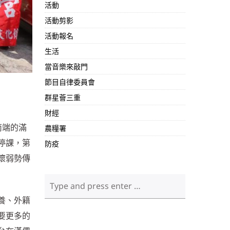
活動
活動剪影
活動報名
生活
當音樂來敲門
節目自律委員會
群星薈三重
財經
南端的滿
農糧署
停課，第
防疫
懷弱勢傳
養、外籍
要更多的