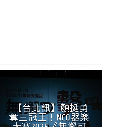
正聲消息
【台北訊】顏挺勇
奪三冠王！NCO器樂