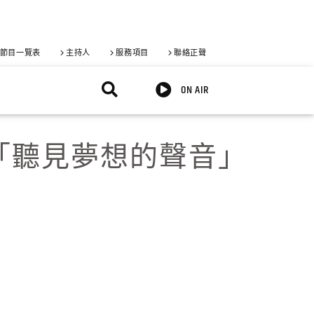
節目一覽表
主持人
服務項目
聯絡正聲
ON AIR
「聽見夢想的聲音」
X