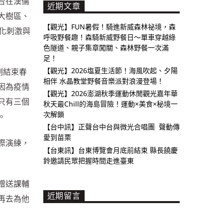
台在漢儒
近期文章
大樹區、
【觀光】FUN暑假！騎進新威森林祕境，森
化刺激與
呼吸野餐趣！森騎新威野餐日～單車穿越綠
色隧道、親子集章闖關、森林野餐一次滿
足！
【觀光】2026塩夏生活節！海風吹起、夕陽
剛結束春
相伴 水晶教堂野餐音樂派對浪漫登場！
因為疫情
【觀光】2026澎湖秋季運動休閒觀光嘉年華
只有三個
秋天最Chill的海島冒險！運動×美食×秘境一
次解鎖
。
【台中訊】正聲台中台與微光合唱團 聲動傳
愛到苗栗
際演練，
【台東訊】台東博覽會月底前結束 縣長饒慶
鈴邀請民眾把握時間走進臺東
贈送課輔
近期留言
再去為他