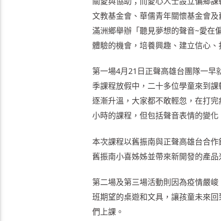
關愛與協助；而愛心人士設立偏鄉課
文教基金會、華儒青年關懷基金會及
滿洲鄉舉辦「聽見夢想的聲音~愛在
體驗的機會，培養興趣、建立信心、
第一場4月21日正聲高雄台團隊一
季課程放假中，二十多位學童來到課
逐漸升溫，大家都不敢輕忽，在打完
小時的課程，但包括聲音表情的變化
本次課程以舊振南與正聲高雄台合作
舊振南小喜姊姊並帶來新開發的產品
第二場及第三場活動則因為疫情嚴峻
班期望的桌遊和文具，讓孩童未來回
們上課。