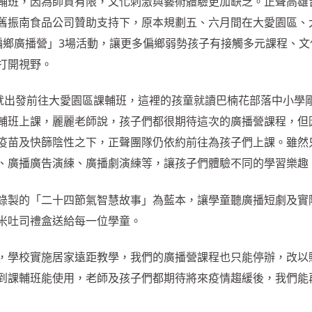
輔班，因為師資有限，文化刺激與藝術體驗更加缺乏。正聲高雄
舊振南食品公司贊助支持下，原本規劃五、六月間在大愛園區、
偏鄉廣播營」3場活動，讓更多偏鄉弱勢孩子有接觸多元課程、文
打開視野。
早就出發前往大愛園區課輔班，這裡的孩童就讀巴楠花部落中小學
輔班上課，麗麗老師說，孩子們都很期待這次的廣播營課程，但
疫苗及快篩陰性之下，正聲團隊仍依約前往為孩子們上課。雖然
、廣播廣告演練、廣播劇演練等，讓孩子們體驗不同的學習樂趣
錄製的「二十四節氣智慧故事」為藍本，讓學童聽廣播短劇及實
米吐司禮盒送給每一位學童。
，學校實施居家遠距教學，我們的廣播營課程也只能停辦，改以
到課輔班能使用，老師及孩子們都期待將來疫情趨緩後，我們能