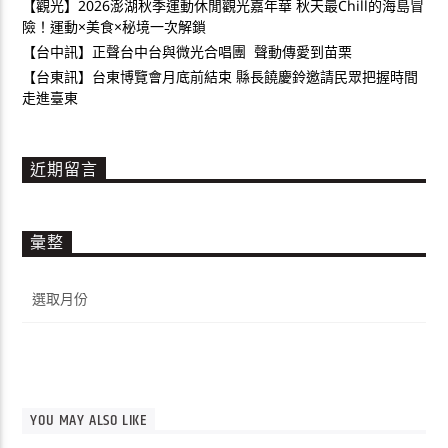
【觀光】2026澎湖秋季運動休閒觀光嘉年華 秋天最Chill的海島冒
險！運動×美食×秘境一次解鎖
【台中訊】正聲台中台與微光合唱團 聲動傳愛到苗栗
【台東訊】台東博覽會月底前結束 縣長饒慶鈴邀請民眾把握時間
走進臺東
近期留言
彙整
彙
整
YOU MAY ALSO LIKE