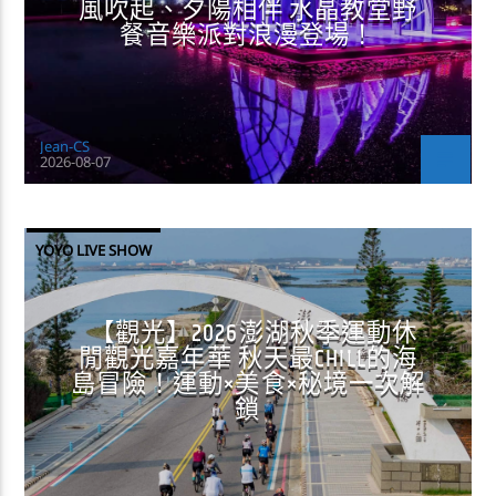
風吹起、夕陽相伴 水晶教堂野
餐音樂派對浪漫登場！
Jean-CS
2026-08-07
YOYO LIVE SHOW
【觀光】2026澎湖秋季運動休
閒觀光嘉年華 秋天最CHILL的海
島冒險！運動×美食×秘境一次解
鎖