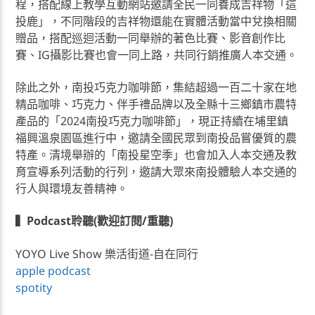
程，搭配線上教學互動網站邀請全民一同養成吉祥物「這
投鹿」，不同階段的吉祥物還能在實體活動當中兌換相關
贈品，搭配巡迴活動一同舉辦的著色比賽、影音創作比
賽、IG攝影比賽也會一同上路，共同行銷推廣人本交通。
除此之外，南投巧克力咖啡節，集結超過一百二十家在地
精品咖啡、巧克力、伴手禮品牌以及全縣十三鄉鎮市農特
產品的「2024南投巧克力咖啡節」，現正持續在埔里鎮
福興溫泉園區進行中，邀請全國民眾到南投品嘗優質的農
特產。清境舉辦的「南投星空季」也會加入人本交通及教
育宣導系列活動的行列，邀請大眾來南投體驗人本交通的
行人與環境友善精神。
▍Podcast聆聽(歡迎訂閱/重聽)
YOYO Live Show 樂活街道-自在同行
apple podcast
spotity