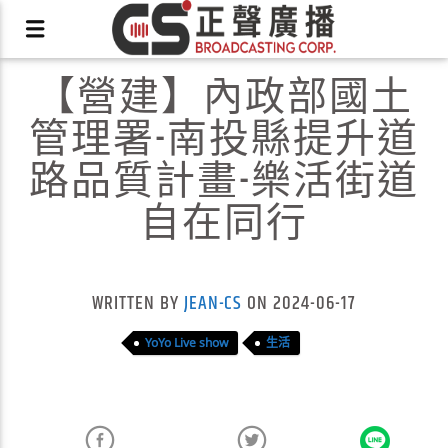
【營建】內政部國土
管理署-南投縣提升道
路品質計畫-樂活街道
自在同行
X
WRITTEN BY
JEAN-CS
ON 2024-06-17
YoYo Live show
生活