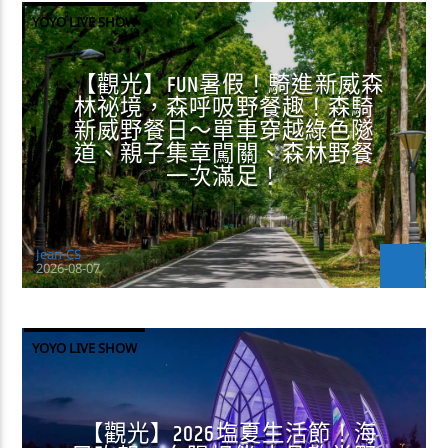
YOYO LIVE SHOW
【觀光】FUN暑假！騎進新威森
林祕境，森呼吸野餐趣！森騎
新威野餐日～單車穿越綠色隧
道、親子集章闖關、森林野餐
一次滿足！
Jean-CS
2026-08-07
YOYO LIVE SHOW
【觀光】2026塩夏生活節！海