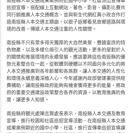
南投縣人本交通成果案例附近國中小學、社區派出宣傳車
巡迴宣導，搭配線上互動網站、著色、影音、攝影比賽共
同行銷推廣人本交通概念，並與新生代網紅黃小玫合作打
造南投縣人本交通主題曲，以遊子返鄉看見故鄉道路與環
境的改善，傳遞人本交通注重的人性關懷。
南投縣不只有眾多得天獨厚的大自然美景、豐饒富庶的特
色物產，以及多樣化吸引人的觀光活動，更多的是對於人
的關懷和推展環境的永續發展，應該要將這些南投縣的優
勢元素整合在一起，從軟體到硬體以不同面向多元化的將
人本交通推廣到各年齡層和各族群，讓人本交通的人性化
和環境永續意義深植人心。今年感謝內政部營建署提供經
費補助，讓南投縣政府能夠有機會獲得更多的能量，將政
府的重要交通建設政策整合各界的資源，以教育推廣的角
度，讓更多人知道。
南投縣府觀光處陳志賢處長表示，南投縣人本交通及教育
宣導，進行校園和社區巡迴宣導活動，在南投縣人本交通
成果案例鄰近的國中小學、社區，進行宣傳車巡迴宣導課