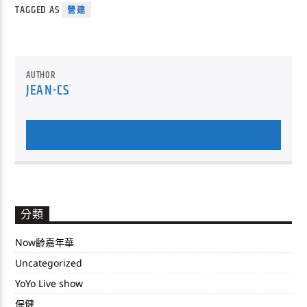
TAGGED AS
營建
AUTHOR
JEAN-CS
AUTHOR'S ARCHIVE
分類
Now齡嘉年華
Uncategorized
YoYo Live show
保健