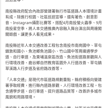
南投縣政府配合內政部營建署執行市區道路人本環境計畫
有成，除進行校園、社區巡迴宣導，還有著色、創意影
音、Instagram攝影比賽等，搭配4月南投螢火蟲季、9月
南投星空季，將人本交通推廣內容融入舞台演出與周邊闖
關遊戲，讓更多人看見成果。
南投縣近年人本交通改善工程包含南投市南崗國中、草屯
鎮敦和國小、魚池鄉魚池國小、竹山國中等周邊通學步
道、自行車道，及東埔溫泉區改造、魚池街道路景觀與人
行環境改善、鹿谷鄉自然教育區園外人行道改善、草屯鎮
草溪路人行步道及省府路改善等。
「人本交通」是現代市區道路規劃重點，縣府積極向營建
署爭取經費，進行縣內道路景觀、人行環境改善工程，包
含通學步道、自行車道、提升道路品質等，改善許多城市
風貌和用路環境。