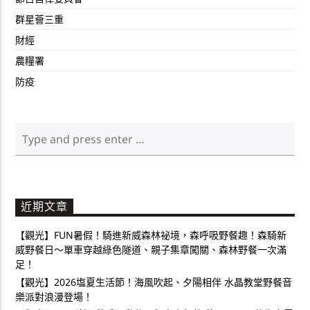
群星薈三重
財經
農糧署
防疫
近期文章
【觀光】FUN暑假！騎進新威森林祕境，森呼吸野餐趣！森騎新
威野餐日～單車穿越綠色隧道、親子集章闖關、森林野餐一次滿
足！
【觀光】2026塩夏生活節！海風吹起、夕陽相伴 水晶教堂野餐音
樂派對浪漫登場！