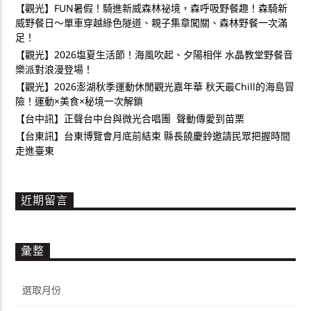
【觀光】FUN暑假！騎進新威森林祕境，森呼吸野餐趣！森騎新
威野餐日～單車穿越綠色隧道、親子集章闖關、森林野餐一次滿
足！
【觀光】2026塩夏生活節！海風吹起、夕陽相伴 水晶教堂野餐音
樂派對浪漫登場！
【觀光】2026澎湖秋季運動休閒觀光嘉年華 秋天最Chill的海島冒
險！運動×美食×秘境一次解鎖
【台中訊】正聲台中台與微光合唱團 聲動傳愛到苗栗
【台東訊】台東博覽會月底前結束 縣長饒慶鈴邀請民眾把握時間
走進臺東
近期留言
彙整
彙
整