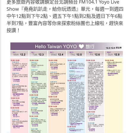
更多旅遊內容敬請鎖定台北調頻台 FM104.1 Yoyo Live
Show『堯堯趴趴走，給你玩透透』單元，每週一到週四
中午12點到下午2點、週五下午1點到2點及週日下午6點
半到7點，豐富內容等你來探索粉絲團也上線啦，趕快來
按讚！