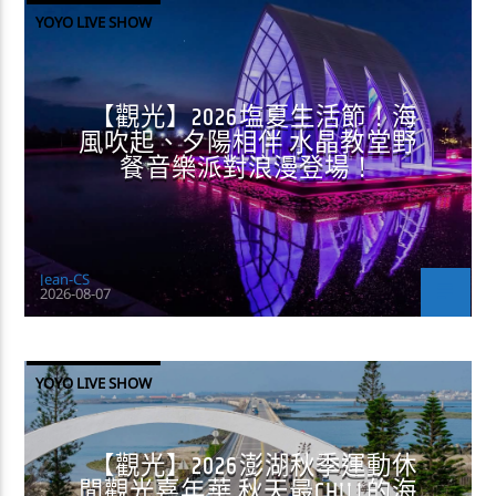
YOYO LIVE SHOW
【觀光】2026塩夏生活節！海
風吹起、夕陽相伴 水晶教堂野
餐音樂派對浪漫登場！
Jean-CS
2026-08-07
YOYO LIVE SHOW
【觀光】2026澎湖秋季運動休
閒觀光嘉年華 秋天最CHILL的海