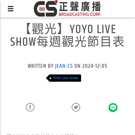
【觀光】YOYO LIVE
SHOW每週觀光節目表
X
WRITTEN BY
JEAN-CS
ON 2024-12-05
YoYo Live show