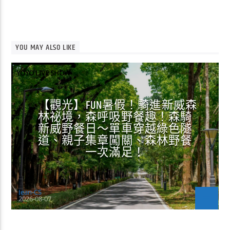
YOU MAY ALSO LIKE
YOYO LIVE SHOW
【觀光】FUN暑假！騎進新威森
林祕境，森呼吸野餐趣！森騎
新威野餐日～單車穿越綠色隧
道、親子集章闖關、森林野餐
一次滿足！
Jean-CS
2026-08-07