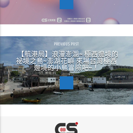
PREVIOUS POST
【航港局】浪漫澎湖~ 極西邊境的
祕境之島~澎湖花嶼 來場台灣極西
邊境的小島冒險吧~！