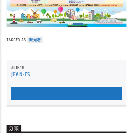
TAGGED AS
觀光署
AUTHOR
JEAN-CS
AUTHOR'S ARCHIVE
分類