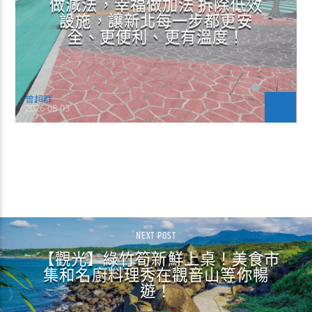
做減法，幸福做加法 拆除低效
設施，讓新北每一步都更安
全、更便利、更有溫度！
曾超群
2026-08-03
CONTINUE READING
NEXT POST
【觀光】綠竹筍新鮮上桌！美食市
集和名廚料理秀在觀音山等你暢
遊！