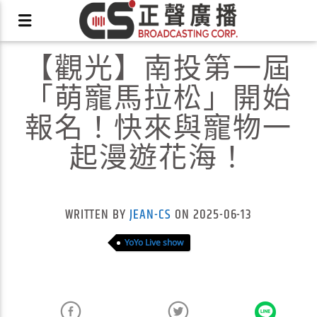
【觀光】南投第一屆
「萌寵馬拉松」開始
報名！快來與寵物一
起漫遊花海！
X
WRITTEN BY
JEAN-CS
ON 2025-06-13
YoYo Live show