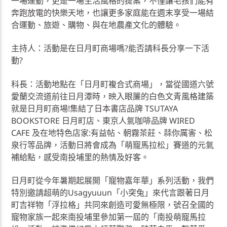
一場運動，更是一場生活風格的提案，不僅讓毛孩們能有
奔跑放電的快樂天地，也讓更多家庭能在週末享受一場結
合運動、旅遊、購物、與在地農產文化的體驗。
主持人：活動是在日月町商場嗎?能否請科長分享一下活
動?
科長：活動地點在「日月町複合式商場」，當從國道六號
愛蘭交流道前往日月潭時，映入眼簾的白色文青風格建築
就是日月町商場!集結了日本書店品牌 TSUTAYA
BOOKSTORE 日月町店、東京人氣咖啡品牌 WIRED
CAFE 及在地特色店家:有益帖、朝霧茶莊、蒜你厲害、松
泉行等品牌，活動日將會成為「萌寵馬拉松」賽道的元氣
補給點，感受南投埔里的熱情及好客。
日月町從今年暑期起展開「寵物嘉年華」系列活動，我們
特別邀請超萌的Usagyuuun「小突兔」來代言跟著日月
町吉祥物「浮拉格」共同來創造可愛無極限，號召全國的
寵物家族一起來南投埔里參加第一屆的「南投萌寵馬拉