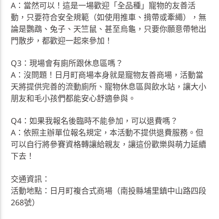
A：當然可以！這是一場歡迎「全品種」寵物的友善活
動，只要符合安全規範（如使用推車、揹帶或牽繩），無
論是鸚鵡、兔子、天竺鼠、甚至烏龜，只要你願意帶牠出
門散步，都歡迎一起來參加！
Q3：現場會有廁所跟休息區嗎？
A：沒問題！日月町商場本身就是寵物友善商場，活動當
天將提供完善的流動廁所、寵物休息區與飲水站，讓大小
朋友和毛小孩們都能安心舒適參與。
Q4：如果我報名後臨時不能參加，可以退費嗎？
A：依照主辦單位報名規定，本活動不提供退費服務。但
可以自行將參賽資格轉讓給親友，讓這份歡樂與萌力延續
下去！
交通資訊：
活動地點：日月町複合式商場（南投縣埔里鎮中山路四段
268號）