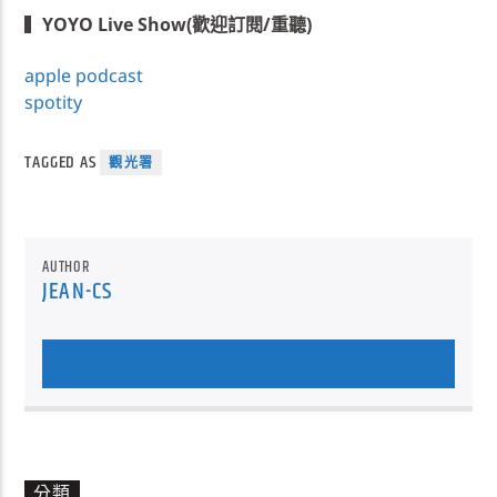
▍
YOYO Live Show(歡迎訂閱/重聽)
apple podcast
spotity
TAGGED AS
觀光署
AUTHOR
JEAN-CS
AUTHOR'S ARCHIVE
分類