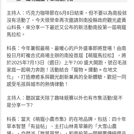
主持人：巧克力咖啡節在6月8日結束，但不要以為南投就
沒有活動了，今天很榮幸再次邀請到南投縣政府觀光處黃
山科長，來分享一下最近又公布的新活動南投第一屆萌寵
馬拉松。
科長：今年暑假最萌、最暖心的戶外盛事即將登場！由南
投日月町複合式商場主辦的南投首屆【萌寵馬拉松】，將
於2025年7月13日（週日）上午7:00 盛大開跑，號召毛孩
家庭一起萌力奔跑！活動結合「寵物 × 運動 × 在地文
化」，打造療癒系與觀光創新兼具的全新體驗，歡迎一同
感受毛孩與城市的熱情律動！
主持人：聽說當天除了趣味競賽以外也有市集活動!是不
是分享一下?
科長：當天《萌寵小農市集》的在地品牌，包括：四十年
草本智慧「有益帖」、主打山林青草藥的「大雪山農
場」、自然派「舞葉草堂」，和南投第一間顛覆傳統選品