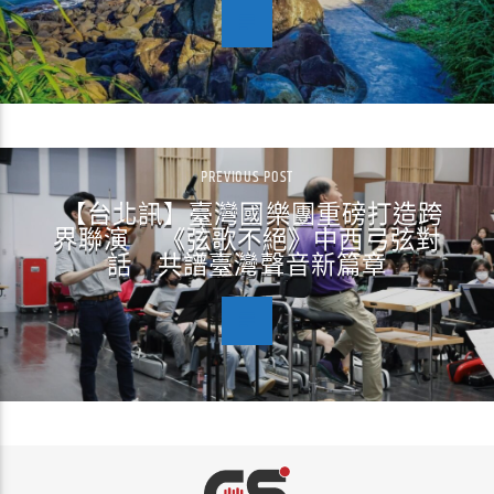
PREVIOUS POST
【台北訊】臺灣國樂團重磅打造跨
界聯演 《弦歌不絕》中西弓弦對
話 共譜臺灣聲音新篇章