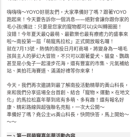
嗨嗨嗨～YOYO好朋友們，大家準備好了嗎？跟著YOYO
跑起來！今天要告訴你一個消息——絕對會讓你跟你家的
毛小孩(備註：只要是您家的寵物都可以)尖叫轉圈圈！
沒錯！今年夏天最Q最萌、最歡樂也最有療癒力的盛事來
啦～南投第一屆「萌寵馬拉松」正式開放報名囉！
就在7月13號，熱情的南投日月町商場，將變身為一場毛
孩與主人的夢幻大冒險，不只可以跟著愛犬、貓皇、鸚鵡
甚至是小兔子一起漫步花海，還有豐富的市集、元氣補給
站、美拍花海賽道、滿滿好禮等你來拿！
今天，我們再次邀請到最了解南投活動精華的黃山科長，
來和我們分享這場全台首創、結合「寵物 × 運動 × 在地文
化」的馬拉松嘉年華到底有多萌、多有趣！還有報名好
康、精彩路線與超強聯名亮點，一次大公開～
準備好了嗎？堯公主vs黃山科長，快問快答，馬上開始～
～～
一、第一屆萌寵嘉年華活動內容