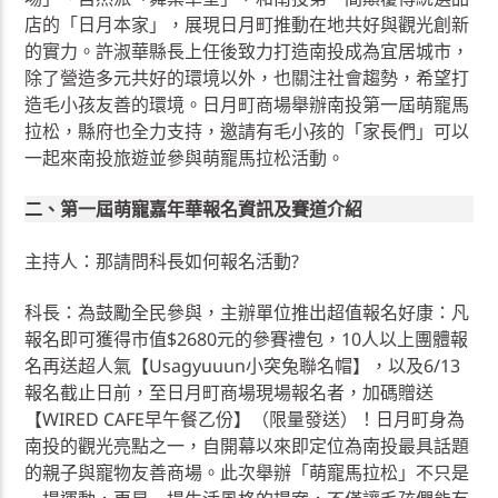
店的「日月本家」，展現日月町推動在地共好與觀光創新
的實力。許淑華縣長上任後致力打造南投成為宜居城市，
除了營造多元共好的環境以外，也關注社會趨勢，希望打
造毛小孩友善的環境。日月町商場舉辦南投第一屆萌寵馬
拉松，縣府也全力支持，邀請有毛小孩的「家長們」可以
一起來南投旅遊並參與萌寵馬拉松活動。
二、第一屆萌寵嘉年華報名資訊及賽道介紹
主持人：那請問科長如何報名活動?
科長：為鼓勵全民參與，主辦單位推出超值報名好康：凡
報名即可獲得市值$2680元的參賽禮包，10人以上團體報
名再送超人氣【Usagyuuun小突兔聯名帽】，以及6/13
報名截止日前，至日月町商場現場報名者，加碼贈送
【WIRED CAFE早午餐乙份】（限量發送）！日月町身為
南投的觀光亮點之一，自開幕以來即定位為南投最具話題
的親子與寵物友善商場。此次舉辦「萌寵馬拉松」不只是