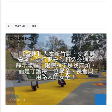
YOU MAY ALSO LIKE
YOYO LIVE SHOW
【營建】人本新竹縣．交通更
安全、步行更安心 打造交通寧
靜示範區，限速30不是找麻煩，
而是守護每一位學童、長者與
用路人的安全！
曾超群
2026-08-04