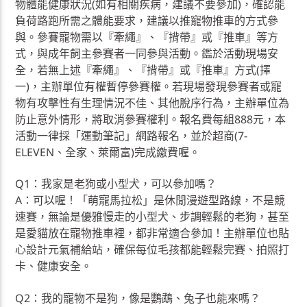
物體能健康狀況(如有相關疾病，建議不要參加)，確認能
負荷路跑所需之體能要求，建議以推寵物推車的方式參
與。參賽寵物需以『牽繩』、『揹帶』或『推車』等方
式，與成年飼主參賽者一同參與活動。鑑於活動現場安
全，若無上述『牽繩』、『揹帶』或『推車』方式(擇
一)，主辦單位有權暫停參賽權。若現場發現參賽者或寵
物有攻擊性有生理情況不佳、其他脫序行為，主辦單位為
防止意外情形，將取消參賽權利。報名費每組888元，本
活動一律採「運動筆記」網路報名，並於超商(7-
ELEVEN、全家、萊爾富)完成繳費喔。
Q1：我家是老狗或小型犬，可以參加嗎？
A：可以喔！「萌寵馬拉松」是休閒漫遊型路線，不是競
速賽，無論是優雅慢走的小型犬、步調輕鬆的老狗，甚至
是愛貓放在寵物推車裡，都非常適合參加！主辦單位也貼
心設計元氣補給站，確保每位毛孩都能輕鬆完賽、拍照打
卡、健康安全。
Q2：我的寵物不是狗，像是鸚鵡、兔子也能來嗎？