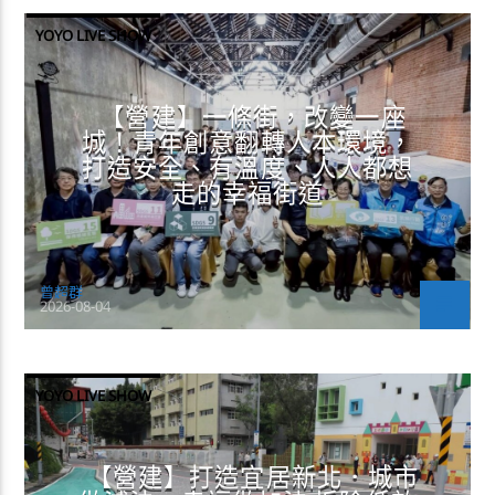
YOYO LIVE SHOW
【營建】一條街，改變一座
城！青年創意翻轉人本環境，
打造安全、有溫度、人人都想
走的幸福街道
曾超群
2026-08-04
YOYO LIVE SHOW
【營建】打造宜居新北．城市