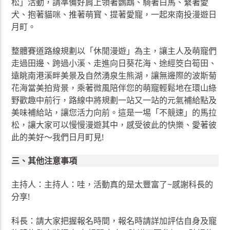
松」活動，請準備好肩上領著鸚鵡、騎著白馬、繫著愛
犬、抱著貓咪、推著萌寳、提著愛寵，一起來南投漫遊日
月町。
整體賽道路線規劃以「休閒漫遊」為主，讓主人及萌寵們
走過田邊、跨過小溪、走進向日葵花海、途經筊白筍田、
遠眺南港溪畔美景及自然湧泉生熊湖，讓無邊際的波斯菊
花海當美拍背景，乘著微風陪伴您的萌寵輕鬆地在環山綠
野歡趣中前行，路線中將規劃一站又一站的元氣補給點及
美味補給站，讓您活力向前。這是一埸「不競速」的馬拉
松，讓大家可以慢慢漫遊其中，感受彼此的快樂、愛著彼
此的美好～我們日月町見!
三、其他注意事項
主持人：主持人：哇，活動真的是太豐富了~感謝科長的
分享!
科長：請大家把握報名時間，報名時請詳加評估自身及寵