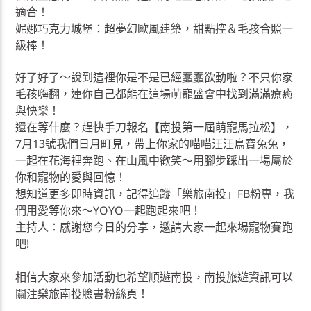
適合！
妮娜巧克力城堡：超夢幻歐風建築，甜點控＆毛孩合照一
級棒！
好了好了～說到這裡你是不是已經蠢蠢欲動啦？不只你家
毛孩嗨翻，連你自己都能在這場萌寵盛會中找到滿滿療癒
與快樂！
還在等什麼？趕快手刀報名【南投第一屆萌寵馬拉松】，
7月13號我們日月町見，帶上你家的喵喵汪汪鳥寶兔兔，
一起在花海裡奔跑、在山風中歡笑～用腳步踩出一場屬於
你和寵物的愛與回憶！
想知道更多即時資訊，記得追蹤「樂旅南投」FB粉專，我
們用愛等你來～YOYO一起跑起來吧！
主持人：感謝您今日的分享，邀請大家一起來場寵物賽跑
吧!
相信大家來參加活動也希望順遊南投，南投旅遊資訊可以
關注樂旅南投臉書粉絲頁！