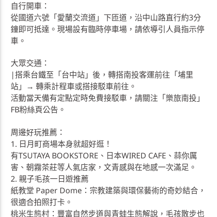
自行開車：
從國道六號「愛蘭交流道」下匝道，沿中山路直行約3分
鐘即可抵達。現場設有臨時停車場，請依導引人員指示停
車。
大眾交通：
|搭乘台鐵至「台中站」後，轉搭南投客運前往「埔里
站」→ 轉乘計程車或搭接駁車前往。
活動當天備有定點定時免費接駁車，請關注「樂旅南投」
FB粉絲頁公告。
周邊好玩推薦：
1. 日月町商場本身就超好逛！
有TSUTAYA BOOKSTORE、日本WIRED CAFE、蒜你厲
害、朝霧茶莊等人氣店家，文青感與在地感一次滿足。
2. 親子毛孩一日遊推薦
紙教堂 Paper Dome：宗教建築與環保藝術的奇妙結合，
很適合拍照打卡。
桃米生態村：豐富自然步道與青蛙生態解說，毛孩散步也