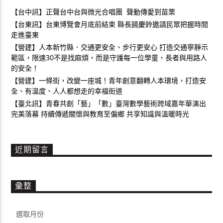
【台中訊】正聲台中台與微光合唱團 聲動傳愛到苗栗
【台東訊】台東博覽會月底前結束 縣長饒慶鈴邀請民眾把握時間
走進臺東
【營建】人本新竹縣．交通更安全、步行更安心 打造交通寧靜示
範區，限速30不是找麻煩，而是守護每一位學童、長者與用路人
的安全！
【營建】一條街，改變一座城！青年創意翻轉人本環境，打造安
全、有溫度、人人都想走的幸福街道
【臺北訊】青春共創「藝」「數」臺灣數學藝術跨域嘉年華演出
完美落幕 持續傳遞關懷與教育至偏鄉 共享知識與溫暖時光
近期留言
彙整
彙
整