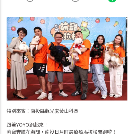
特別來賓：南投縣觀光處黃山科長
跟著YOYO跑起來！
萌寵奔騰花海間，南投日月町最療癒馬拉松開跑啦！