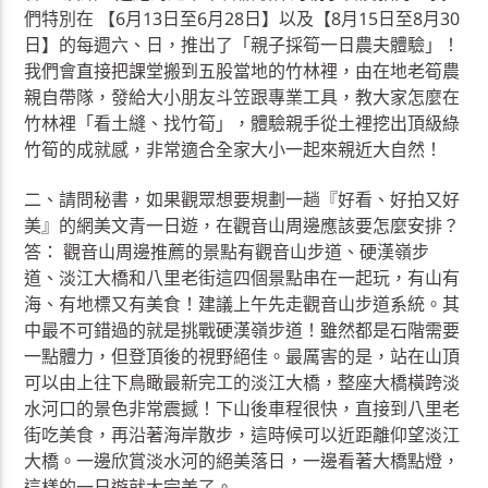
們特別在 【6月13日至6月28日】以及【8月15日至8月30
日】的每週六、日，推出了「親子採筍一日農夫體驗」！
我們會直接把課堂搬到五股當地的竹林裡，由在地老筍農
親自帶隊，發給大小朋友斗笠跟專業工具，教大家怎麼在
竹林裡「看土縫、找竹筍」，體驗親手從土裡挖出頂級綠
竹筍的成就感，非常適合全家大小一起來親近大自然！
二、請問秘書，如果觀眾想要規劃一趟『好看、好拍又好
美』的網美文青一日遊，在觀音山周邊應該要怎麼安排？
答： 觀音山周邊推薦的景點有觀音山步道、硬漢嶺步
道、淡江大橋和八里老街這四個景點串在一起玩，有山有
海、有地標又有美食！建議上午先走觀音山步道系統。其
中最不可錯過的就是挑戰硬漢嶺步道！雖然都是石階需要
一點體力，但登頂後的視野絕佳。最厲害的是，站在山頂
可以由上往下鳥瞰最新完工的淡江大橋，整座大橋橫跨淡
水河口的景色非常震撼！下山後車程很快，直接到八里老
街吃美食，再沿著海岸散步，這時候可以近距離仰望淡江
大橋。一邊欣賞淡水河的絕美落日，一邊看著大橋點燈，
這樣的一日遊就太完美了。