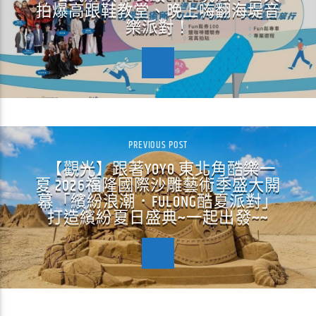
拍爆高跟鞋教堂、晚上嗨翻海堤音
樂派對！
PREVIOUS POST
【觀光】跟著YOYO 東北角酷樂一
夏 2026福隆國際沙雕藝術季盛大開
幕「繽紛浪潮．FULONG酷夏派對」
打造繽紛夏日盛典~一起出發~~