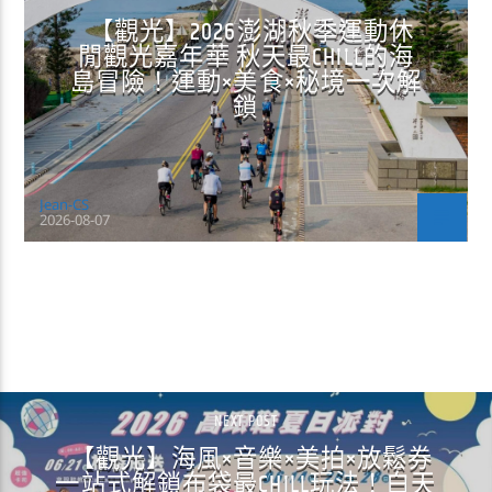
【觀光】2026澎湖秋季運動休
閒觀光嘉年華 秋天最CHILL的海
島冒險！運動×美食×秘境一次解
鎖
Jean-CS
2026-08-07
CONTINUE READING
NEXT POST
【觀光】海風×音樂×美拍×放鬆券
一站式解鎖布袋最CHILL玩法！白天