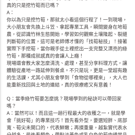
真的只是挖竹筍而已嗎？
A：
你以為只是挖竹筍，那就太小看這個行程了！一到現場，
大小朋友會先換上斗笠、拿起專業工具，瞬間變身在地筍
農，從認識竹林生態開始，學習如何觀察土壤隆起、裂縫
判斷筍的位置，這可是老師傅才懂的「找筍秘技」！接著
實際下手挖筍，當你親手從土裡挖出一支完整又漂亮的綠
竹筍，那種成就感真的會讓人上癮！
現場還會教大家怎麼清洗、處理，甚至分享料理方式，讓
體驗從產地一路延伸到餐桌。不只是玩，更是一堂超有趣
的生活課，尤其小朋友會學到「食物從哪裡來」，大人也
能重新找回與土地的連結，真的很療癒又有意義！
Q：當季綠竹筍要怎麼挑？現場學到的秘訣可以帶回家
嗎？
A：當然可以！而且這一趟行程最大的收穫之一，就是學
會「挑好筍」的專業技巧！首先看外型，要選短胖、底部
寬、筍尖未開口的，代表鮮嫩；再摸重量，越紮實代表水
分越多；最後看顏色，帶點淡黃色或乳白色的筍肉通常品