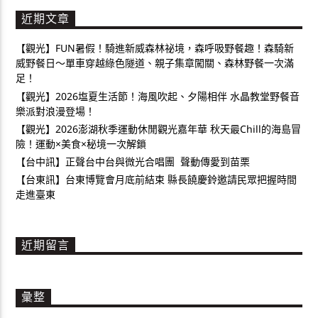
近期文章
【觀光】FUN暑假！騎進新威森林祕境，森呼吸野餐趣！森騎新
威野餐日～單車穿越綠色隧道、親子集章闖關、森林野餐一次滿
足！
【觀光】2026塩夏生活節！海風吹起、夕陽相伴 水晶教堂野餐音
樂派對浪漫登場！
【觀光】2026澎湖秋季運動休閒觀光嘉年華 秋天最Chill的海島冒
險！運動×美食×秘境一次解鎖
【台中訊】正聲台中台與微光合唱團 聲動傳愛到苗栗
【台東訊】台東博覽會月底前結束 縣長饒慶鈴邀請民眾把握時間
走進臺東
近期留言
彙整