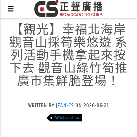
【觀光】幸福北海岸
觀音山採筍樂悠遊 系
列活動手機拿起來按
下去 觀音山綠竹筍推
X
廣市集鮮脆登場！
WRITTEN BY
JEAN-CS
ON 2026-06-21
YoYo Live show