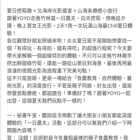
夏日挖筍趣 × 北海岸光影盛宴 × 山海系療癒小旅行
跟著YOYO走進竹林當一日農夫，白天挖筍、傍晚追夕
陽、晚上賞女王光影，2天1夜一次玩滿山海最Chill夏日體
驗！
各位觀眾好朋友照過來喲！炎炎夏日是不是開始想要找一
個「有得玩、有得拍、還有得吃」的超值行程呢？今天要
帶大家解鎖一個超級特別的體驗，不只可以走進竹林親手
挖出鮮甜綠竹筍，還能一路從山景玩到海景，最後再用最
浪漫的夜間光影為旅程畫下完美句點！
這不只是旅遊，更是一場結合「食農教育、自然體驗、藝
術光影」的深度旅行。不管是親子同遊、好友出發，還是
想要放鬆療癒，都超適合！準備好了嗎？跟著YOYO一起
出發，這個夏天我們玩點不一樣的！
一、秘書午安，聽說這次規劃了讓大朋友小朋友都能深度
體驗的「一日農夫」活動，這部分可以幫我們介紹一下時
間跟內容嗎？
答： 沒錯！這絕對是今年暑假最棒的親子食農教育。我