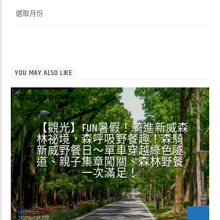
彙
整
YOU MAY ALSO LIKE
YOYO LIVE SHOW
【觀光】FUN暑假！騎進新威森
林祕境，森呼吸野餐趣！森騎
新威野餐日～單車穿越綠色隧
道、親子集章闖關、森林野餐
一次滿足！
Jean-CS
2026-08-07