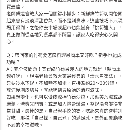
質最佳。
老師傅還會教大家一個關鍵小撇步：新鮮綠竹筍切開後聞
起來會有淡淡清甜香氣，而不是刺鼻味。這些技巧不只現
場用得到，之後你去市場或超市也能變身「挑筍達人」！
真正做到從產地到餐桌都不踩雷，讓家人吃得安心又開
心。
Q：帶回家的竹筍要怎麼料理最簡單又好吃？新手也能成
功嗎？
A：完全沒問題！其實綠竹筍最迷人的地方就是「越簡單
越好吃」。現場老師會教大家最經典的「清水煮筍法」，
只要冷水下鍋，不加鹽不加米，直接煮約20～30分鐘，
放涼後剝皮切片，就能吃到最原始的清甜滋味。
如果想變化，也可以做成涼拌竹筍沙拉，加點美乃滋或胡
麻醬，清爽又開胃；或是加入排骨燉湯，整鍋湯會變得非
常甘甜。最棒的是，自己親手挖的筍，吃起來真的會特別
好吃！那種「自己採、自己煮」的滿足感，是外面餐廳吃
不到的幸福滋味。