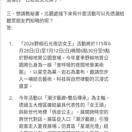
三、想請教秘書，北觀處接下來有什麼活動可以先透漏給
聽眾朋友們知曉的呢？
答:
「2026野柳石光夜訪女王」活動將於115年6
月28日(日)至7月12日(日)晚間6點30分至9點
於野柳地質公園登場，今年夏季野柳地質公
園將化身為一座「會呼吸的夜間地景美術
館」，以星空為幕、岩石為畫布，邀請您步
入一場結合藝術、科技與自然律動的沉浸式
盛宴。
今年活動以「潮汐藝廊•雙后傳承」為主軸，
透過五大燈區連結最具代表性的「女王頭」
與新世代地標「俏皮公主」，展開跨時空的
跨世代對話。展區從入口「潮汐藝廊」引領
遊客走入夏夜展場；仿真區「星潮光境」結