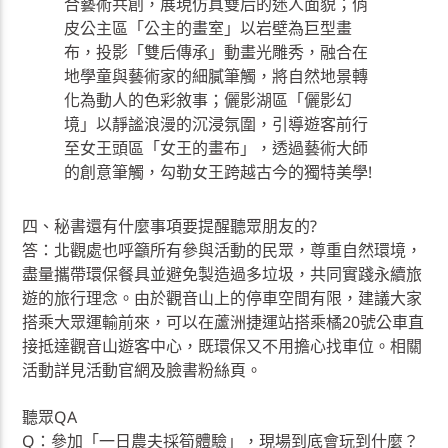
合藝術共創，展現仿真雙后的迷人面貌；俏
皮公主區「公主的畫室」以岩壁為巨型畫
布，投影「雙后傳承」動畫光雕秀，融合在
地學童與藝術家的細膩筆觸，將自然地景轉
化為動人的色彩敘事；儷影湖區「儷影幻
境」以靜謐浪漫的沉浸氛圍，引導遊客前行
至女王頭區「女王的畫布」，透過藝術大師
的創意筆觸，勾勒女王跨越古今的獨特美學!
四、秘書還有什麼事項要提醒聽眾朋友的?
答：北觀處也呼籲所有參與活動的民眾，尊重自然環境，
盡量攜帶環保餐具並避免製造過多垃圾，共同實踐永續旅
遊的旅行理念。由於觀音山上的停車空間有限，建議大家
搭乘大眾運輸前來，可以在蘆洲捷運站搭乘橘20號公車直
接抵達觀音山遊客中心，既環保又不用擔心找車位。相關
活動詳見活動官網及臉書粉絲頁。
聽眾QA
Q：參加「一日農夫採筍體驗」，現場到底會玩到什麼？