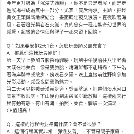
今年更升級為「沉浸式體驗」，你不是只是看展，而是走
進展場裡成為其中一部分。尤其「雙后傳承」主題，把經
典女王頭與新地標結合，畫面既壯觀又浪漫。夏夜吹著海
風，看著燈光與岩石交織，真的會有一種走進奇幻世界的
感覺，超級適合情侶與親子一起來留下回憶。
Q：如果要安排2天1夜，怎麼玩最順又最充實？
A：推薦你這樣玩最剛好！
第一天早上參加五股採筍體驗，玩到中午後前往八里老街
大啖在地美食，像是雙胞胎、烤海鮮都不能錯過。下午沿
著海岸騎車或散步，傍晚看夕陽。晚上直接前往野柳參加
光影活動，感受夜間藝術魅力。
第二天可以挑戰硬漢嶺步道，登高望遠，把整個淡水河口
美景盡收眼底。下山後再到周邊咖啡廳放鬆，這樣兩天行
程有動有靜、有山有海，拍照、美食、體驗一次滿足，
CP值超高！
Q：這樣的行程需要準備什麼？會不會很累？
A：這個行程其實非常「彈性友善」，不管是親子家庭、