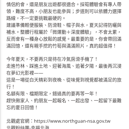
情侶約會，還是朋友出遊都很適合。採筍體驗會有專人帶
領，難度不高，小朋友也能參與；步道則可以依體力選擇
路線，不一定要挑戰最硬的。
建議準備輕便服裝、防滑鞋、帽子與水，夏天記得防曬與
補水。整體行程屬於「微運動＋深度體驗」，不會太累，
反而會有一種身心放鬆的感覺。最重要的是，你會帶回滿
滿回憶，還有親手挖的竹筍與滿滿照片，真的超值得！
今年夏天，不要再只是待在冷氣房滑手機了！
走進竹林、踩進土地、迎著海風、追著夕陽，最後再沉浸
在夢幻光影裡——
這是一場從白天精彩到夜晚、從味覺到視覺都被滿足的旅
行！
名額有限、檔期限定，錯過真的要再等一年！
趕快揪家人、約朋友一起報名、一起出發、一起留下最難
忘的夏日回憶！
北觀處官網：https://www.northguan-nsa.gov.tw
北觀粉絲團-幸福北海