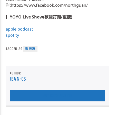
岸:https://www.facebook.com/northguan/
▍
YOYO Live Show(歡迎訂閱/重聽)
apple podcast
spotity
TAGGED AS
觀光署
AUTHOR
JEAN-CS
AUTHOR'S ARCHIVE