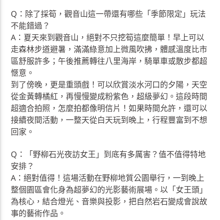
Q：除了採筍，觀音山這一帶還有哪些「季節限定」玩法
不能錯過？
A：夏天來到觀音山，絕對不只挖筍這麼簡單！早上可以
走森林步道避暑，滿滿綠意加上微風吹拂，體感溫度比市
區舒服許多；午後推薦轉往八里海岸，騎單車或散步都超
愜意。
到了傍晚，更是重頭戲！可以欣賞淡水河口的夕陽，天空
從金黃轉橘紅，再慢慢變成粉紫色，超級夢幻。這段時間
超適合拍照，怎麼拍都像明信片！如果時間允許，還可以
接續夜間活動，一整天從白天玩到晚上，行程豐富到不想
回家。
Q：「野柳石光夜訪女王」到底有多厲害？值不值得特地
安排？
A：絕對值得！這場活動在野柳地質公園舉行，一到晚上
整個園區會化身為超夢幻的光影藝術展場。以「女王頭」
為核心，結合燈光、音樂與投影，把自然岩石變成會說故
事的藝術作品。