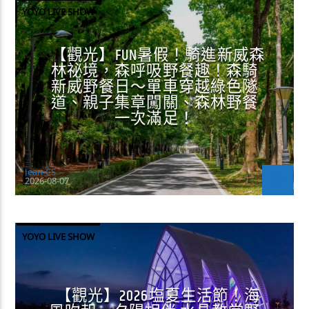
YOYO LIVE SHOW
【觀光】FUN暑假！騎進新威森
林祕境，森呼吸野餐趣！森騎
新威野餐日～單車穿越綠色隧
道、親子集章闖關、森林野餐
一次滿足！
Jean-CS
2026-08-07
YOYO LIVE SHOW
【觀光】2026塩夏生活節！海