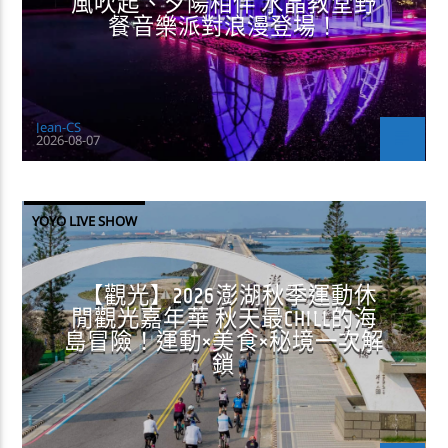
風吹起、夕陽相伴 水晶教堂野
餐音樂派對浪漫登場！
Jean-CS
2026-08-07
YOYO LIVE SHOW
【觀光】2026澎湖秋季運動休
閒觀光嘉年華 秋天最CHILL的海
島冒險！運動×美食×秘境一次解
鎖