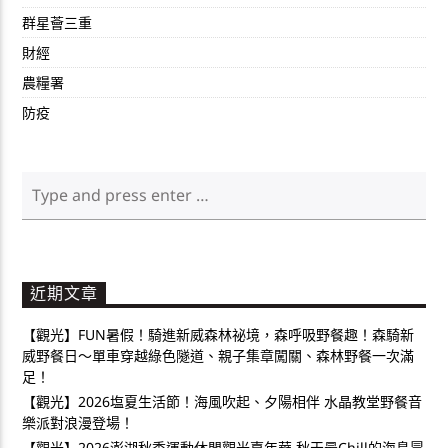
群星薈三重
財經
農糧署
防疫
近期文章
【觀光】FUN暑假！騎進新威森林祕境，森呼吸野餐趣！森騎新
威野餐日～單車穿越綠色隧道、親子集章闖關、森林野餐一次滿
足！
【觀光】2026塩夏生活節！海風吹起、夕陽相伴 水晶教堂野餐音
樂派對浪漫登場！
【觀光】2026澎湖秋季運動休閒觀光嘉年華 秋天最Chill的海島冒