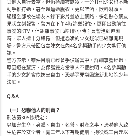
其他人自行去拿，但仍持續被霸凌，一旁其他少女也不斷
動手推打她，甚至還逼她脫衣，更以啤酒、飲料淋頭。
過程全部被在場友人錄下影片並放上網路，多名熱心網友
見狀立刻報警，警方在下午4時許獲報後，隨即出動前往
事發的KTV，但距離事發已經1個小時；員警進到包廂
時，眾人還十分錯愕，但遭霸凌的少女疑似已經離開現
場，警方只帶回包含陳女在內4名參與動手的少女進行偵
訊。
警方表示，案件目前已經著手偵辦當中，詳細事發經過、
原因還在釐清，為保護雙方當事人不便說明，4名參與動
手的少女將會依妨害自由、恐嚇等罪嫌函送新北地院少年
法庭。
Q＆A
（一）恐嚇他人的刑責？
刑法第305條規定：
以加害生命、身體、自由、名譽、財產之事，恐嚇他人致
生危害於安全者，處二年以下有期徒刑、拘役或三百元以