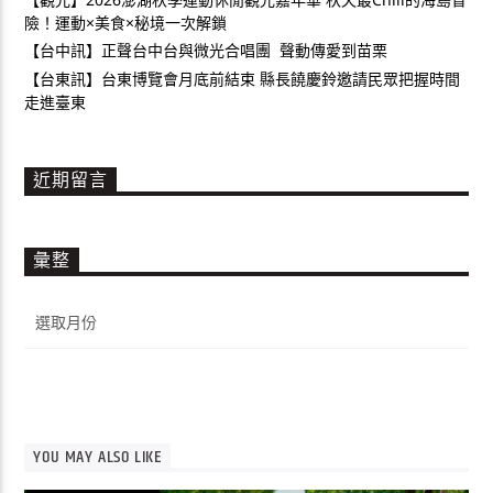
險！運動×美食×秘境一次解鎖
【台中訊】正聲台中台與微光合唱團 聲動傳愛到苗栗
【台東訊】台東博覽會月底前結束 縣長饒慶鈴邀請民眾把握時間
走進臺東
近期留言
彙整
彙
整
YOU MAY ALSO LIKE