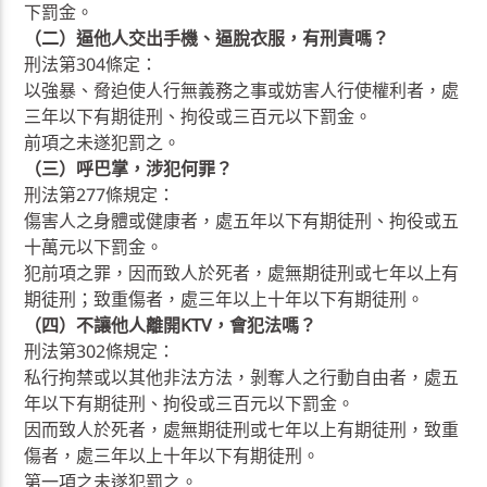
下罰金。
（二）逼他人交出手機、逼脫衣服，有刑責嗎？
刑法第304條定：
以強暴、脅迫使人行無義務之事或妨害人行使權利者，處
三年以下有期徒刑、拘役或三百元以下罰金。
前項之未遂犯罰之。
（三）呼巴掌，涉犯何罪？
刑法第277條規定：
傷害人之身體或健康者，處五年以下有期徒刑、拘役或五
十萬元以下罰金。
犯前項之罪，因而致人於死者，處無期徒刑或七年以上有
期徒刑；致重傷者，處三年以上十年以下有期徒刑。
（四）不讓他人離開KTV，會犯法嗎？
刑法第302條規定：
私行拘禁或以其他非法方法，剝奪人之行動自由者，處五
年以下有期徒刑、拘役或三百元以下罰金。
因而致人於死者，處無期徒刑或七年以上有期徒刑，致重
傷者，處三年以上十年以下有期徒刑。
第一項之未遂犯罰之。