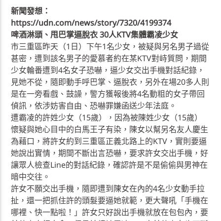
新聞發想：
https://udn.com/news/story/7320/4199374
啤酒淋頭、甩巴掌逼脫衣 30人KTV集體霸凌少女
市三重區昨天（1日）下午1名少女，被疑與另名男子過從
甚密，遭到該名男子的愛慕者約在某KTV對峙質問，期間
少女輪番遭到4名女子恐嚇，逼少女交出手機對話紀錄，
見她不從，隨即動手呼巴掌、逼脫衣，另外在場20多人則
是在一旁看戲、鼓譟，警方獲報後將4名動粗的女子帶回
偵訊，依涉妨害自由、恐嚇罪嫌函送少年法庭。
遭霸凌的許姓少女（15歲），因為被陳姓少女（15歲）
懷疑與她心目中的白馬王子有染，陳女以幫另名友人慶生
為藉口，將許女約到三重區正義北路上的KTV，實則要逼
她說出實情，期間不斷出言恐嚇，要求許女交出手機，好
讓眾人檢查Line的對話紀錄，確認許是不是偷偷與男神在
暗中交往。
許女不願交出手機，隨即遭到陳女在內的4名少女動手拉
扯，還一把抓住許的頭髮要逼她就範，更大聲吼「手機在
哪裡、快一點啦！」許女只好說出手機就放在包包內，要