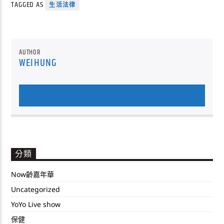
TAGGED AS
生活法律
AUTHOR
WEIHUNG
AUTHOR'S ARCHIVE
分類
Now齡嘉年華
Uncategorized
YoYo Live show
保健