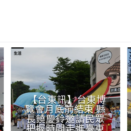
生活
【台東訊】台東博
覽會月底前結束 縣
長饒慶鈴邀請民眾
把握時間走進臺東