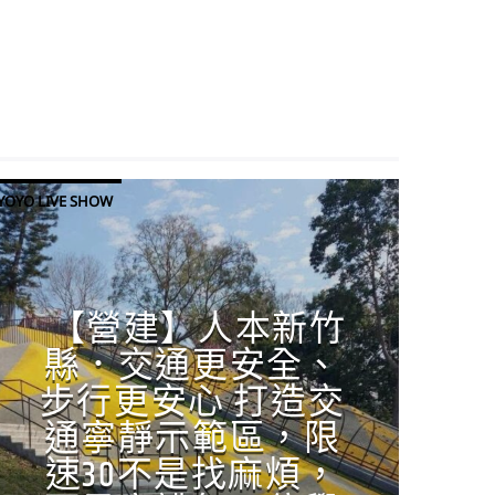
YOYO LIVE SHOW
【營建】人本新竹
縣．交通更安全、
步行更安心 打造交
通寧靜示範區，限
速30不是找麻煩，