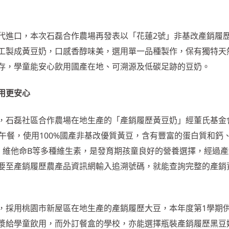
代進口，本次石磊合作農場再發表以「花蓮2號」非基改產銷履
工製成黃豆奶，口感香醇味美，選用單一品種製作，保有獨特天
存，學童能安心飲用國產在地、可溯源及低碳足跡的豆奶。
用更安心
，石磊社區合作農場在地生產的「產銷履歷黃豆奶」經董氏基金
午餐，使用100%國產非基改優質黃豆，含有豐富的蛋白質和鈣
、維他命B等多種維生素，是發育期孩童良好的營養選擇，經過產
要至產銷履歷農產品資訊網輸入追溯號碼，就能查詢完整的產銷
，採用桃園市新屋區在地生產的產銷履歷大豆，本年度第1學期供
漿給學童飲用，而外訂餐盒的學校，亦能選擇瓶裝產銷履歷黑豆