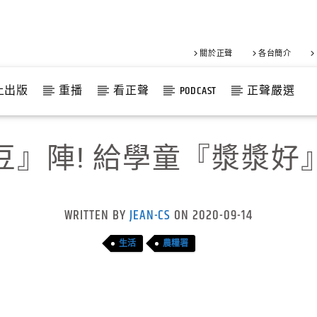
關於正聲
各台簡介
上出版
重播
看正聲
PODCAST
正聲嚴選
豆』陣! 給學童『漿漿好
WRITTEN BY
JEAN-CS
ON 2020-09-14
生活
農糧署