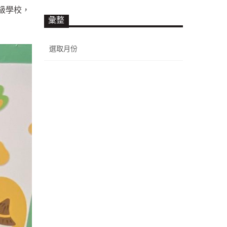
級學校，
彙整
彙
整