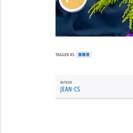
TAGGED AS
農糧署
AUTHOR
JEAN-CS