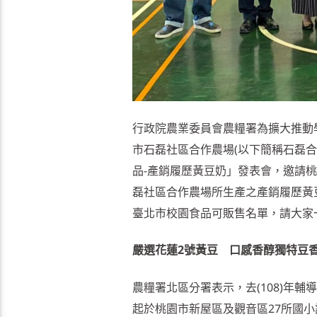
行政院農業委員會農糧署為擴大推動
市石磊社區合作農場(以下簡稱石磊合作
品-產銷履歷黃豆奶」發表會，邀請
磊社區合作農場所生產之產銷履歷黃
臺北市校園食品可販售名單，請大家
嚴選花蓮2號黃豆 口感香醇獨特豆
農糧署北區分署表示，去(108)年
起於桃園市新屋區及觀音區27所國