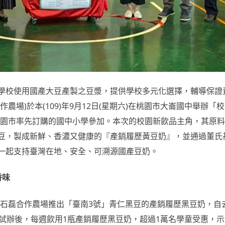
學校使用國產大豆產製之豆漿，提供學校多元化選擇，輔導保證
農場)於本(109)年9月12日(星期六)在桃園市大崙國中舉辦「
桃園市率先訂購的國中小學參加。本次的校園新飲品主角，其原
豆，製成新鮮、香濃又健康的『產銷履歷黃豆奶』，並通過董氏
一起支持臺灣在地、安全、可溯源國產豆奶。
香味
輔導石磊合作農場推出「臺南3號」青仁黑豆的產銷履歷黑豆奶，自
小試辦後，每週飲用1瓶產銷履歷黑豆奶，超過1萬名學童受惠，