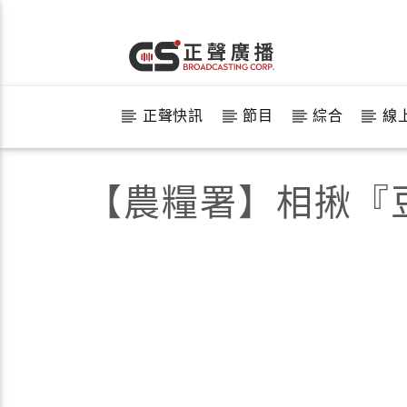
正聲快訊
節目
綜合
線
【農糧署】相揪『