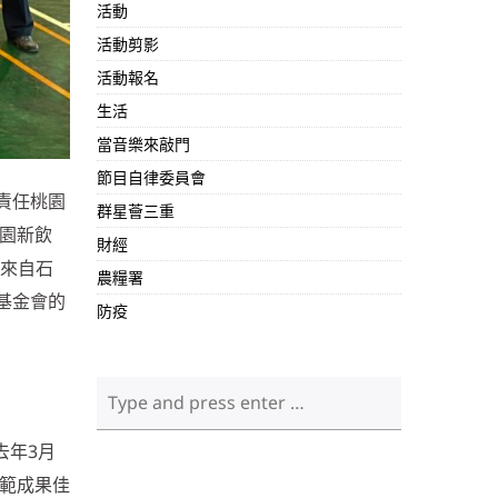
活動
活動剪影
活動報名
生活
當音樂來敲門
節目自律委員會
責任桃園
群星薈三重
校園新飲
財經
料來自石
農糧署
基金會的
防疫
去年3月
示範成果佳