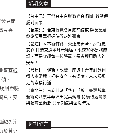
近期文章
【台中訊】正聲台中台與微光合唱團 聲動傳
歷黃豆開
愛到苗栗
然豆香
【台東訊】台東博覽會月底前結束 縣長饒慶
鈴邀請民眾把握時間走進臺東
【營建】人本新竹縣．交通更安全、步行更
安心 打造交通寧靜示範區，限速30不是找麻
煩，而是守護每一位學童、長者與用路人的
安全！
會審查通
【營建】一條街，改變一座城！青年創意翻
轉人本環境，打造安全、有溫度、人人都想
、磷、
走的幸福街道
銷履歷驗
【臺北訊】青春共創「藝」「數」臺灣數學
藝術跨域嘉年華演出完美落幕 持續傳遞關懷
資訊，安
與教育至偏鄉 共享知識與溫暖時光
應37所
近期留言
奶及黃豆