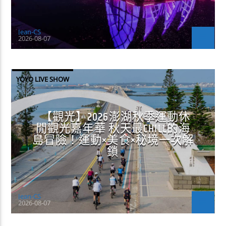
Jean-CS
2026-08-07
YOYO LIVE SHOW
【觀光】2026澎湖秋季運動休
閒觀光嘉年華 秋天最CHILL的海
島冒險！運動×美食×秘境一次解
鎖
Jean-CS
2026-08-07