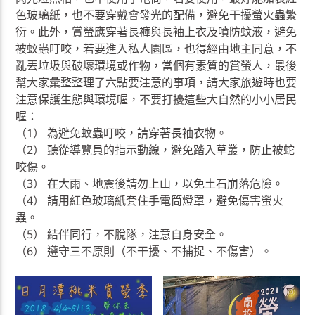
色玻璃紙，也不要穿戴會發光的配備，避免干擾螢火蟲繁
衍。此外，賞螢應穿著長褲與長袖上衣及噴防蚊液，避免
被蚊蟲叮咬，若要進入私人園區，也得經由地主同意，不
亂丟垃圾與破壞環境或作物，當個有素質的賞螢人，最後
幫大家彙整整理了六點要注意的事項，請大家旅遊時也要
注意保護生態與環境喔，不要打擾這些大自然的小小居民
喔：
（1） 為避免蚊蟲叮咬，請穿著長袖衣物。
（2） 聽從導覽員的指示動線，避免踏入草叢，防止被蛇
咬傷。
（3） 在大雨、地震後請勿上山，以免土石崩落危險。
（4） 請用紅色玻璃紙套住手電筒燈罩，避免傷害螢火
蟲。
（5） 結伴同行，不脫隊，注意自身安全。
（6） 遵守三不原則（不干擾、不捕捉、不傷害）。