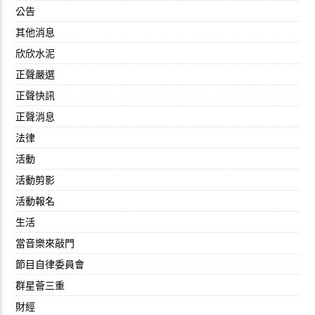
公告
其他消息
欣欣水泥
正聲嚴選
正聲快訊
正聲消息
法律
活動
活動剪影
活動報名
生活
當音樂來敲門
節目自律委員會
群星薈三重
財經