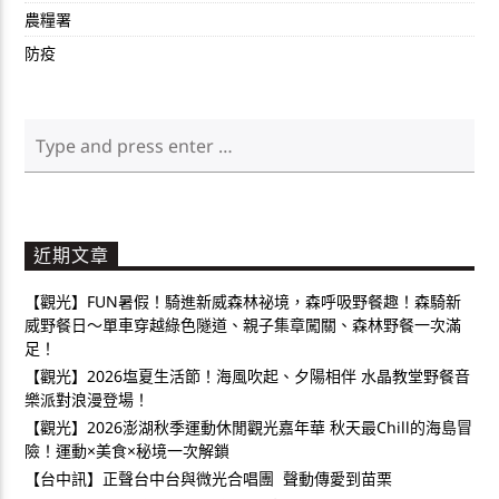
農糧署
防疫
近期文章
【觀光】FUN暑假！騎進新威森林祕境，森呼吸野餐趣！森騎新
威野餐日～單車穿越綠色隧道、親子集章闖關、森林野餐一次滿
足！
【觀光】2026塩夏生活節！海風吹起、夕陽相伴 水晶教堂野餐音
樂派對浪漫登場！
【觀光】2026澎湖秋季運動休閒觀光嘉年華 秋天最Chill的海島冒
險！運動×美食×秘境一次解鎖
【台中訊】正聲台中台與微光合唱團 聲動傳愛到苗栗