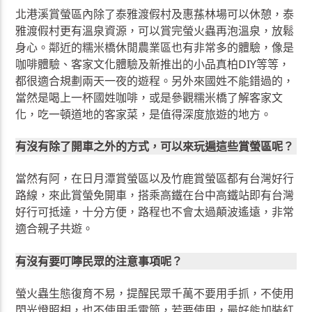
北港溪賞螢區內除了泰雅渡假村及惠蓀林場可以休憩，泰
雅渡假村更有溫泉資源，可以賞完螢火蟲再泡溫泉，放鬆
身心。鄰近的糯米橋休閒農業區也有非常多的體驗，像是
咖啡體驗、客家文化體驗及新推出的小品真柏DIY等等，
都很適合規劃兩天一夜的遊程。另外來國姓不能錯過的，
當然是喝上一杯國姓咖啡，或是參觀糯米橋了解客家文
化，吃一頓道地的客家菜，是值得深度旅遊的地方。
有沒有除了開車之外的方式，可以來玩遍這些賞螢區呢？
當然有阿，在日月潭賞螢區以及竹鹿賞螢區都有台灣好行
路線，來此賞螢免開車，搭乘高鐵在台中高鐵站即有台灣
好行可抵達，十分方便，路程也不會太過顛波遙遠，非常
適合親子共遊。
有沒有要叮嚀民眾的注意事項呢？
螢火蟲生態復育不易，提醒民眾千萬不要用手抓，不使用
閃光燈照相，也不使用手電筒，若要使用，最好能加裝紅