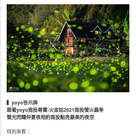
▍yoyo告示牌
跟著yoyo南投尋寶-火金姑2021南投螢火蟲季
螢光閃耀仲夏夜相約南投點亮最美的夜空
特別來賓：