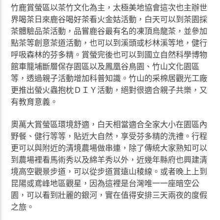
竹鹿賞螢區以茶竹文化為主，太極美地協會這次也主辦世
界喝茶日來鹿谷喝好茶看火金姑活動，白天可以到茶園採
茶體驗品茶活動，品嘗鹿谷最有名的凍頂烏龍茶，並參加
點茶等創意茶道活動，也可以到溪頭或杉林溪等地，健行
呼吸森林的芬多精。賞螢完後也可以到國立自然科學博物
館車籠埔斷層保存園區以及鳳凰谷鳥園、竹山文化園區
等，透過親子活動增加科普知識。竹山的采棉居觀光工廠
更推出螢火蟲抱枕ＤＩＹ活動，絕對很適合親子共樂，又
有教育意義。
奧萬大賞螢區環境舒適，白天相當適合全家大小在園區內
野餐、健行等等，貼近大自然，享受芬多精的洗禮。行程
更可以與附近的清境農場做串連，除了傳統大家熟知可以
到農場裡看馬術秀以及綿羊秀以外，近幾年縣府也興建清
境高空觀景步道，可以從步道賞遠山稜線。或者晚上上到
昆陽或鳶峰地區觀星，因為這裡是台灣唯一一座暗空公
園，可以看到壯麗的銀河，實在值得安排三天兩夜的度假
之旅。