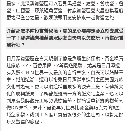
最多，北港溪賞螢區可以看見黑翅螢、紋螢、擬紋螢、橙
螢、山窗螢、蓬萊短角窗螢，竹鹿賞螢區螢火蟲密集程度
更堪稱全台之最，歡迎聽眾朋友安排來一趟賞螢之旅。
介紹那麼多南投賞螢秘境，真的是心癢癢想要立刻去感受
一下！那這邊有推薦聽眾朋友白天可以怎麼玩，再搭配賞
螢行程？
日月潭賞螢區在白天規劃了像是魚蝦生態探索、黃金粿青
蛙家族DIY、百香果醬DIY等農遊體驗，尤其是日月潭還
有入選ＣＮＮ世界十大最美的自行車道，白天可以騎騎單
車，搭船遊湖，還可以搭乘日月潭纜車進到主題樂園九族
文化村遊玩。更可以順遊埔里眾多的觀光工廠，有傳統文
化的廣興紙寮，了解曾經雄霸一方的紙文化產業。也可以
到果寶歡酵觀光工廠認識樹葡萄，採摘當季新鮮的樹葡萄
做DIY果醬、果汁，最後再到世界比賽金獎巧克力的妮娜
城堡參觀，或到１８度Ｃ買最近很夯的生吐司，絕對是好
玩又豐富的旅程。