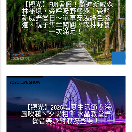
【觀光】FUN暑假！騎進新威森
林祕境，森呼吸野餐趣！森騎
新威野餐日～單車穿越綠色隧
道、親子集章闖關、森林野餐
一次滿足！
Jean-CS
2026-08-07
YOYO LIVE SHOW
【觀光】2026塩夏生活節！海
風吹起、夕陽相伴 水晶教堂野
餐音樂派對浪漫登場！