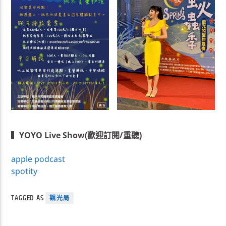
▍
YOYO Live Show(歡迎訂閱/重聽)
apple podcast
spotity
TAGGED AS
觀光局