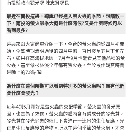
南投縣政府觀光處 陳志賢處長
最近在南投這邊，聽說已經進入螢火蟲的季節，想請教一
下，南投的螢火蟲季大概是什麼時候?又是什麼時候可以
看到最多?
這邊來跟大家簡單介紹一下，全台的螢火蟲約從四月初開
始，全盛時期清明過後的四月中旬一直出沒至五月下旬左
右，如果在高海拔地區，7月至9月也能看見其他品種的螢
火蟲，甚至像杉林溪全年都有螢火蟲。至於最佳觀賞時間
是晚上的7.8點喔!
為什麼在這個時期可以看到特別多的螢火蟲呢？還有他們
會什麼會發光？
每年4到5月剛好是螢火蟲的交配季節，螢火蟲的發光原
因，也是為了求偶，螢火蟲的體內含有磷成分的發光質，
發光質在發光酵素的催化下會進行一連串的生化反應，光
正是生化反應後的產物。所以在這個季節的螢火蟲，才會