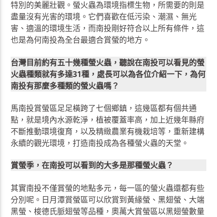
特別的美麗壯觀。螢火蟲為環境指標生物，所需要的則是
盡量沒有光害的環境。它們喜歡在低污染、潮濕、無光
害、適溫的環境生活，而南投剛好符合以上所有條件，這
也是為何南投為全台最適合賞螢的地方。
台灣目前約有五十幾種螢火蟲，聽說在南投可以看見的螢
火蟲種類就有多達31種，處長可以為各位介紹一下，為何
南投有那麼多種類的螢火蟲嗎？
馬南投賞螢區足足橫跨了七個鄉鎮，這幾區都有個共通
點，就是境內水源乾淨，植被覆蓋率高，加上近幾年縣府
不斷推動環境復育，以及精緻農業有機栽培等，重新建構
永續的觀光環境，打造南投成為各種螢火蟲的天堂。
賞螢季，在南投可以看到的大多是那種螢火蟲？
其實南投不僅賞螢的地點多元，每一區的螢火蟲還都有些
分別呢。日月潭賞螢區可以欣賞到黃緣螢、黑翅螢、大端
黑螢、梭德氏脈翅螢等品種，奧萬大賞螢區以黑翅螢數量