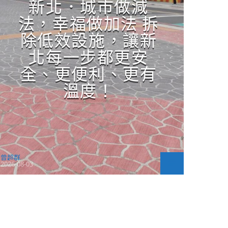
新北．城市做減
法，幸福做加法 拆
除低效設施，讓新
北每一步都更安
全、更便利、更有
溫度！
曾超群
2026-08-03