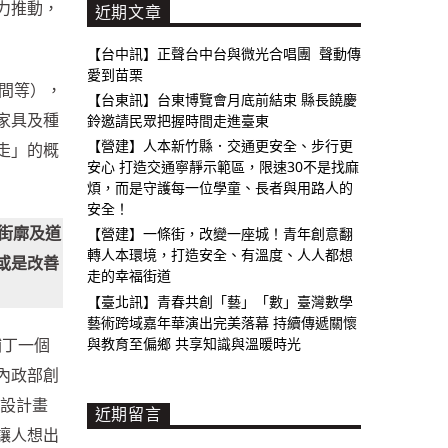
力推動，
近期文章
【台中訊】正聲台中台與微光合唱團 聲動傳
愛到苗栗
間等），
【台東訊】台東博覽會月底前結束 縣長饒慶
家具及種
鈴邀請民眾把握時間走進臺東
【營建】人本新竹縣．交通更安全、步行更
走」的概
安心 打造交通寧靜示範區，限速30不是找麻
煩，而是守護每一位學童、長者與用路人的
安全！
街廓及道
【營建】一條街，改變一座城！青年創意翻
轉人本環境，打造安全、有溫度、人人都想
或是改善
走的幸福街道
【臺北訊】青春共創「藝」「數」臺灣數學
藝術跨域嘉年華演出完美落幕 持續傳遞關懷
與教育至偏鄉 共享知識與溫暖時光
補丁一個
內政部創
建設計畫
近期留言
讓人想出