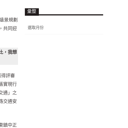
彙整
遠景規劃
彙
，共同迎
整
比，我想
獲得評審
落實現行
交通」之
路交通安
東鎮中正