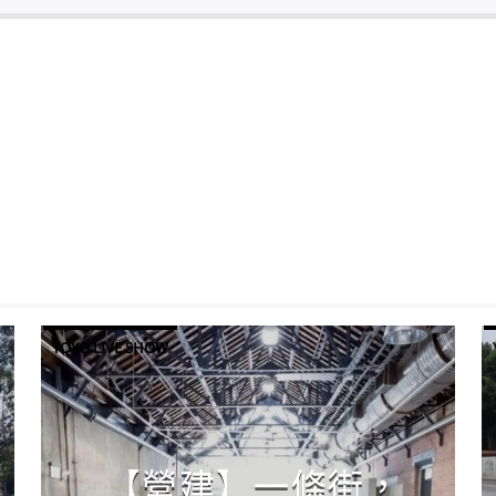
下
鍵
以
提
高
或
降
低
音
量。
YOYO LIVE SHOW
【營建】一條街，