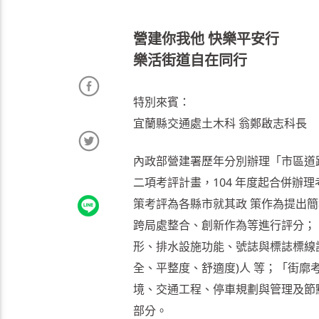
營建你我他 快樂平安行
樂活街道自在同行
特別來賓：
宜蘭縣交通處土木科 翁鄭啟志科長
內政部營建署歷年分別辦理「市區道
二項考評計畫，104 年度起合併辦
策考評為各縣市就其政 策作為提出
跨局處整合、創新作為等進行評分；
形、排水設施功能、號誌與標誌標線設
全、平整度、舒適度)人 等；「街廓
境、交通工程、停車規劃與管理及節點
部分。