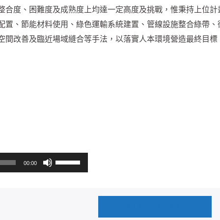
整合度、困難度及成熟度上均達一定高度及挑戰，惟秉持上位計
配置、節能材料使用、綠色運輸系統建置、管線設施整合綠帶、
空間改善及臨近場域縫合等手法，以落實人本環境營造最終目標
使
00:00
用
向
上/
AUTHOR'S ARCHIVE
向