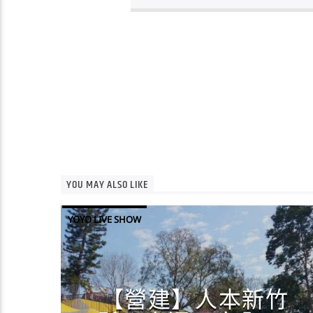
YOU MAY ALSO LIKE
YOYO LIVE SHOW
【營建】人本新竹