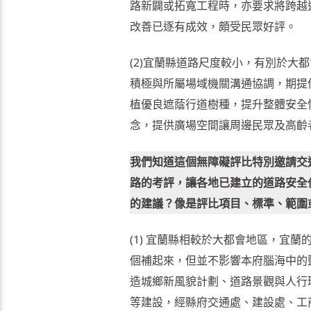
路新闢或拓寬工程時，亦要求將跨越
改善已逐有成效，頗受民眾好評。
(2)宜蘭縣道路尺度較小，有別於
積極與所屬場域機關溝通協調，期提
植優良遮蔭行道樹種，提升整體安全
念，提供廣場空間讓周邊民眾及高齡
我們知道這個無障礙評比特別邀請交
路的考評，讓各地已建立的道路安全
的建議？像是評比項目、標準、範圍
(1) 宜蘭縣相較於大都會地區，宜
個補起來，但並不影響本府腦海中的
造城鄉新風貌計劃、道路景觀與人行
等建設，經縣府交通處、建設處、工