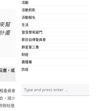
活動
活動剪影
活動報名
來幫
生活
計畫
當音樂來敲門
節目自律委員會
群星薈三重
財經
農糧署
防疫
反應，或
程委員會
合，減少
府辦狂道