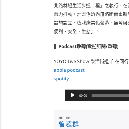
北路林場生活步道工程」之執行，在
戮力推動，計畫係透過道路斷面重新
設施設立、植栽綠美化營造、無障礙
便利、安全、生態」。
▍Podcast聆聽(歡迎訂閱/重聽)
YOYO Live Show 樂活街道-自在同行
apple podcast
spotity
音
00:00
訊
播
AUTHOR
放
曾超群
器