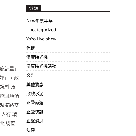
分類
Now齡嘉年華
Uncategorized
YoYo Live show
保健
健康時光機
健康時光機活動
施計畫」
公告
考評」，政
其他消息
規劃 及
欣欣水泥
挖回填情
正聲嚴選
穿越道路安
正聲快訊
人行 環
正聲消息
實地調查
法律