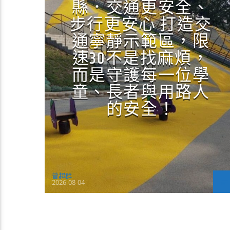
縣．交通更安全、
步行更安心 打造交
通寧靜示範區，限
速30不是找麻煩，
而是守護每一位學
童、長者與用路人
的安全！
曾超群
2026-08-04