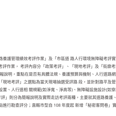
路養護管理績效考評作業」及「市區道 路人行環境無障礙考評實
理考評作業， 考評內容分「政策考評」、「現地考評」及「街廓
簡報說明，重點在是否有具體法規、養護預算與機制、人行道路網
「現地考評」之選點為當天現場抽選受評路 段，並針對路平及管
置、人行道相 關規範(如淨寬、淨高等)、無障礙設施設計(如
考評」則分為簡報說明及實際走訪考評兩種，主要就其道路養護、
進行勘查評分；直轄市型自 108 年度起 新增「秘密客問卷」