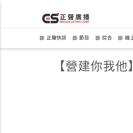
正聲快訊
節目
綜合
線
【營建你我他】