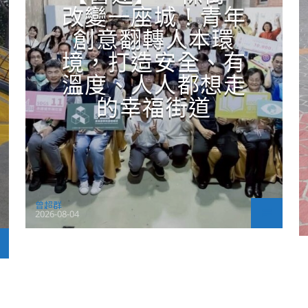
改變一座城！青年
創意翻轉人本環
境，打造安全、有
溫度、人人都想走
的幸福街道
曾超群
2026-08-04