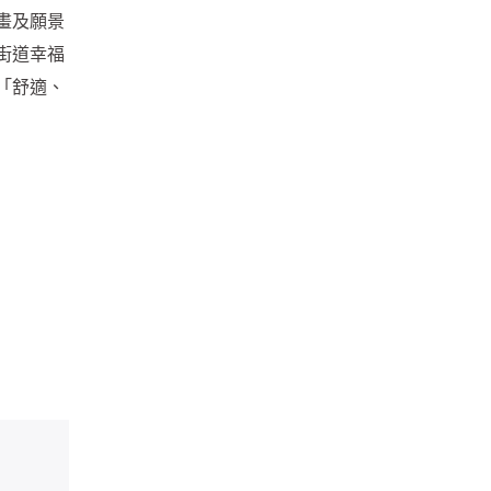
畫及願景
街道幸福
「舒適、