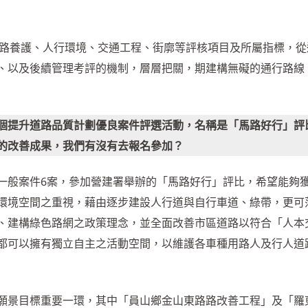
定道路養護、人行環境、交通工程、街廓等評核項目及所屬指標，從
、以及後續管理考評的機制，層層把關，期建構無礙的通行路線
個提升道路品質計劃優良案件評選活動，名稱是「馬路好行」評
的改善成果，我們有沒有去報名參加？
一般案件6案，參加營建署舉辦的「馬路好行」評比，希望能夠
環境空間之重視，藉由逐步建設人行道與自行車道、綠帶，更可
、建構綠色路網之政策理念，並全面改善市區道路以符合「人本
都可以擁有獨立自主之活動空間，以維護各車種用路人及行人道
願景目標重要一環，其中「員山鄉金山東路路改善工程」及「羅