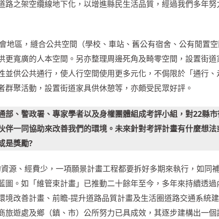
道路之架空纜線地下化，以增進縣民生活品質，經過我們多年努
大都會地區，縫合公共空間（學校、車站、舊公有宿舍、公有閒置空
供更寬廣的人本空間。另亦整理周邊死角及畸零空間，設置街道
性並供公共通行，使人行空間使用更多元化，不侷限於「通行、
者群聚活動，設置街道家具供休憩等，亦頗受民眾好評。
通部、警政署、專家學者以及身權團體組成考評小組，對22縣市
伙伴一同協助來改善我們的環境。未來針對考評計畫有什麼想法
或是獎勵?
蘭的資源、經費少，一項願景計畫工程都要拆好多期來執行，如同
藍圖。如「維管束計畫」已推動二十餘年至今，多年來持續透過
環境改善計畫、前瞻-提升道路品質計畫及生活圈道路交通系統
商旅遊處及鄉（鎮、市）公所努力已具成效，其逐步建構出一個