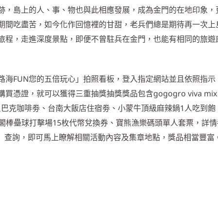
跡，島上的人、事、物也與此相應發展，成為金門的在地印象，
期間吃盡苦，如今化作回憶裡的甘甜，老兵們總是期待再一次上
旅程，走進深度景點，即便不曾駐兵在金門，也能有相同的旅遊
路海FUN您的五倍玩心」拍照看板，登入指定網站並且依照指示
證，就可以獲得三重抽獎抽獎獎品包含gogogro viva mix
，及星巴克咖啡劵、台南大飯店住宿劵、小蒙牛頂級麻辣鍋1人吃到飽
魯閣棒壘球打擊場15枚代幣兌換券、寶熊漁樂碼頭單人套票，詳
）查詢，即可馬上瞭解相關活動內容及集章地點，獎品相當豐富