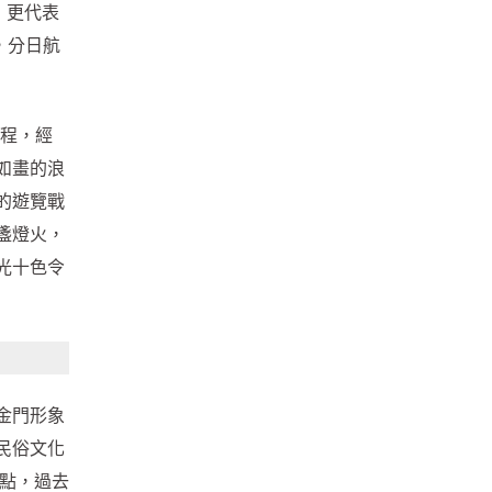
，更代表
，分日航
行程，經
如畫的浪
的遊覽戰
盞燈火，
光十色令
金門形象
民俗文化
點，過去