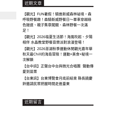
近期文章
【觀光】FUN暑假！騎進新威森林祕境，森
呼吸野餐趣！森騎新威野餐日～單車穿越綠
色隧道、親子集章闖關、森林野餐一次滿
足！
【觀光】2026塩夏生活節！海風吹起、夕陽
相伴 水晶教堂野餐音樂派對浪漫登場！
【觀光】2026澎湖秋季運動休閒觀光嘉年華
秋天最Chill的海島冒險！運動×美食×秘境一
次解鎖
【台中訊】正聲台中台與微光合唱團 聲動傳
愛到苗栗
【台東訊】台東博覽會月底前結束 縣長饒慶
鈴邀請民眾把握時間走進臺東
近期留言