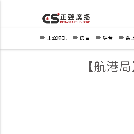
正聲快訊
節目
綜合
線
【航港局