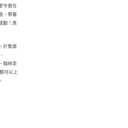
更令曾在
島，帶著
感動！真
，於集章
、
、翰林茶
情都可以上
。