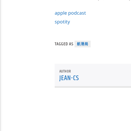
apple podcast
spotity
TAGGED AS
航港局
AUTHOR
JEAN-CS