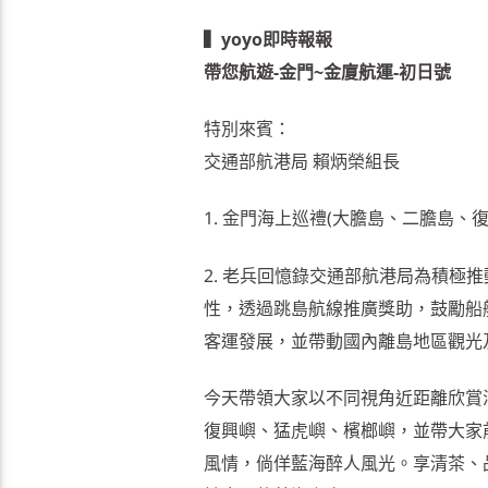
▍yoyo即時報報
帶您航遊-金門~金廈航運-初日號
特別來賓：
交通部航港局 賴炳榮組長
1. 金門海上巡禮(大膽島、二膽島
2. 老兵回憶錄交通部航港局為積極
性，透過跳島航線推廣獎助，鼓勵船
客運發展，並帶動國內離島地區觀光
今天帶領大家以不同視角近距離欣賞
復興嶼、猛虎嶼、檳榔嶼，並帶大家
風情，倘佯藍海醉人風光。享清茶、