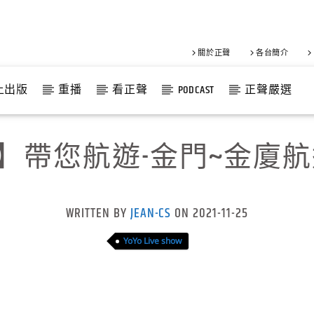
關於正聲
各台簡介
上出版
重播
看正聲
PODCAST
正聲嚴選
】帶您航遊-金門~金廈航
WRITTEN BY
JEAN-CS
ON 2021-11-25
YoYo Live show