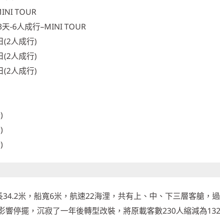
NI TOUR
-6人成行–MINI TOUR
(2人成行)
(2人成行)
(2人成行)
)
)
)
長34.2米，船寬6米，航速22海浬，共有上、中、下三層客艙，
響停擺，沉寂了一年後轉型改裝，將原載客數230人縮減為13