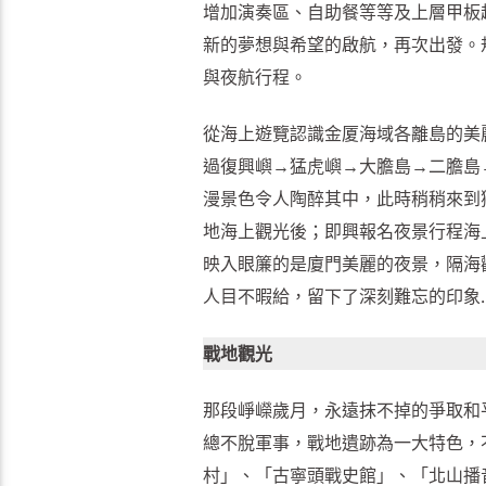
增加演奏區、自助餐等等及上層甲板
新的夢想與希望的啟航，再次出發。規
與夜航行程。
從海上遊覽認識金厦海域各離島的美
過復興嶼→猛虎嶼→大膽島→二膽島
漫景色令人陶醉其中，此時稍稍來到
地海上觀光後；即興報名夜景行程海
映入眼簾的是廈門美麗的夜景，隔海
人目不暇給，留下了深刻難忘的印象
戰地觀光
那段崢嶸歲月，永遠抹不掉的爭取和
總不脫軍事，戰地遺跡為一大特色，
村」、「古寧頭戰史館」、「北山播