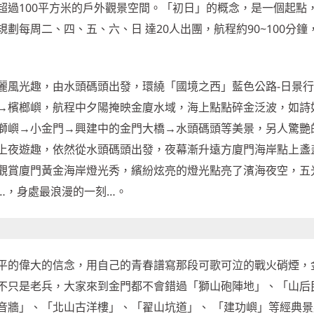
超過100平方米的戶外觀景空間。「初日」的概念，是一個起點
劃每周二、四、五、六、日 達20人出團，航程約90~100分鐘
麗風光趣，由水頭碼頭出發，環繞「國境之西」藍色公路-日景
→檳榔嶼，航程中夕陽掩映金廈水域，海上點點碎金泛波，如詩
獅嶼→小金門→興建中的金門大橋→水頭碼頭等美景，另人驚艷
上夜遊趣，依然從水頭碼頭出發，夜幕漸升遠方廈門海岸點上盞
觀賞廈門黃金海岸燈光秀，繽紛炫亮的燈光點亮了濱海夜空，五
…，身處最浪漫的一刻…。
平的偉大的信念，用自己的青春譜寫那段可歌可泣的戰火硝煙，
不只是老兵，大家來到金門都不會錯過「獅山砲陣地」、「山后
音牆」、「北山古洋樓」、「翟山坑道」、 「建功嶼」等經典景