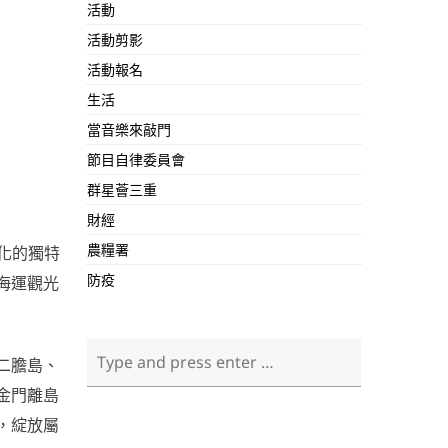
活動
活動剪影
活動報名
生活
當音樂來敲門
節目自律委員會
群星薈三重
財經
農糧署
化的獨特
防疫
海運觀光
二膽島、
金門離島
，綻放屬