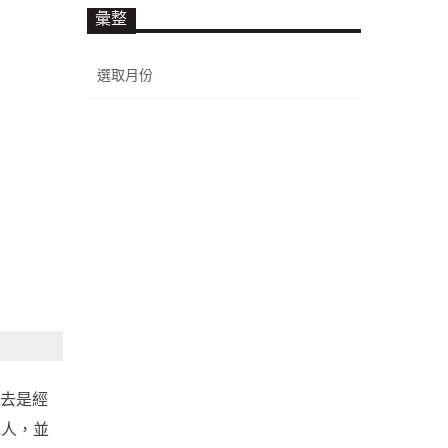
彙整
彙
整
過去是經
2人，並