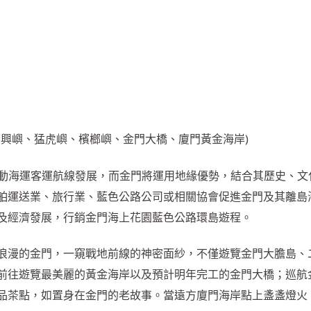
、復興嶼、猛虎嶼、檳榔嶼、金門大橋、廈門黃金海岸)
推動海運客運航線發展，而金門將運用地緣優勢，結合其歷史、文
舶運送業、旅行業、藍色公路公司或相關協會促進金門及其離島
及經濟發展，行銷金門海上花園藍色公路環島遊程。
浪漫的金門，一窺戰地前線的神密面紗，不僅遊覽金門大膽島、
前往遊覽最美麗的黃金海岸以及預計明年完工的金門大橋；巡航
品茶點，如置身在金門的老故事。當遠方廈門海岸點上盞盞燈火