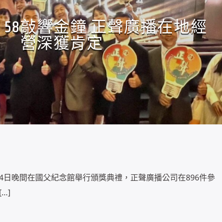
58敲響金鐘 正聲廣播在地經
營深獲肯定
14日晚間在國父紀念館舉行頒獎典禮，正聲廣播公司在896件參
…]