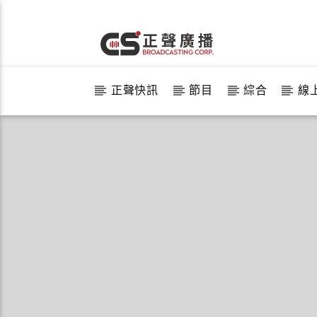
正聲快訊
節目
綜合
線