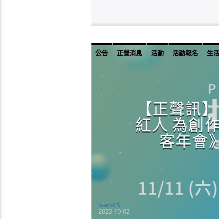
公告
正聲消息
活動
活動報名
生
【正聲訊】
紅人 為創作者引
客年會》
Jean-CS
2023-10-02