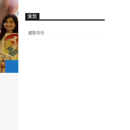
彙整
彙
整