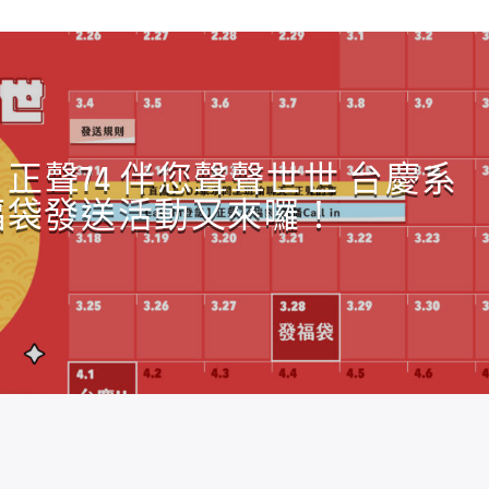
正聲74 伴您聲聲世世 台慶系
福袋發送活動又來囉！