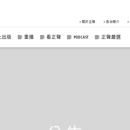
關於正聲
各台簡介
上出版
重播
看正聲
PODCAST
正聲嚴選