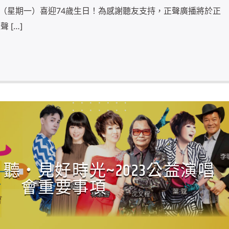
1日（星期一）喜迎74歲生日！為感謝聽友支持，正聲廣播將於正
 […]
聽‧見好時光~2023公益演唱
會重要事項