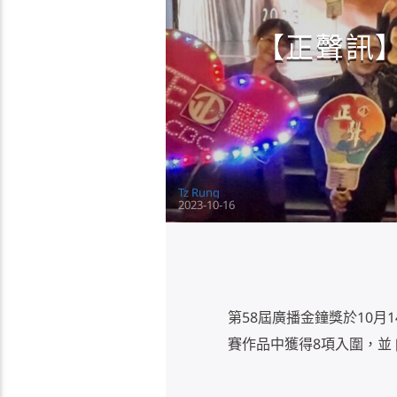
【正聲訊】
Tz Rung
2023-10-16
第58屆廣播金鐘獎於10月
賽作品中獲得8項入圍，並 [