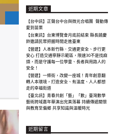
近期文章
【台中訊】正聲台中台與微光合唱團 聲動傳
愛到苗栗
【台東訊】台東博覽會月底前結束 縣長饒慶
鈴邀請民眾把握時間走進臺東
【營建】人本新竹縣．交通更安全、步行更
安心 打造交通寧靜示範區，限速30不是找麻
煩，而是守護每一位學童、長者與用路人的
安全！
【營建】一條街，改變一座城！青年創意翻
轉人本環境，打造安全、有溫度、人人都想
走的幸福街道
【臺北訊】青春共創「藝」「數」臺灣數學
藝術跨域嘉年華演出完美落幕 持續傳遞關懷
與教育至偏鄉 共享知識與溫暖時光
近期留言