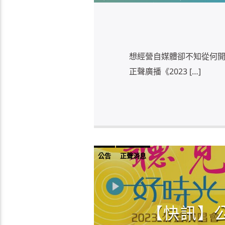
想經營自媒體卻不知從何開始嗎
正聲廣播《2023 […]
公告
正聲消息
【快訊】