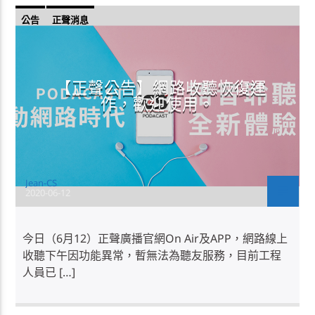
公告
正聲消息
【正聲公告】網路收聽恢復運
作，歡迎使用。
Jean-CS
2020-06-12
今日（6月12）正聲廣播官網On Air及APP，網路線上
收聽下午因功能異常，暫無法為聽友服務，目前工程
人員已 […]