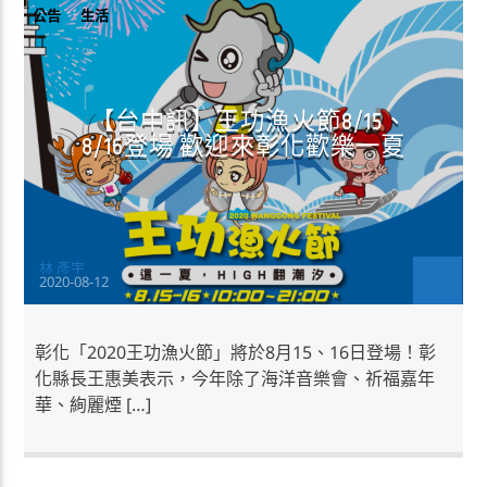
公告
生活
【台中訊】王功漁火節8/15、
8/16登場 歡迎來彰化歡樂一夏
林 彥宇
2020-08-12
彰化「2020王功漁火節」將於8月15、16日登場！彰
化縣長王惠美表示，今年除了海洋音樂會、祈福嘉年
華、絢麗煙 […]