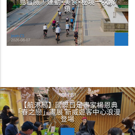
島冒險！運動×美食×秘境一次解
鎖
Jean-CS
2026-08-07
CONTINUE READING
NEXT POST
【航港局】國際口足畫家楊恩典
「春之戀」畫展 新威遊客中心浪漫
登場