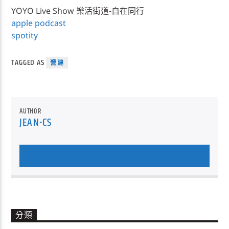
YOYO Live Show 樂活街道-自在同行
apple podcast
spotity
TAGGED AS
營建
AUTHOR
JEAN-CS
AUTHOR'S ARCHIVE
分類