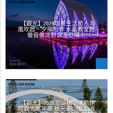
YOYO LIVE SHOW
【觀光】2026塩夏生活節！海
風吹起、夕陽相伴 水晶教堂野
餐音樂派對浪漫登場！
Jean-CS
2026-08-07
YOYO LIVE SHOW
【觀光】2026澎湖秋季運動休
閒觀光嘉年華 秋天最CHILL的海