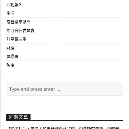
活動報名
生活
當音樂來敲門
節目自律委員會
群星薈三重
財經
農糧署
防疫
近期文章
【觀光】FUN暑假！騎進新威森林祕境，森呼吸野餐趣！森騎新