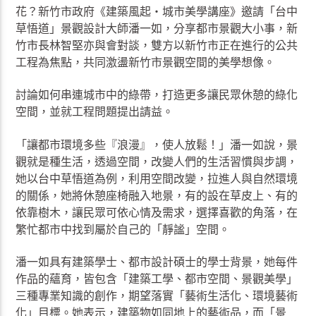
花？新竹市政府《建築風起‧城市美學講座》邀請「台中
草悟道」景觀設計大師潘一如，分享都市景觀大小事，新
竹市長林智堅亦與會對談，雙方以新竹市正在進行的公共
工程為焦點，共同激盪新竹市景觀空間的美學想像。
討論如何串連城市中的綠帶，打造更多讓民眾休憩的綠化
空間，並就工程問題提出請益。
「讓都市環境多些『浪漫』，使人放鬆！」潘一如說，景
觀就是種生活，透過空間，改變人們的生活習慣與步調，
她以台中草悟道為例，利用空間改變，拉進人與自然環境
的關係，她將休憩座椅融入地景，有的設在草皮上、有的
依靠樹木，讓民眾可依心情及需求，選擇喜歡的角落，在
繁忙都市中找到屬於自己的「靜謐」空間。
潘一如具有建築學士、都市設計碩士的學士背景，她每件
作品的蘊育，皆包含「建築工學、都市空間、景觀美學」
三種專業知識的創作，期望落實「藝術生活化、環境藝術
化」目標。她表示，建築物如同地上的藝術品，而「景