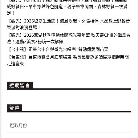
威野餐日～單車穿越綠色隧道、親子集章闖關、森林野餐一次滿
足！
【觀光】2026塩夏生活節！海風吹起、夕陽相伴 水晶教堂野餐音
樂派對浪漫登場！
【觀光】2026澎湖秋季運動休閒觀光嘉年華 秋天最Chill的海島冒
險！運動×美食×秘境一次解鎖
【台中訊】正聲台中台與微光合唱團 聲動傳愛到苗栗
【台東訊】台東博覽會月底前結束 縣長饒慶鈴邀請民眾把握時間
走進臺東
近期留言
彙整
彙
整