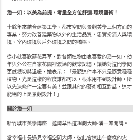
潘一如：以美為前提，考量全方位舒適-環境藝術！
十餘年來結合建築工學、都市空間與景觀美學三個方面的
專業，努力改善建築物以外的生活品質，忠實扮演人與環
境、室內環境與戶外環境之間的橋樑。
從小就喜歡蒔花弄草，對各類植物由衷喜愛的潘一如，幼
年與外公在自家花園裡渡過的歡樂記憶，讓她對這門學問
更感親切與溫暖，她表示：「景觀這件事不只是隨意種種
植物，光是這樣的程度誰都可以，根本用不到設計師，所
以先決條件一定要有美！並跟其他的藝術相互對話，這才
能稱的上是景觀設計！」
關於潘一如
新竹城市美學講座 邀請草悟道規劃大師-潘一如開講。
當幸福市長遇見幸福空間大師，彼此會擦出什麼樣的火