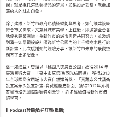
觀」就是襯托這些藝術品的背景，如果設計妥當，就能加
深給人的城市印象。
除了建設，新竹市政府也積極規劃與思考，如何讓建設既
符合市民需求，又兼具城市美學，上任後，即邀請全台各
地優秀建築團隊，為新竹市的城市再造共同努力，並邀請
到潘一如景觀設設計師為新竹公園內的上千棵樹木進行診
斷計畫，此次感謝她的經驗分享，讓新竹市未來的景觀空
間有了更多想像。
潘一如總監，曾經以「桃園八德廣豐公園」獲得2014 年
臺灣景觀大賞，「臺中市草悟道(觀光綠園道)」獲得2013
年全球國際宜居城市大賽自然類首獎、「寶藏巖公共藝術
設置案永久設置計畫–寶藏巖歷史斷面」獲得2012年菲利
普城市燈光國際競賽特別獎等， 許多經驗值得新竹市借
鏡學習。
▍Podcast聆聽(歡迎訂閱/重聽)