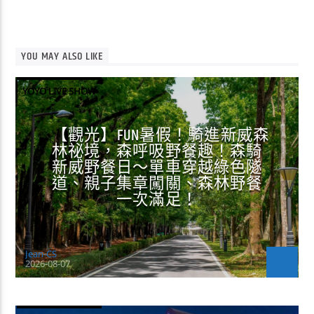
YOU MAY ALSO LIKE
YOYO LIVE SHOW
【觀光】FUN暑假！騎進新威森
林祕境，森呼吸野餐趣！森騎
新威野餐日～單車穿越綠色隧
道、親子集章闖關、森林野餐
一次滿足！
Jean-CS
2026-08-07