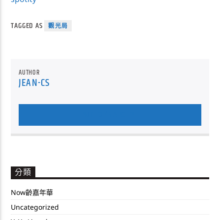
TAGGED AS
觀光局
AUTHOR
JEAN-CS
AUTHOR'S ARCHIVE
分類
Now齡嘉年華
Uncategorized