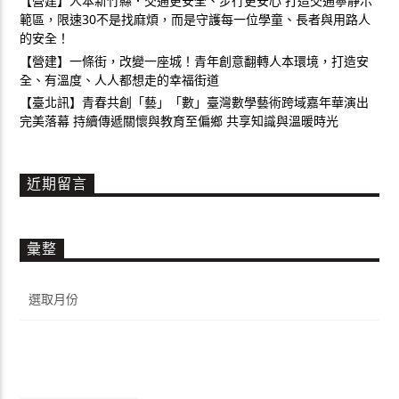
【營建】人本新竹縣．交通更安全、步行更安心 打造交通寧靜示
範區，限速30不是找麻煩，而是守護每一位學童、長者與用路人
的安全！
【營建】一條街，改變一座城！青年創意翻轉人本環境，打造安
全、有溫度、人人都想走的幸福街道
【臺北訊】青春共創「藝」「數」臺灣數學藝術跨域嘉年華演出
完美落幕 持續傳遞關懷與教育至偏鄉 共享知識與溫暖時光
近期留言
彙整
彙
整