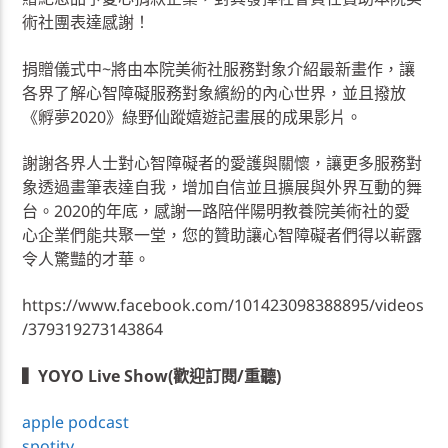
術社團表達感謝！
捐贈儀式中~將由本院美術社服務對象介紹最新畫作，讓
各界了解心智障礙服務對象繽紛的內心世界，並且撥放
《孵夢2020》綠野仙蹤嬉遊記畫展的成果影片。
謝謝各界人士對心智障礙者的愛護與關懷，讓更多服務對
象透過畫筆表達自我，增加自信並且擴展與外界互動的舞
台。2020的年底，感謝一路陪伴陽明教養院美術社的愛
心企業們能共聚一堂，您的贊助讓心智障礙者們得以嶄露
令人驚豔的才華。
https://www.facebook.com/101423098388895/videos
/379319273143864
▍YOYO Live Show(歡迎訂閱/重聽)
apple podcast
spotity