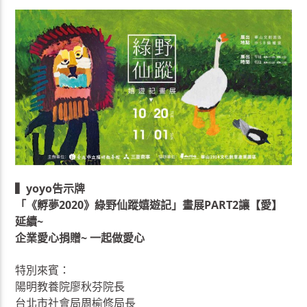
▍yoyo告示牌
「《孵夢2020》綠野仙蹤嬉遊記」畫展PART2讓【愛】
延續~
企業愛心捐贈~ 一起做愛心
特別來賓：
陽明教養院廖秋芬院長
台北市社會局周榆修局長