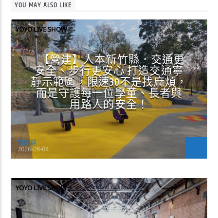
YOU MAY ALSO LIKE
YOYO LIVE SHOW
【營建】人本新竹縣．交通更
安全、步行更安心 打造交通寧
靜示範區，限速30不是找麻煩，
而是守護每一位學童、長者與
用路人的安全！
曾超群
2026-08-04
YOYO LIVE SHOW