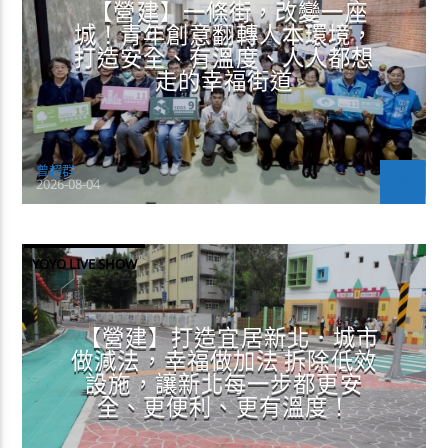
【營建】一條街，改變一座
城！青年創意翻轉人本環境，
打造安全、有溫度、人人都想
走的幸福街道
曾超群
2026-08-04
YOYO LIVE SHOW
【營建】打造宜居新北．城市
做減法，幸福做加法 拆除低效
設施，讓新北每一步都更安
全、更便利、更有溫度！