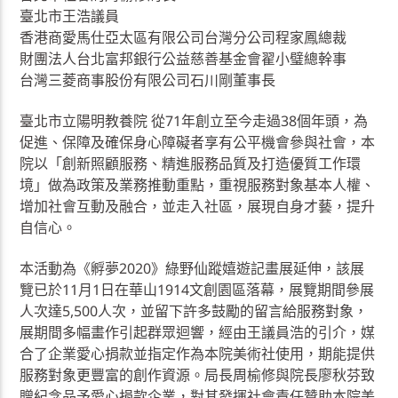
臺北市王浩議員
香港商愛馬仕亞太區有限公司台灣分公司程家鳳總裁
財團法人台北富邦銀行公益慈善基金會翟小璧總幹事
台灣三菱商事股份有限公司石川剛董事長
臺北市立陽明教養院 從71年創立至今走過38個年頭，為
促進、保障及確保身心障礙者享有公平機會參與社會，本
院以「創新照顧服務、精進服務品質及打造優質工作環
境」做為政策及業務推動重點，重視服務對象基本人權、
增加社會互動及融合，並走入社區，展現自身才藝，提升
自信心。
本活動為《孵夢2020》綠野仙蹤嬉遊記畫展延伸，該展
覽已於11月1日在華山1914文創園區落幕，展覽期間參展
人次達5,500人次，並留下許多鼓勵的留言給服務對象，
展期間多幅畫作引起群眾迴響，經由王議員浩的引介，媒
合了企業愛心捐款並指定作為本院美術社使用，期能提供
服務對象更豐富的創作資源。局長周榆修與院長廖秋芬致
贈紀念品予愛心捐款企業，對其發揮社會責任贊助本院美