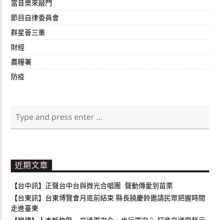
當音樂來敲門
節目自律委員會
群星薈三重
財經
農糧署
防疫
近期文章
【台中訊】正聲台中台與微光合唱團 聲動傳愛到苗栗
【台東訊】台東博覽會月底前結束 縣長饒慶鈴邀請民眾把握時間
走進臺東