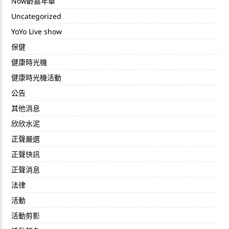
Now齡嘉年華
Uncategorized
YoYo Live show
保健
健康時光機
健康時光機活動
公告
其他消息
欣欣水泥
正聲嚴選
正聲快訊
正聲消息
法律
活動
活動剪影