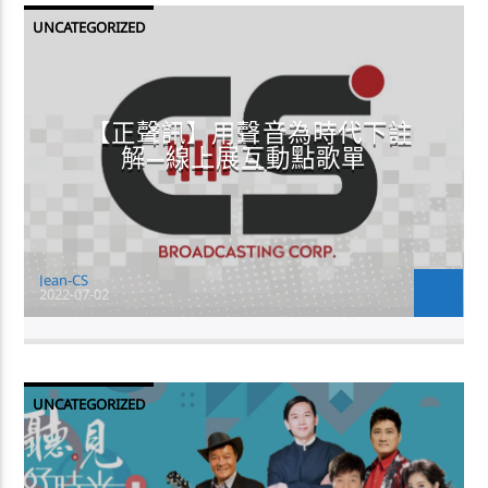
UNCATEGORIZED
【正聲訊】用聲音為時代下註
解─線上展互動點歌單
Jean-CS
2022-07-02
UNCATEGORIZED