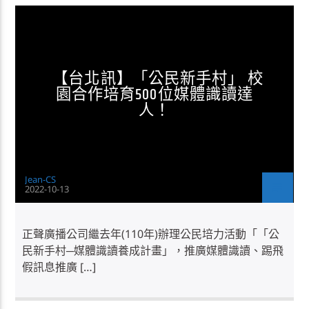
UNCATEGORIZED
【台北訊】「公民新手村」 校
園合作培育500位媒體識讀達
人！
Jean-CS
2022-10-13
正聲廣播公司繼去年(110年)辦理公民培力活動「「公
民新手村─媒體識讀養成計畫」，推廣媒體識讀、踢飛
假訊息推廣 […]