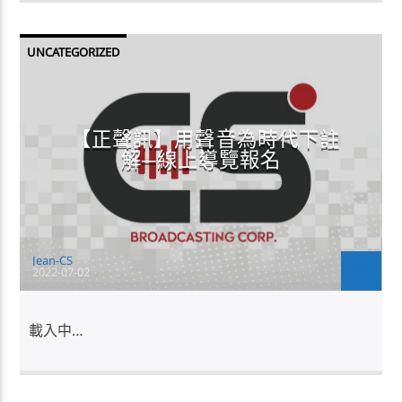
UNCATEGORIZED
【正聲訊】用聲音為時代下註
解─線上導覽報名
Jean-CS
2022-07-02
載入中…