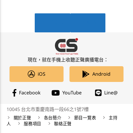
PREV
NEXT
PAGES
現在，就在手機上收聽正聲廣播電台：
iOS
Android
Facebook
YouTube
Line@
10045 台北市重慶南路一段66之1號7樓
關於正聲
各台簡介
節目一覽表
主持
人
服務項目
聯絡正聲