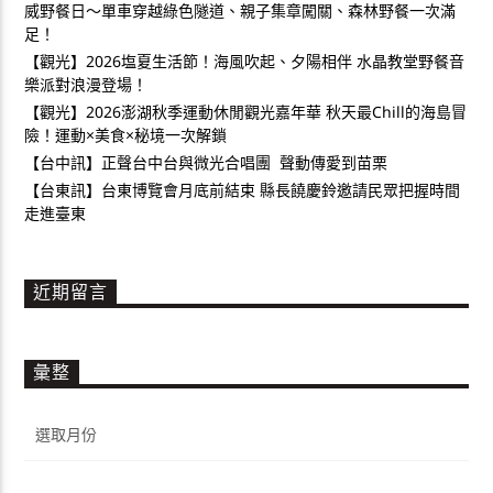
威野餐日～單車穿越綠色隧道、親子集章闖關、森林野餐一次滿
足！
【觀光】2026塩夏生活節！海風吹起、夕陽相伴 水晶教堂野餐音
樂派對浪漫登場！
【觀光】2026澎湖秋季運動休閒觀光嘉年華 秋天最Chill的海島冒
險！運動×美食×秘境一次解鎖
【台中訊】正聲台中台與微光合唱團 聲動傳愛到苗栗
【台東訊】台東博覽會月底前結束 縣長饒慶鈴邀請民眾把握時間
走進臺東
近期留言
彙整
彙
整