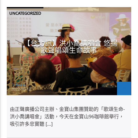
UNCATEGORIZED
【台北訊】洪小喬講唱會 悠揚
歌聲唱頌生命故事
Tz Rung
2022-10-12
由正聲廣播公司主辦、金寶山集團贊助的「歌頌生命-
洪小喬講唱會」活動，今天在金寶山96咖啡館舉行，
吸引許多忠實聽 […]